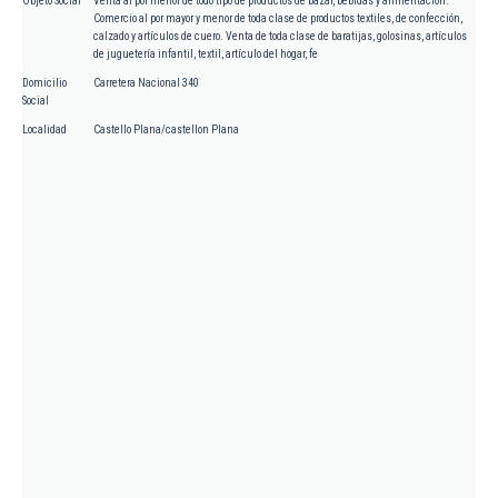
Objeto Social
Venta al por menor de todo tipo de productos de bazar, bebidas y alimentación.
Comercio al por mayor y menor de toda clase de productos textiles, de confección,
calzado y artículos de cuero. Venta de toda clase de baratijas, golosinas, artículos
de juguetería infantil, textil, artículo del hogar, fe
Domicilio
Carretera Nacional 340
Social
Localidad
Castello Plana/castellon Plana