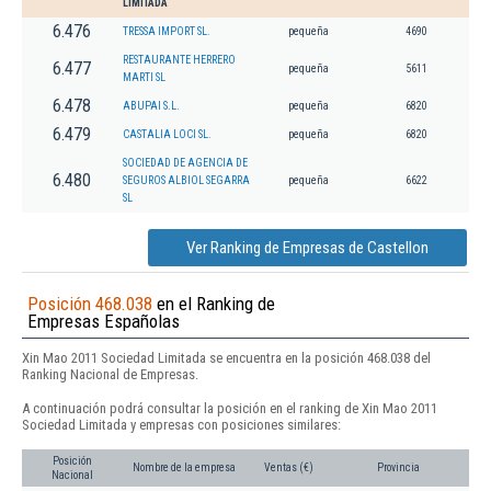
LIMITADA
6.476
TRESSA IMPORT SL.
pequeña
4690
RESTAURANTE HERRERO
6.477
pequeña
5611
MARTI SL
6.478
ABUPAI S.L.
pequeña
6820
6.479
CASTALIA LOCI SL.
pequeña
6820
SOCIEDAD DE AGENCIA DE
6.480
SEGUROS ALBIOL SEGARRA
pequeña
6622
SL
Ver Ranking de Empresas de Castellon
Posición 468.038
en el Ranking de
Empresas Españolas
Xin Mao 2011 Sociedad Limitada se encuentra en la posición 468.038 del
Ranking Nacional de Empresas.
A continuación podrá consultar la posición en el ranking de Xin Mao 2011
Sociedad Limitada y empresas con posiciones similares:
Posición
Nombre de la empresa
Ventas (€)
Provincia
Nacional