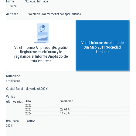
Forma
Sociedad limitada
Jurídica
Actividad
Otro comercio al por menor no especializado
Ver el Informe Ampliado de
Xin Mao 2011 Sociedad
Ve el Informe Ampliado. ¡Es gratis!
Regístrese en eInforma y le
Limitada
regalamos el Informe Ampliado de
esta empresa
Número de
empleados
Capital Social
Mayor de 60.000 €
Ventas
Año
Variación
últimos años
2022
2023
22,64 %
2024
11,45 %
Resultado
Positivo
2024