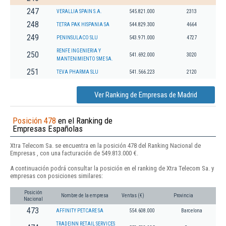
247
VERALLIA SPAIN S.A.
545.821.000
2313
248
TETRA PAK HISPANIA SA
544.829.300
4664
249
PENINSULACO SLU
543.971.000
4727
RENFE INGENIERIA Y
250
541.692.000
3020
MANTENIMIENTO SME SA.
251
TEVA PHARMA SLU
541.566.223
2120
Ver Ranking de Empresas de Madrid
Posición 478
en el Ranking de
Empresas Españolas
Xtra Telecom Sa. se encuentra en la posición 478 del Ranking Nacional de
Empresas , con una facturación de 549.813.000 €.
A continuación podrá consultar la posición en el ranking de Xtra Telecom Sa. y
empresas con posiciones similares:
Posición
Nombre de la empresa
Ventas (€)
Provincia
Nacional
473
AFFINITY PETCARE SA
554.608.000
Barcelona
TRADEINN RETAIL SERVICES