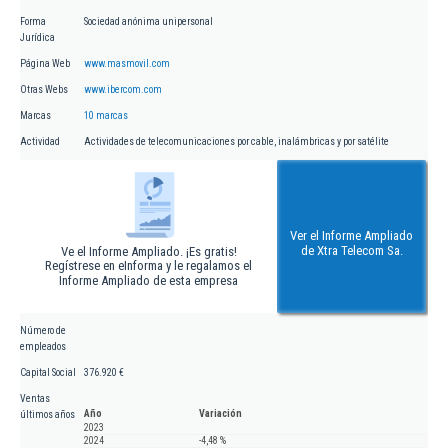
Forma
Sociedad anónima unipersonal
Jurídica
Página Web
www.masmovil.com
Otras Webs
www.ibercom.com
Marcas
10 marcas
Actividad
Actividades de telecomunicaciones por cable, inalámbricas y por satélite
Ver el Informe Ampliado
de Xtra Telecom Sa.
Ve el Informe Ampliado. ¡Es gratis!
Regístrese en eInforma y le regalamos el
Informe Ampliado de esta empresa
Número de
empleados
Capital Social
376.920 €
Ventas
Año
Variación
últimos años
2023
2024
-4,48 %