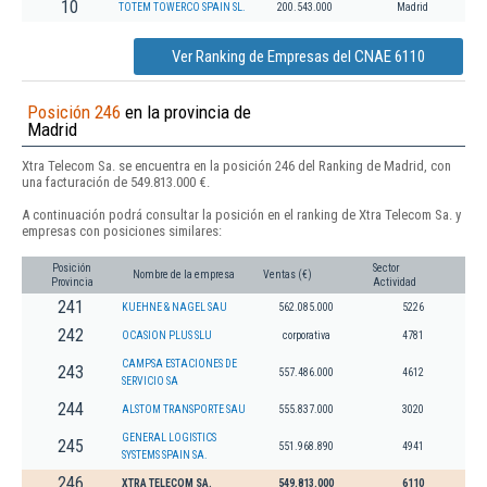
10
TOTEM TOWERCO SPAIN SL.
200.543.000
Madrid
Ver Ranking de Empresas del CNAE 6110
Posición 246
en la provincia de
Madrid
Xtra Telecom Sa. se encuentra en la posición 246 del Ranking de Madrid, con
una facturación de 549.813.000 €.
A continuación podrá consultar la posición en el ranking de Xtra Telecom Sa. y
empresas con posiciones similares:
Posición
Sector
Nombre de la empresa
Ventas (€)
Provincia
Actividad
241
KUEHNE & NAGEL SAU
562.085.000
5226
242
OCASION PLUS SLU
corporativa
4781
CAMPSA ESTACIONES DE
243
557.486.000
4612
SERVICIO SA
244
ALSTOM TRANSPORTE SAU
555.837.000
3020
GENERAL LOGISTICS
245
551.968.890
4941
SYSTEMS SPAIN SA.
246
XTRA TELECOM SA.
549.813.000
6110