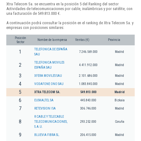
Xtra Telecom Sa. se encuentra en la posición 5 del Ranking del sector
Actividades de telecomunicaciones por cable, inalámbricas y por satélite, con
una facturación de 549.813.000 €.
A continuación podrá consultar la posición en el ranking de Xtra Telecom Sa. y
empresas con posiciones similares:
Posición
Nombre de la empresa
Ventas (€)
Provincia
Sector
TELEFONICA DE ESPAÑA
1
7.246.569.000
Madrid
SAU
TELEFONICA MOVILES
2
4.411.912.000
Madrid
ESPAÑA SAU
3
XFERA MOVILES SAU
2.101.686.000
Madrid
4
VODAFONE ONO SAU
1.083.845.000
Madrid
5
XTRA TELECOM SA.
549.813.000
Madrid
6
EUSKALTEL SA
445.843.000
Bizkaia
7
RETEVISION I SA
306.746.000
Madrid
R CABLE Y TELECABLE
8
TELECOMUNICACIONES,
293.252.000
Coruña
S.A.U.
9
BLUEVIA FIBRA SL.
206.415.000
Madrid