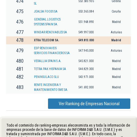
474
553.583.935
Gerona
SL
475
JEALSA FOODS SA
553.365.084
Coruña
GENERAL LOGISTICS
476
551.968.890
Madrid
SYSTEMS SPAIN SA.
477
WINDAR RENOVABLES SA
549.997.000
Asturias
478
XTRA TELECOM SA.
549.813.000
Madrid
EDP RENOVAVEIS
479
547.945.000
Asturias
SERVICIOS FINANCIEROS SA
480
VERALLIA SPAIN S.A.
545.821.000
Madrid
481
TETRA PAK HISPANIA SA
544.829.300
Madrid
482
PENINSULACO SLU
543.971.000
Madrid
RENFE INGENIERIA Y
483
541.692.000
Madrid
MANTENIMIENTO SME SA.
Ver Ranking de Empresas Nacional
Todo el contenido de ranking-empresas.eleconomista.es y toda la información de
empresas procede de la base de datos de INFORMA D&B S.A.U. (S.M.E.) y es
tratada y suministrada por INFORMA D&B S.A.U. (S.M.E.). En todo caso, la