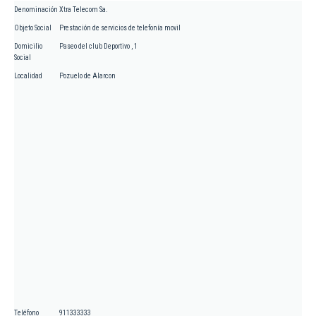
Denominación
Xtra Telecom Sa.
Objeto Social
Prestación de servicios de telefonía movil
Domicilio
Paseo del club Deportivo , 1
Social
Localidad
Pozuelo de Alarcon
Teléfono
911333333