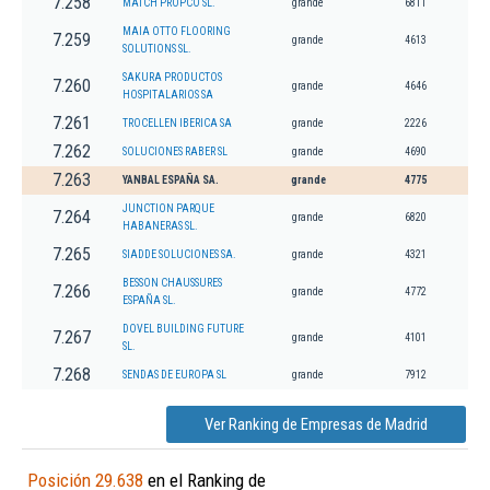
7.258
MATCH PROPCO SL.
grande
6811
MAIA OTTO FLOORING
7.259
grande
4613
SOLUTIONS SL.
SAKURA PRODUCTOS
7.260
grande
4646
HOSPITALARIOS SA
7.261
TROCELLEN IBERICA SA
grande
2226
7.262
SOLUCIONES RABER SL
grande
4690
7.263
YANBAL ESPAÑA SA.
grande
4775
JUNCTION PARQUE
7.264
grande
6820
HABANERAS SL.
7.265
SIADDE SOLUCIONES SA.
grande
4321
BESSON CHAUSSURES
7.266
grande
4772
ESPAÑA SL.
DOVEL BUILDING FUTURE
7.267
grande
4101
SL.
7.268
SENDAS DE EUROPA SL
grande
7912
Ver Ranking de Empresas de Madrid
Posición 29.638
en el Ranking de