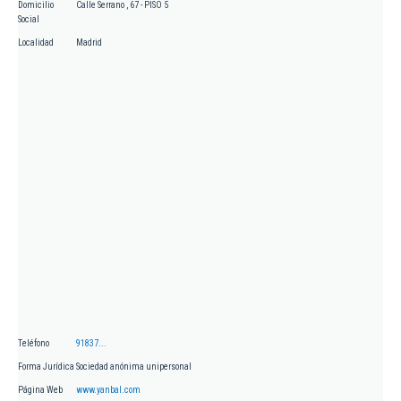
Domicilio
Calle Serrano , 67 - PISO 5
Social
Localidad
Madrid
Teléfono
91837...
Forma Jurídica
Sociedad anónima unipersonal
Página Web
www.yanbal.com