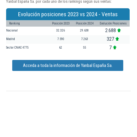
Yanbal España Sa. por cada uno de los rankings según sus ventas:
Evolución posiciones 2023 vs 2024 - Ventas
Ranking
Posición 2023
Posición 2024
Evolución Posiciones
2.688
Nacional
32.326
29.638
327
Madrid
7.590
7.263
7
Sector CNAE 4775
62
55
Acceda a toda la información de Yanbal España Sa.