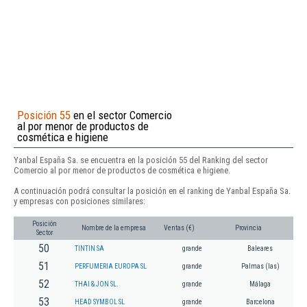
Posición 55
en el sector Comercio
al por menor de productos de
cosmética e higiene
Yanbal España Sa. se encuentra en la posición 55 del Ranking del sector
Comercio al por menor de productos de cosmética e higiene.
A continuación podrá consultar la posición en el ranking de Yanbal España Sa.
y empresas con posiciones similares:
Posición
Nombre de la empresa
Ventas (€)
Provincia
Sector
50
TINTIN SA
grande
Baleares
51
PERFUMERIA EUROPA SL
grande
Palmas (las)
52
THAI & JON SL.
grande
Málaga
53
HEAD SYMBOL SL
grande
Barcelona