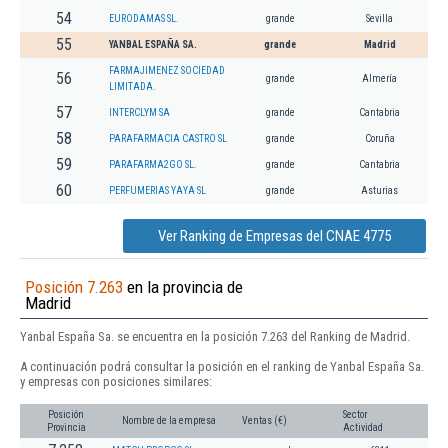
54
EURODAMAS SL.
grande
Sevilla
55
YANBAL ESPAÑA SA.
grande
Madrid
FARMAJIMENEZ SOCIEDAD
56
grande
Almería
LIMITADA.
57
INTERCLYM SA
grande
Cantabria
58
PARAFARMACIA CASTRO SL
grande
Coruña
59
PARAFARMA2GO SL.
grande
Cantabria
60
PERFUMERIAS YAYA SL
grande
Asturias
Ver Ranking de Empresas del CNAE 4775
Posición 7.263
en la provincia de
Madrid
Yanbal España Sa. se encuentra en la posición 7.263 del Ranking de Madrid.
A continuación podrá consultar la posición en el ranking de Yanbal España Sa.
y empresas con posiciones similares:
Posición
Sector
Nombre de la empresa
Ventas (€)
Provincia
Actividad