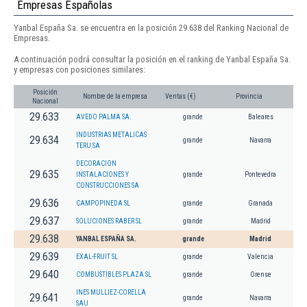
Empresas Españolas
Yanbal España Sa. se encuentra en la posición 29.638 del Ranking Nacional de
Empresas.
A continuación podrá consultar la posición en el ranking de Yanbal España Sa.
y empresas con posiciones similares:
Posición
Nombre de la empresa
Ventas (€)
Provincia
Nacional
29.633
AVEDO PALMA SA.
grande
Baleares
INDUSTRIAS METALICAS
29.634
grande
Navarra
TERU SA
DECORACION
29.635
INSTALACIONES Y
grande
Pontevedra
CONSTRUCCIONES SA
29.636
CAMPOPINEDA SL
grande
Granada
29.637
SOLUCIONES RABER SL
grande
Madrid
29.638
YANBAL ESPAÑA SA.
grande
Madrid
29.639
EXAL-FRUIT SL
grande
Valencia
29.640
COMBUSTIBLES PLAZA SL
grande
Orense
INES MULLIEZ-CORELLA
29.641
grande
Navarra
SAU