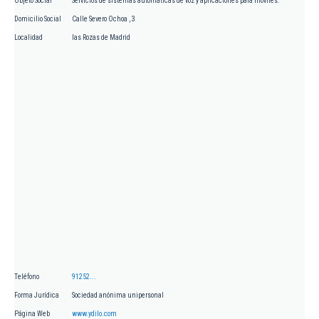
Objeto Social
Servicios de sistemas automáticas de voz y aplicaciones para móviles.
Domicilio Social
Calle Severo Ochoa , 3
Localidad
las Rozas de Madrid
Teléfono
91252...
Forma Jurídica
Sociedad anónima unipersonal
Página Web
www.ydilo.com