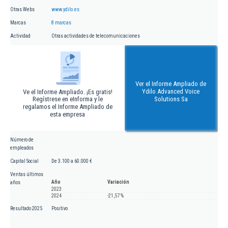
Otras Webs
www.ydilo.es
Marcas
8 marcas
Actividad
Otras actividades de telecomunicaciones
Ver el Informe Ampliado de
Ydilo Advanced Voice
Ve el Informe Ampliado. ¡Es gratis!
Regístrese en eInforma y le
Solutions Sa
regalamos el Informe Ampliado de
esta empresa
Número de
empleados
Capital Social
De 3.100 a 60.000 €
Ventas últimos
Año
Variación
años
2023
2024
-21,57 %
Resultado 2025
Positivo