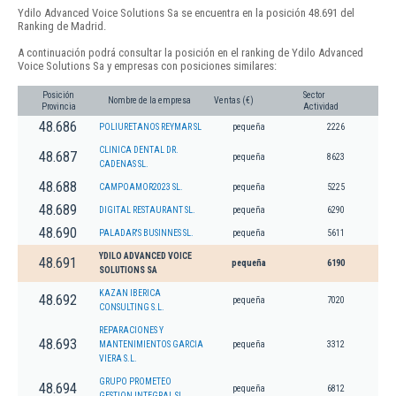
Ydilo Advanced Voice Solutions Sa se encuentra en la posición 48.691 del
Ranking de Madrid.
A continuación podrá consultar la posición en el ranking de Ydilo Advanced
Voice Solutions Sa y empresas con posiciones similares:
Posición
Sector
Nombre de la empresa
Ventas (€)
Provincia
Actividad
48.686
POLIURETANOS REYMAR SL
pequeña
2226
CLINICA DENTAL DR.
48.687
pequeña
8623
CADENAS SL.
48.688
CAMPOAMOR2023 SL.
pequeña
5225
48.689
DIGITAL RESTAURANT SL.
pequeña
6290
48.690
PALADAR'S BUSINNES SL.
pequeña
5611
YDILO ADVANCED VOICE
48.691
pequeña
6190
SOLUTIONS SA
KAZAN IBERICA
48.692
pequeña
7020
CONSULTING S.L.
REPARACIONES Y
48.693
MANTENIMIENTOS GARCIA
pequeña
3312
VIERA S.L.
GRUPO PROMETEO
48.694
pequeña
6812
GESTION INTEGRAL SL