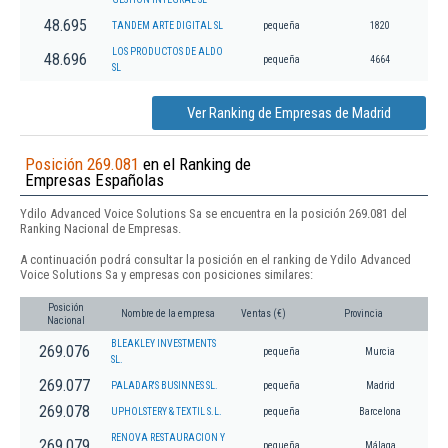
48.695
TANDEM ARTE DIGITAL SL
pequeña
1820
LOS PRODUCTOS DE ALDO
48.696
pequeña
4664
SL
Ver Ranking de Empresas de Madrid
Posición 269.081
en el Ranking de
Empresas Españolas
Ydilo Advanced Voice Solutions Sa se encuentra en la posición 269.081 del
Ranking Nacional de Empresas.
A continuación podrá consultar la posición en el ranking de Ydilo Advanced
Voice Solutions Sa y empresas con posiciones similares:
Posición
Nombre de la empresa
Ventas (€)
Provincia
Nacional
BLEAKLEY INVESTMENTS
269.076
pequeña
Murcia
SL.
269.077
PALADAR'S BUSINNES SL.
pequeña
Madrid
269.078
UPHOLSTERY & TEXTIL S.L.
pequeña
Barcelona
RENOVA RESTAURACION Y
269.079
pequeña
Málaga