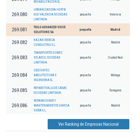
REHABILITACION SL.
URBANIZADORA HORTA
269.080
SUD VALENCIA SOCIEDAD
pequeña
Valencia
LIMITADA.
YDILO ADVANCED VOICE
269.081
pequeña
Madrid
SOLUTIONS SA
KAZAN IBERICA
269.082
pequeña
Madrid
CONSULTING S.L.
TRANSPORTES GOMEZ
269.083
VELASCO, SOCIEDAD
pequeña
Ciudad Real
LIMITADA.
GESCONTEC
269.084
ARQUITECTURA E
pequeña
Málaga
INGENIERIA SL
REHABITVALLS DE CASAS
269.085
pequeña
Tarragona
SOCIEDAD LIMITADA.
REPARACIONES Y
269.086
MANTENIMIENTOS GARCIA
pequeña
Madrid
VIERA S.L.
Ver Ranking de Empresas Nacional