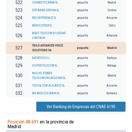
522
CONRED PIZARRA SL.
pequeña
Madrid
523
DISTABAR GIRONA SL
pequeña
Gerona
524
RED EXPERIENCE SL.
pequeña
Alicante
525
MEDIOZENER SL.
pequeña
Cádiz
MIBIT TELECOM SOCIEDAD
526
pequeña
Albacete
LIMITADA.
YDILO ADVANCED VOICE
527
pequeña
Madrid
SOLUTIONS SA
528
BATATECH S.L.
pequeña
Badajoz
529
VOIPER TELECOM SL.
pequeña
Málaga
MIGUEL FERRER
530
pequeña
Madrid
TELECOMUNICACIONES SL.
531
TECH & COM ALICANTE SL.
pequeña
Alicante
532
MD MEDICUS SPAIN SL.
pequeña
Baleares
Ver Ranking de Empresas del CNAE 6190
Posición 48.691
en la provincia de
Madrid