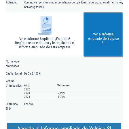
Actividad
Comercio al por menor no especializado con predominio de productos alimenticios,
bebidas y tabaco
Ver el Informe
Ampliado de Yolpise
Ve el Informe Ampliado. ¡Es gratis!
Regístrese en eInforma y le regalamos el
Sl
Informe Ampliado de esta empresa
Número de
empleados
Capital Social
De 0 a 3.100 €
Ventas
Año
Variación
últimos años
2022
2023
-2,19 %
2024
-1,06 %
Resultado
Positivo
2024
Accede al Informe ampliado de Yolpise Sl