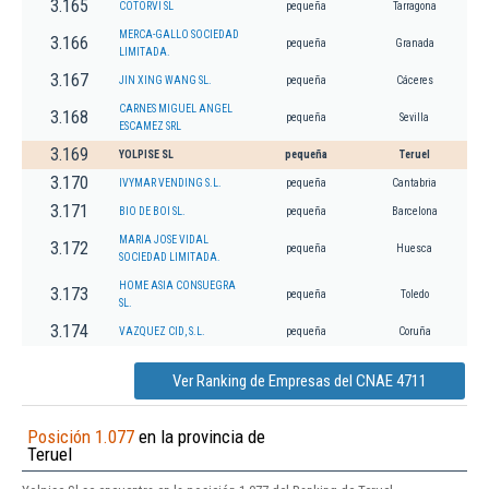
3.165
COTORVI SL
pequeña
Tarragona
MERCA-GALLO SOCIEDAD
3.166
pequeña
Granada
LIMITADA.
3.167
JIN XING WANG SL.
pequeña
Cáceres
CARNES MIGUEL ANGEL
3.168
pequeña
Sevilla
ESCAMEZ SRL
3.169
YOLPISE SL
pequeña
Teruel
3.170
IVYMAR VENDING S.L.
pequeña
Cantabria
3.171
BIO DE BOI SL.
pequeña
Barcelona
MARIA JOSE VIDAL
3.172
pequeña
Huesca
SOCIEDAD LIMITADA.
HOME ASIA CONSUEGRA
3.173
pequeña
Toledo
SL.
3.174
VAZQUEZ CID, S.L.
pequeña
Coruña
Ver Ranking de Empresas del CNAE 4711
Posición 1.077
en la provincia de
Teruel