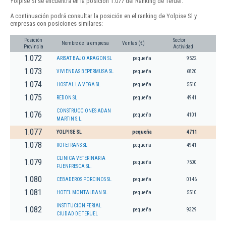
Yolpise Sl se encuentra en la posición 1.077 del Ranking de Teruel.
A continuación podrá consultar la posición en el ranking de Yolpise Sl y
empresas con posiciones similares:
Posición
Sector
Nombre de la empresa
Ventas (€)
Provincia
Actividad
1.072
ARISAT BAJO ARAGON SL
pequeña
9522
1.073
VIVIENDAS BEPERMUSA SL
pequeña
6820
1.074
HOSTAL LA VEGA SL
pequeña
5510
1.075
REDON SL
pequeña
4941
CONSTRUCCIONES ADAN
1.076
pequeña
4101
MARTIN S.L.
1.077
YOLPISE SL
pequeña
4711
1.078
ROFETRANS SL
pequeña
4941
CLINICA VETERINARIA
1.079
pequeña
7500
FUENFRESCA SL.
1.080
CEBADEROS PORCINOS SL
pequeña
0146
1.081
HOTEL MONTALBAN SL
pequeña
5510
INSTITUCION FERIAL
1.082
pequeña
9329
CIUDAD DE TERUEL