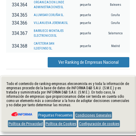
ORGANIZACION LINDE
334.364
pequeña
Baleares
ADMINISTRACIONES SL
334.365
ALUMISAR CORUÑA SL.
pequeña
Coruña
334.366
VILLANUEVA JEREMIAS SL
pequeña
Coruña
BARRUECO MONTAJES
334.367
pequeña
Salamanca
ELECTRONICOS SL
CAFETERIA SAN
334.368
pequeña
Madrid
ILDEFONSO SL.
Ver Ranking de Empresas Nacional
Todo el contenido de ranking-empresas.eleconomista.es y toda la información de
empresas procede de la base de datos de INFORMA D&B S.A.U. (S.M.E.) y es
tratada y suministrada por INFORMA D&B S.A.U. (S.M.E.). En todo caso, la
información de empresas que proporcionamos debe ser tenida en cuenta sólo
como un elemento más a considerar a la hora de adoptar decisiones comerciales
y no debe por tanto determinar las mismas.
Preguntas Frecuentes
Condiciones Generales
Política de Privacidad
Política de Cookies
Configuración de cookies