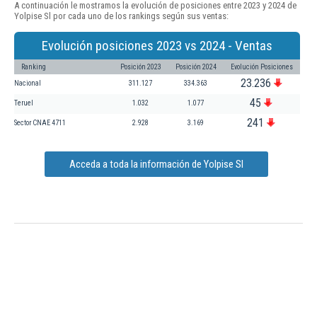
A continuación le mostramos la evolución de posiciones entre 2023 y 2024 de
Yolpise Sl por cada uno de los rankings según sus ventas:
Evolución posiciones 2023 vs 2024 - Ventas
Ranking
Posición 2023
Posición 2024
Evolución Posiciones
23.236
Nacional
311.127
334.363
45
Teruel
1.032
1.077
241
Sector CNAE 4711
2.928
3.169
Acceda a toda la información de Yolpise Sl