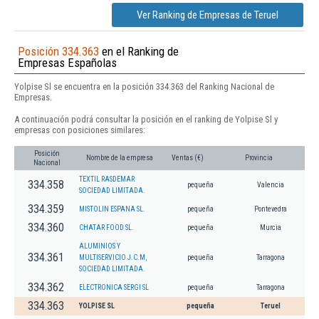
Ver Ranking de Empresas de Teruel
Posición 334.363
en el Ranking de
Empresas Españolas
Yolpise Sl se encuentra en la posición 334.363 del Ranking Nacional de
Empresas.
A continuación podrá consultar la posición en el ranking de Yolpise Sl y
empresas con posiciones similares:
Posición
Nombre de la empresa
Ventas (€)
Provincia
Nacional
TEXTIL RASDEMAR
334.358
pequeña
Valencia
SOCIEDAD LIMITADA.
334.359
MISTOLIN ESPANA SL.
pequeña
Pontevedra
334.360
CHATAR FOOD SL.
pequeña
Murcia
ALUMINIOS Y
334.361
MULTISERVICIO J.C.M,
pequeña
Tarragona
SOCIEDAD LIMITADA.
334.362
ELECTRONICA SERGI SL
pequeña
Tarragona
334.363
YOLPISE SL
pequeña
Teruel