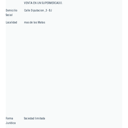
VENTA EN UN SUPERMERCADO.
Domicilio
Calle Diputacion , 3 - BJ
Social
Localidad
mas de las Matas
Forma
Sociedad limitada
Jurídica