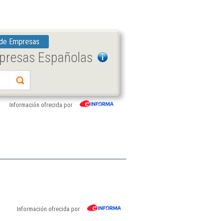
 de Empresas
mpresas Españolas
Información ofrecida por
Información ofrecida por