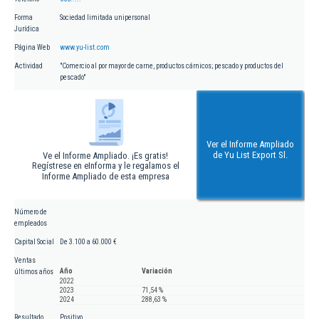
Forma
Sociedad limitada unipersonal
Jurídica
Página Web
www.yu-list.com
Actividad
"Comercio al por mayor de carne, productos cárnicos; pescado y productos del
pescado"
Ver el Informe Ampliado
de Yu List Export Sl.
Ve el Informe Ampliado. ¡Es gratis!
Regístrese en eInforma y le regalamos el
Informe Ampliado de esta empresa
Número de
empleados
Capital Social
De 3.100 a 60.000 €
Ventas
Año
Variación
últimos años
2022
2023
71,54 %
2024
288,63 %
Resultado
Positivo