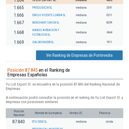
1.664
YU LIST EXPORT SL.
mediana
4632
1.665
PROQUIDEZA SL
mediana
2041
1.666
EMILIO VICENTE LOMBA SL
mediana
0311
1.667
MERCHANT UNION SL
mediana
8299
NANDO AIREACION Y
1.668
mediana
4664
FILTRACION SL
1.669
GALIWONDERS SL.
mediana
7911
Ver Ranking de Empresas de Pontevedra
Posición 87.845
en el Ranking de
Empresas Españolas
Yu List Export Sl. se encuentra en la posición 87.845 del Ranking Nacional de
Empresas.
A continuación podrá consultar la posición en el ranking de Yu List Export Sl. y
empresas con posiciones similares:
Posición
Nombre de la empresa
Ventas (€)
Provincia
Nacional
87.840
STIU 3000 SL.
mediana
Lérida