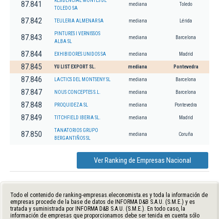
RESIDENCIAL MONTES DE
87.841
mediana
Toledo
TOLEDO SA
87.842
TEULERIA ALMENAR SA
mediana
Lérida
PINTURES I VERNISSOS
87.843
mediana
Barcelona
ALBA SL
87.844
EXHIBIDORES UNIDOS SA
mediana
Madrid
87.845
YU LIST EXPORT SL.
mediana
Pontevedra
87.846
LACTICS DEL MONTSENY SL
mediana
Barcelona
87.847
NOUS CONCEPTES S.L.
mediana
Barcelona
87.848
PROQUIDEZA SL
mediana
Pontevedra
87.849
TITCHFIELD IBERIA SL.
mediana
Madrid
TANATORIOS GRUPO
87.850
mediana
Coruña
BERGANTIÑOS SL
Ver Ranking de Empresas Nacional
Todo el contenido de ranking-empresas.eleconomista.es y toda la información de
empresas procede de la base de datos de INFORMA D&B S.A.U. (S.M.E.) y es
tratada y suministrada por INFORMA D&B S.A.U. (S.M.E.). En todo caso, la
información de empresas que proporcionamos debe ser tenida en cuenta sólo