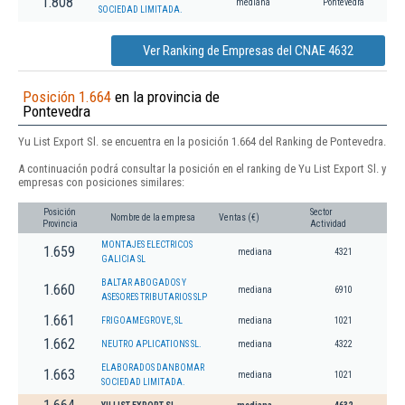
1.808
mediana
Pontevedra
SOCIEDAD LIMITADA.
Ver Ranking de Empresas del CNAE 4632
Posición 1.664
en la provincia de
Pontevedra
Yu List Export Sl. se encuentra en la posición 1.664 del Ranking de Pontevedra.
A continuación podrá consultar la posición en el ranking de Yu List Export Sl. y
empresas con posiciones similares:
Posición
Sector
Nombre de la empresa
Ventas (€)
Provincia
Actividad
MONTAJES ELECTRICOS
1.659
mediana
4321
GALICIA SL
BALTAR ABOGADOS Y
1.660
mediana
6910
ASESORES TRIBUTARIOS SLP
1.661
FRIGOAMEGROVE, SL
mediana
1021
1.662
NEUTRO APLICATIONS SL.
mediana
4322
ELABORADOS DANBOMAR
1.663
mediana
1021
SOCIEDAD LIMITADA.