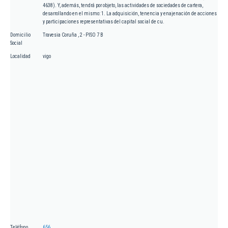
4638). Y, además, tendrá por objeto, las actividades de sociedades de cartera,
desarrollando en el mismo: 1. La adquisición, tenencia y enajenación de acciones
y participaciones representativas del capital social de cu.
Domicilio
Travesia Coruña , 2 - PISO 7 B
Social
Localidad
vigo
Teléfono
656.....