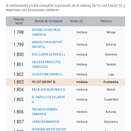
A continuación podrá consultar la posición en el ranking de Yu List Export Sl. y
empresas con posiciones similares:
Posición
Nombre de la empresa
Ventas (€)
Provincia
Sector
DISTRIBUCIONES PACO
1.798
mediana
Málaga
GAMERO SL
AMADEO HNOS EXPORT-
1.799
mediana
Almería
IMPORT SL
1.800
BCN CUATRO DE PESCA S.L.
mediana
Barcelona
VALDEGA PRODUCTOS
1.801
mediana
Navarra
CARNICOS SL
1.802
HIJOS DE MACINEIRA S.L.
mediana
Lugo
1.803
YU LIST EXPORT SL.
mediana
Pontevedra
1.804
BACALAOS ISLAS FAROE SL
mediana
Madrid
EL CASTILLO DE BOLAÑOS
1.805
mediana
Ciudad Real
SL
PESCADOS GERARDO
1.806
mediana
Asturias
GRANDA SL
1.807
CARNICAS MANROS SL
mediana
Salamanca
INTRA SEA IMPORT EXPORT