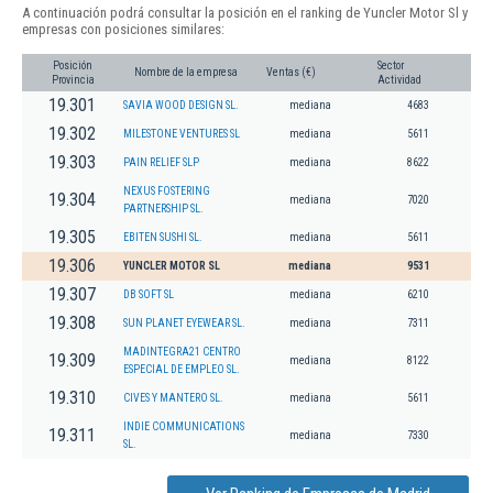
A continuación podrá consultar la posición en el ranking de Yuncler Motor Sl y
empresas con posiciones similares:
Posición
Sector
Nombre de la empresa
Ventas (€)
Provincia
Actividad
19.301
SAVIA WOOD DESIGN SL.
mediana
4683
19.302
MILESTONE VENTURES SL
mediana
5611
19.303
PAIN RELIEF SLP
mediana
8622
NEXUS FOSTERING
19.304
mediana
7020
PARTNERSHIP SL.
19.305
EBITEN SUSHI SL.
mediana
5611
19.306
YUNCLER MOTOR SL
mediana
9531
19.307
DB SOFT SL
mediana
6210
19.308
SUN PLANET EYEWEAR SL.
mediana
7311
MADINTEGRA21 CENTRO
19.309
mediana
8122
ESPECIAL DE EMPLEO SL.
19.310
CIVES Y MANTERO SL.
mediana
5611
INDIE COMMUNICATIONS
19.311
mediana
7330
SL.