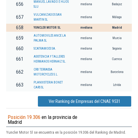
MANUEL LAVADO E HIJOS
656
mediana
Badajoz
SLU
VULCANIZADOS SAN
657
mediana
Málaga
MARTIN SL
658
YUNCLER MOTOR SL
mediana
Madrid
AUTOMOVILES ANCE LA
659
mediana
Murcia
PALMA SL
660
SCATRAMOES SA.
mediana
Segovia
ASISTENCIA Y TALLERES
661
mediana
Cuenca
HERMANOS HERNAIZ SL.
CRB TERRASSA
662
mediana
Barcelona
MOTORCYCLES S.L.
PLANXISTERIA BONET
663
mediana
Lérida
CARS SL
Ver Ranking de Empresas del CNAE 9531
Posición 19.306
en la provincia de
Madrid
Yuncler Motor Sl se encuentra en la posición 19.306 del Ranking de Madrid.