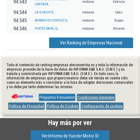
94.543
mediana
Valencia
LIMITADA.
94.544
LA GUACHI SL
mediana
Cádiz
94.545
MOMENTOS CONTIGO SL.
mediana
Burgos
94.546
PORTEX RAFAL SL.
mediana
Alicante
Ver Ranking de Empresas Nacional
Todo el contenido de ranking-empresas.eleconomista.es y toda la información de
empresas procede de la base de datos de INFORMA D&B S.A.U. (S.M.E.) y es
tratada y suministrada por INFORMA D&B S.A.U. (S.M.E.). En todo caso, la
información de empresas que proporcionamos debe ser tenida en cuenta sólo
como un elemento más a considerar a la hora de adoptar decisiones comerciales
y no debe por tanto determinar las mismas.
Preguntas Frecuentes
Condiciones Generales
Política de Privacidad
Política de Cookies
Configuración de cookies
Hay más por ver
Ver Informe de Yuncler Motor Sl