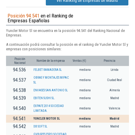
Ver Ranking de Empresas de Madrid
Posición 94.541
en el Ranking de
Empresas Españolas
Yuncler Motor Sl se encuentra en la posición 94.541 del Ranking Nacional de
Empresas.
A continuación podrá consultar la posición en el ranking de Yuncler Motor Sl y
empresas con posiciones similares:
Posición
Nombre de la empresa
Ventas (€)
Provincia
Nacional
94.536
FELBET RAMADERA SL
mediana
Lérida
OBRAS Y MONTAJES MIPAC
94.537
mediana
Ciudad Real
SL
94.538
ENVASES SAN ANTONIO SL
mediana
Almería
94.539
EBITEN SUSHI SL.
mediana
Madrid
EXPAFE 2014 SOCIEDAD
94.540
mediana
Valencia
LIMITADA.
94.541
YUNCLER MOTOR SL
mediana
Madrid
94.542
DB SOFT SL
mediana
Madrid
GVB-SPES ESPO SOCIEDAD