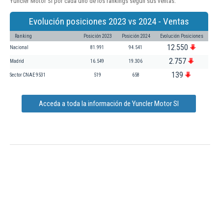
Yuncler Motor Sl por cada uno de los rankings según sus ventas:
Evolución posiciones 2023 vs 2024 - Ventas
Ranking
Posición 2023
Posición 2024
Evolución Posiciones
12.550
Nacional
81.991
94.541
2.757
Madrid
16.549
19.306
139
Sector CNAE 9531
519
658
Acceda a toda la información de Yuncler Motor Sl