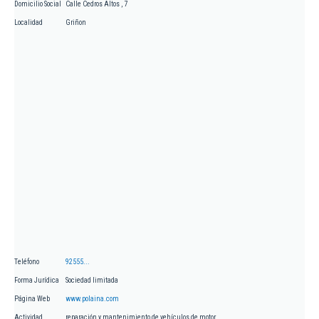
Domicilio Social
Calle Cedros Altos , 7
Localidad
Griñon
Teléfono
92555...
Forma Jurídica
Sociedad limitada
Página Web
www.polaina.com
Actividad
reparación y mantenimiento de vehículos de motor