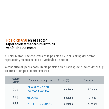
Posición 658
en el sector
reparación y mantenimiento de
vehículos de motor
Yuncler Motor Sl se encuentra en la posición 658 del Ranking del sector
reparación y mantenimiento de vehículos de motor.
A continuación podrá consultar la posición en el ranking de Yuncler Motor Sl y
empresas con posiciones similares:
Posición
Nombre de la empresa
Ventas (€)
Provincia
Sector
SORIO AUTOMOCION
653
mediana
Alicante
SOCIEDAD ANONIMA
654
DERCAR SA
mediana
Gerona
655
TALLERES PEREZ JUAN SL
mediana
Alicante