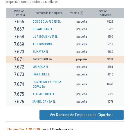
empresas con posiciones similares:
Posición
Sector
Nombre de la empresa
Ventas (€)
Provincia
Actividad
7.666
ODRIOZOLA FLORES SL.
pequeña
8623
7.667
T GRAMELAN SL
pequeña
1725
7.668
L & F SEGURINVER SL
pequeña
6290
7.669
AILE GESTION SL
pequeña
6812
7.670
ZUHATZA SL
pequeña
5630
7.671
ZAZPITURRI SA
pequeña
3512
7.672
MELAROA SL
pequeña
4681
7.673
IPAR BLUE S.L.
pequeña
4615
COMERCIAL PAPELERA
7.674
pequeña
8240
COPAL SA
7.675
ALKI ASESORIA SL
pequeña
6920
7.676
SANTEL DANZA SL.
pequeña
4771
Ver Ranking de Empresas de Gipuzkoa
Posición 470.078
en el Ranking de