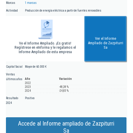
Marcas
1 marcas
Actividad
Producción de energía eléctrica a partir de fuentes renovables
Ver el Informe
Ampliado de Zazpiturri
Ve el Informe Ampliado. ¡Es gratis!
Regístrese en eInforma y le regalamos el
Sa
Informe Ampliado de esta empresa
Capital Social
Mayor de 60.000 €
Ventas
Año
Variación
últimos años
2022
2023
-48,38 %
2024
-24,83 %
Resultado
Positivo
2024
Accede al Informe ampliado de Zazpiturri
Sa