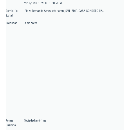
2818/1998 DE 23 DE DICIEMBRE.
Domicilio
Plaza Fernando Amezketarraren , S/N - EDIF. CASA CONSISTORIAL
Social
Localidad
Amezketa
Forma
Sociedad anónima
Jurídica