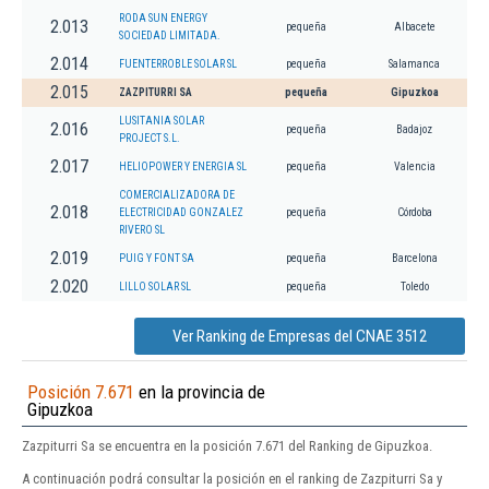
RODA SUN ENERGY
2.013
pequeña
Albacete
SOCIEDAD LIMITADA.
2.014
FUENTERROBLE SOLAR SL
pequeña
Salamanca
2.015
ZAZPITURRI SA
pequeña
Gipuzkoa
LUSITANIA SOLAR
2.016
pequeña
Badajoz
PROJECT S.L.
2.017
HELIOPOWER Y ENERGIA SL
pequeña
Valencia
COMERCIALIZADORA DE
2.018
ELECTRICIDAD GONZALEZ
pequeña
Córdoba
RIVERO SL
2.019
PUIG Y FONT SA
pequeña
Barcelona
2.020
LILLO SOLAR SL
pequeña
Toledo
Ver Ranking de Empresas del CNAE 3512
Posición 7.671
en la provincia de
Gipuzkoa
Zazpiturri Sa se encuentra en la posición 7.671 del Ranking de Gipuzkoa.
A continuación podrá consultar la posición en el ranking de Zazpiturri Sa y