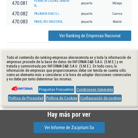
PLANETA CIUDAD JARDIN
470.081
pequeña
Málaga
SL.
470.082
PAJARON DIAZ S.L.
pequeña
Cuenca
470.083
PADEL RIO INDOOR SL.
pequeña
Madrid
Ver Ranking de Empresas Nacional
Todo el contenido de ranking-empresas.eleconomista.es y toda la información de
empresas procede de la base de datos de INFORMA D&B S.A.U. (S.M.E.) y es
tratada y suministrada por INFORMA D&B S.A.U. (S.M.E.). En todo caso, la
información de empresas que proporcionamos debe ser tenida en cuenta sólo
como un elemento más a considerar a la hora de adoptar decisiones comerciales
y no debe por tanto determinar las mismas.
Preguntas Frecuentes
Condiciones Generales
Política de Privacidad
Política de Cookies
Configuración de cookies
Hay más por ver
Ver Informe de Zazpiturri Sa