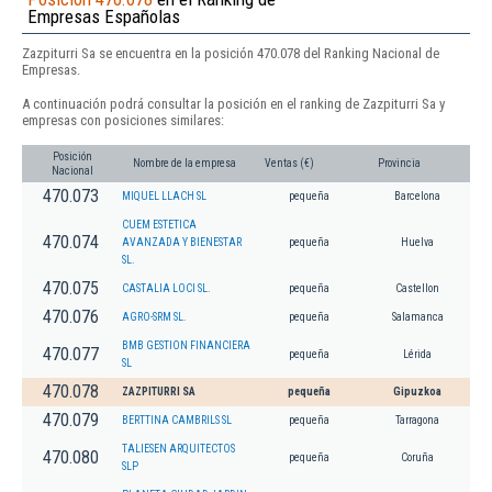
Empresas Españolas
Zazpiturri Sa se encuentra en la posición 470.078 del Ranking Nacional de
Empresas.
A continuación podrá consultar la posición en el ranking de Zazpiturri Sa y
empresas con posiciones similares:
Posición
Nombre de la empresa
Ventas (€)
Provincia
Nacional
470.073
MIQUEL LLACH SL
pequeña
Barcelona
CUEM ESTETICA
470.074
AVANZADA Y BIENESTAR
pequeña
Huelva
SL.
470.075
CASTALIA LOCI SL.
pequeña
Castellon
470.076
AGRO-SRM SL.
pequeña
Salamanca
BMB GESTION FINANCIERA
470.077
pequeña
Lérida
SL
470.078
ZAZPITURRI SA
pequeña
Gipuzkoa
470.079
BERTTINA CAMBRILS SL
pequeña
Tarragona
TALIESEN ARQUITECTOS
470.080
pequeña
Coruña
SLP