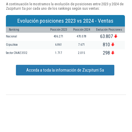
A continuación le mostramos la evolución de posiciones entre 2023 y 2024 de
Zazpiturri Sa por cada uno de los rankings según sus ventas:
Evolución posiciones 2023 vs 2024 - Ventas
Ranking
Posición 2023
Posición 2024
Evolución Posiciones
63.807
Nacional
406.271
470.078
810
Gipuzkoa
6.861
7.671
298
Sector CNAE 3512
1.717
2.015
Acceda a toda la información de Zazpiturri Sa