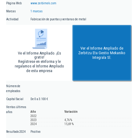
Página Web
www.zerbimek.com
Marcas
1 marcas
Actividad
Fabricación de puertas y ventanas de metal
Ver el Informe Ampliado de
Zerbitzu Eta Gestio Mekaniko
Ve el Informe Ampliado. ¡Es
gratis!
Integrala Sl.
Regístrese en eInforma y le
regalamos el Informe Ampliado
de esta empresa
Número de
empleados
Capital Social
De 0 a 3.100 €
Ventas últimos
Año
Variación
años
2022
2023
4,76 %
2024
15,69 %
Resultado 2024
Positivo