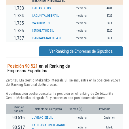
MEKANIKO INTEGRALA SL.
1.733
FRUTAS TXIKI SL
mediana
4631
1.734
LAGUN TALDE BAT SL
mediana
4722
1.735
VASKITORIO SL.
mediana
5611
1.736
SERKOLAT BIDE SL
mediana
6220
1.737
GANBARAJATETXEA SL
mediana
5611
Ver Ranking de Empresas de Gipuzkoa
Posición 90.521
en el Ranking de
Empresas Españolas
Zerbitzu Eta Gestio Mekaniko Integrala Sl. se encuentra en la posición 90.521
del Ranking Nacional de Empresas.
A continuación podrá consultar la posición en el ranking de Zerbitzu Eta
Gestio Mekaniko Integrala Sl. y empresas con posiciones similares:
Posición
Nombre de la empresa
Ventas (€)
Provincia
Nacional
90.516
JUVISA-DIESEL SL
mediana
Castellon
TALLERES ALONSO RUANO
90.517
mediana
Toledo