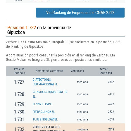
Ver Ranking de Empresas del CNAE 2512
Posición 1.732
en la provincia de
Gipuzkoa
Zerbitzu Eta Gestio Mekaniko Integrala Sl. se encuentra en la posición 1.732
del Ranking de Gipuzkoa.
A continuación podrá consultar la posición en el ranking de Zerbitzu Eta
Gestio Mekaniko Integrala Sl. y empresas con posiciones similares:
Posición
Sector
Nombre de la empresa
Ventas (€)
Provincia
Actividad
DIATEC TOOLS
1.727
mediana
2842
INTERNACIONAL SL
CONSTRUCCIONES ORALUR
1.728
mediana
4101
SL
1.729
JENNY BERRI SL.
mediana
4722
1.730
FERRAGUINOX SL.
mediana
2522
1.731
TUBS & HOLLOWS SL
mediana
4618
ZERBITZU ETA GESTIO
1.732
mediana
2512