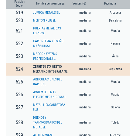
Posición
Nombre de la empresa
Ventas (€)
Provincia
Sector
519
JUMICA METALES SL
mediana
Albacete
520
MENTON PLUS SL
mediana
Barcelona
PUERTAS METALICAS
521
mediana
Murcia
LOPEZ SL
CARPINTERIA Y DISEÑO
522
mediana
Navarra
MAÑERU SAL
MARGON SYSTEMS
523
mediana
Ávila
PROFESIONAL SL.
ZERBITZU ETA GESTIO
524
mediana
Gipuzkoa
MEKANIKO INTEGRALA SL.
ARTICULACIONES DEL
525
mediana
Murcia
BARCO SL
ASSTEM SISTEMAS
526
mediana
Madrid
ELECTROMECANICOS SAL
METAL.LICS CABRATOSA
527
mediana
Gerona
SLU
DISEÑOS Y
528
TRANSFORMADOS DEL
mediana
Toledo
METAL SL
529
ALUBENISSA SL
mediana
Alicante