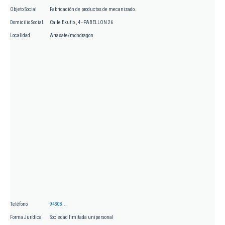
Objeto Social
Fabricación de productos de mecanizado.
Domicilio Social
Calle Ekutio , 4 - PABELLON 26
Localidad
Arrasate/mondragon
Teléfono
94308...
Forma Jurídica
Sociedad limitada unipersonal