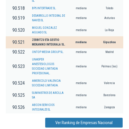
SL
90.518
BPS INTERTRADE SL.
mediana
Toledo
DESARROLLO INTEGRAL DE
90.519
mediana
Asturias
NAVES SL
MIGUEL GONZALEZ
90.520
mediana
La Rioja
AGUADO SL
ZERBITZU ETA GESTIO
90.521
mediana
Gipuzkoa
MEKANIKO INTEGRALA SL.
90.522
ONTOP MEDIA GROUP SL.
mediana
Madrid
UNASPER
ANESTESIOLOGOS
90.523
mediana
Palmas (las)
SOCIEDAD LIMITADA
PROFESIONAL.
AMERICOLD VALENCIA
90.524
mediana
Valencia
SOCIEDAD LIMITADA.
SUMINISTROS DE ARCILLA
90.525
mediana
Barcelona
SA
ABCON SERVICIOS
90.526
mediana
Zaragoza
INTEGRALES SL
Ver Ranking de Empresas Nacional