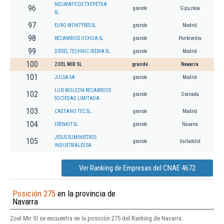
NEUMATICOS TXEPETXA
96
grande
Gipuzkoa
SL.
97
EURO MONTYRES SL
grande
Madrid
98
RECAMBIOS OCHOA SL
grande
Pontevedra
99
DIESEL TECHNIC IBERIA SL.
grande
Madrid
100
ZOEL MIR SL
grande
Navarra
101
JULSA SA
grande
Madrid
LUIS MOLEON RECAMBIOS
102
grande
Granada
SOCIEDAD LIMITADA.
103
CAETANO TEC SL.
grande
Madrid
104
FRENKIT SL
grande
Navarra
JESUS SUMINISTROS
105
grande
Valladolid
INDUSTRIALES SA
Ver Ranking de Empresas del CNAE 4672
Posición 275
en la provincia de
Navarra
Zoel Mir Sl se encuentra en la posición 275 del Ranking de Navarra.