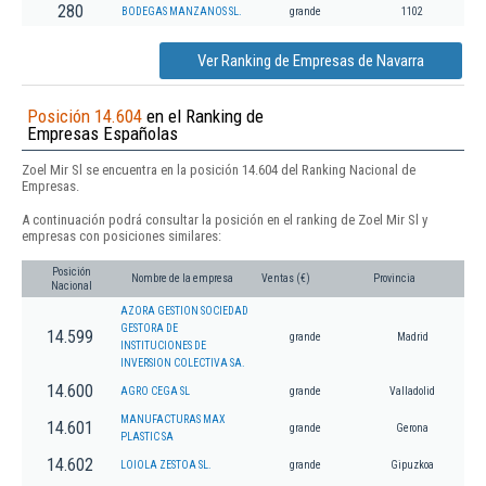
280
BODEGAS MANZANOS SL.
grande
1102
Ver Ranking de Empresas de Navarra
Posición 14.604
en el Ranking de
Empresas Españolas
Zoel Mir Sl se encuentra en la posición 14.604 del Ranking Nacional de
Empresas.
A continuación podrá consultar la posición en el ranking de Zoel Mir Sl y
empresas con posiciones similares:
Posición
Nombre de la empresa
Ventas (€)
Provincia
Nacional
AZORA GESTION SOCIEDAD
GESTORA DE
14.599
grande
Madrid
INSTITUCIONES DE
INVERSION COLECTIVA SA.
14.600
AGRO CEGA SL
grande
Valladolid
MANUFACTURAS MAX
14.601
grande
Gerona
PLASTIC SA
14.602
LOIOLA ZESTOA SL.
grande
Gipuzkoa