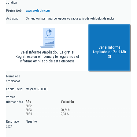
Jurídica
Página Web
www.zoelauto.com
Actividad
Comercio al por mayor de repuestos y accesorios de vehículos de motor
Ver el Informe
Ampliado de Zoel Mir
Ve el Informe Ampliado. ¡Es gratis!
Regístrese en eInforma y le regalamos el
Sl
Informe Ampliado de esta empresa
Número de
empleados
Capital Social
Mayor de 60.000 €
Ventas
Año
Variación
últimos años
2022
2023
20,54 %
2024
9,98 %
Resultado
Negativo
2024