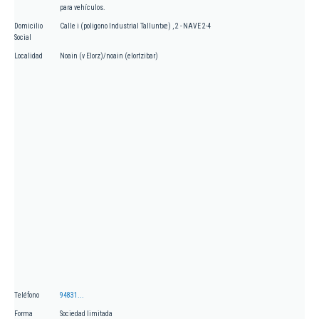
para vehículos.
Domicilio
Calle i (poligono Industrial Talluntxe) , 2 - NAVE 2-4
Social
Localidad
Noain (v Elorz)/noain (elortzibar)
Teléfono
94831...
Forma
Sociedad limitada