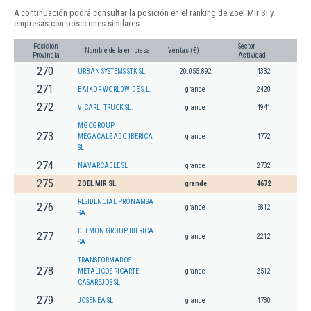
A continuación podrá consultar la posición en el ranking de Zoel Mir Sl y
empresas con posiciones similares:
Posición
Sector
Nombre de la empresa
Ventas (€)
Provincia
Actividad
270
URBAN SYSTEMS STK SL.
20.055.892
4332
271
BAIKOR WORLDWIDE S.L.
grande
2420
272
VICARLI TRUCK SL.
grande
4941
MGCGROUP
273
MEGACALZADO IBERICA
grande
4772
SL
274
NAVARCABLE SL
grande
2732
275
ZOEL MIR SL
grande
4672
RESIDENCIAL PRONAMSA
276
grande
6812
SA.
DELMON GROUP IBERICA
277
grande
2212
SA.
TRANSFORMADOS
278
METALICOS RICARTE
grande
2512
CASAREJOS SL
279
JOSENEA SL
grande
4730