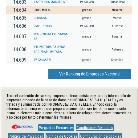
14.603
PASTELERIA MANDUL SL
19.636.338
Ciudad Real
14.604
ZOEL MIR SL
grande
Navarra
14.605
JULSA SA
grande
Madrid
14.606
ZAHONERO SL
19.632.480
Alicante
RESIDENCIAL PRONAMSA
14.607
grande
Navarra
SA.
PROMOTORA CADENAS
14.608
grande
Asturias
SOCIEDAD LIMITADA
14.609
EBRANSAR SL.
grande
Castellon
Ver Ranking de Empresas Nacional
Todo el contenido de ranking-empresas.eleconomista.es y toda la información de
empresas procede de la base de datos de INFORMA D&B S.A.U. (S.M.E.) y es
tratada y suministrada por INFORMA D&B S.A.U. (S.M.E.). En todo caso, la
información de empresas que proporcionamos debe ser tenida en cuenta sólo
como un elemento más a considerar a la hora de adoptar decisiones comerciales
y no debe por tanto determinar las mismas.
Preguntas Frecuentes
Condiciones Generales
Política de Privacidad
Política de Cookies
Configuración de cookies