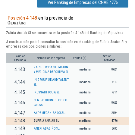
Ver Ranking de Empresas del CNAE 4776
Posición 4.148
en la provincia de
Gipuzkoa
Zufiria Anaiak Sl se encuentra en la posición 4.148 del Ranking de Gipuzkoa.
A continuación podrá consultar la posición en el ranking de Zufiria Anaiak Sl y
empresas con posiciones similares:
Posición
Sector
Nombre de la empresa
Ventas (€)
Provincia
Actividad
ZAINDU REHABILITACION
4.143
mediana
8621
Y MEDICINA DEPORTIVA SL
IN GROUP WE ADD TALENT
4.144
mediana
7810
SL.
4.145
IKUSNAHI TOURS SL.
mediana
7911
CENTRO ODONTOLOGICO
4.146
mediana
8623
GROS SL
4.147
AXPE MECANIZADOS SL.
mediana
2594
4.148
ZUFIRIA ANAIAK SL
mediana
4776
4.149
ANEKI ABADIÑO SL.
mediana
5630