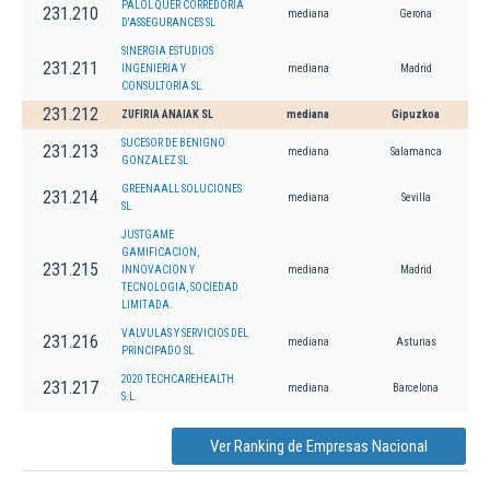
PALOL QUER CORREDORIA
231.210
mediana
Gerona
D'ASSEGURANCES SL
SINERGIA ESTUDIOS
231.211
INGENIERIA Y
mediana
Madrid
CONSULTORIA SL.
231.212
ZUFIRIA ANAIAK SL
mediana
Gipuzkoa
SUCESOR DE BENIGNO
231.213
mediana
Salamanca
GONZALEZ SL
GREENAALL SOLUCIONES
231.214
mediana
Sevilla
SL.
JUSTGAME
GAMIFICACION,
231.215
INNOVACION Y
mediana
Madrid
TECNOLOGIA, SOCIEDAD
LIMITADA.
VALVULAS Y SERVICIOS DEL
231.216
mediana
Asturias
PRINCIPADO SL
2020 TECHCAREHEALTH
231.217
mediana
Barcelona
S.L.
Ver Ranking de Empresas Nacional