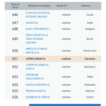
Posición
Nombre de la empresa
Ventas (€)
Provincia
Sector
EL MOLINO NUTRICION,
646
mediana
Coruña
SOCIEDAD LIMITADA.
647
VALSECO SL
mediana
Toledo
648
AGRO TORTA-REINA, S.L.
mediana
Tarragona
FERTILIZANTES VILLA
649
FERTIL SOCIEDAD
mediana
Sevilla
LIMITADA.
ARREGLOS FLORALES
650
mediana
Palmas (las)
SANTIAGO SL
651
ZUFIRIA ANAIAK SL
mediana
Gipuzkoa
COMERCIAL SERMOLVI
652
mediana
Salamanca
AGRO SL.
FERTISAGRA
653
mediana
Toledo
DEVELOPMENT SL.
654
AGRICOLA SAN PAIO SL
mediana
Pontevedra
655
PAVISA ALGINET SL
mediana
Valencia
656
AGRAMUNT & JORDA SL
mediana
Gerona