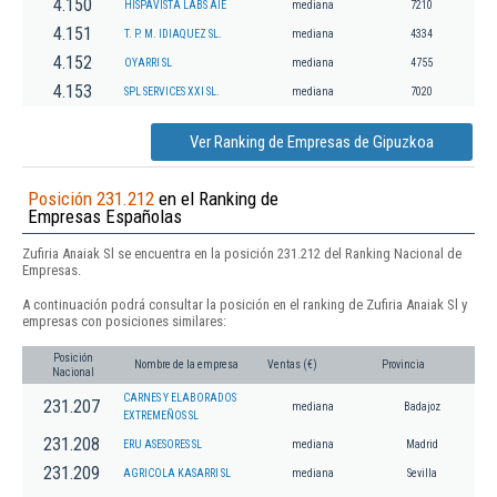
4.150
HISPAVISTA LABS AIE
mediana
7210
4.151
T. P. M. IDIAQUEZ SL.
mediana
4334
4.152
OYARRI SL
mediana
4755
4.153
SPL SERVICES XXI SL.
mediana
7020
Ver Ranking de Empresas de Gipuzkoa
Posición 231.212
en el Ranking de
Empresas Españolas
Zufiria Anaiak Sl se encuentra en la posición 231.212 del Ranking Nacional de
Empresas.
A continuación podrá consultar la posición en el ranking de Zufiria Anaiak Sl y
empresas con posiciones similares:
Posición
Nombre de la empresa
Ventas (€)
Provincia
Nacional
CARNES Y ELABORADOS
231.207
mediana
Badajoz
EXTREMEÑOS SL
231.208
ERU ASESORES SL
mediana
Madrid
231.209
AGRICOLA KASARRI SL
mediana
Sevilla