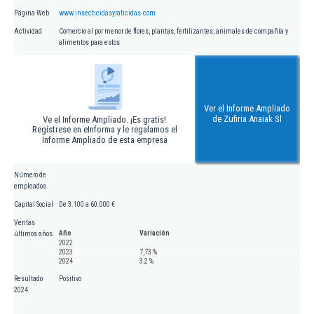
Página Web
www.insecticidasyraticidas.com
Actividad
Comercio al por menor de flores, plantas, fertilizantes, animales de compañía y
alimentos para estos
Ver el Informe Ampliado
de Zufiria Anaiak Sl
Ve el Informe Ampliado. ¡Es gratis!
Regístrese en eInforma y le regalamos el
Informe Ampliado de esta empresa
Número de
empleados
Capital Social
De 3.100 a 60.000 €
Ventas
Año
Variación
últimos años
2022
2023
7,73 %
2024
3,2 %
Resultado
Positivo
2024