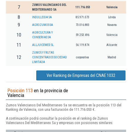
ZUMOS VALENCIANOS DEL
7
111.716.053
Valencia
MEDITERRANEO SA
8
INDULLEIDA SA
85.971.073
Lérida
9
AGROZUMOS SA
73.016.883
Navarra
AGRICULTURA Y
10
59.253.696
Valencia
CONSERVAS SA
11
ALLJUICEMED SL.
56.119.874
Alicante
ZUMOS Y FRUTAS
12
CONCENTRADOS SOCIEDAD
corporativa
Madrid
LIMITADA
Ver Ranking de Empresas del CNAE 1032
Posición 113
en la provincia de
Valencia
Zumos Valencianos Del Mediterraneo Sa se encuentra en la posición 113 del
Ranking de Valencia, con una facturación de 111.716.053 €.
A continuación podrá consultar la posición en el ranking de Zumos
Valencianos Del Mediterraneo Sa y empresas con posiciones similares: