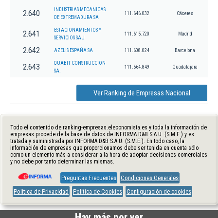
INDUSTRIAS MECANICAS
2.640
111.646.032
Cáceres
DE EXTREMADURA SA
ESTACIONAMIENTOS Y
2.641
111.615.720
Madrid
SERVICIOS SAU
2.642
AZELIS ESPAÑA SA
111.608.024
Barcelona
QUABIT CONSTRUCCION
2.643
111.564.849
Guadalajara
SA.
Ver Ranking de Empresas Nacional
Todo el contenido de ranking-empresas.eleconomista.es y toda la información de
empresas procede de la base de datos de INFORMA D&B S.A.U. (S.M.E.) y es
tratada y suministrada por INFORMA D&B S.A.U. (S.M.E.). En todo caso, la
información de empresas que proporcionamos debe ser tenida en cuenta sólo
como un elemento más a considerar a la hora de adoptar decisiones comerciales
y no debe por tanto determinar las mismas.
Preguntas Frecuentes
Condiciones Generales
Política de Privacidad
Política de Cookies
Configuración de cookies
Hay más por ver