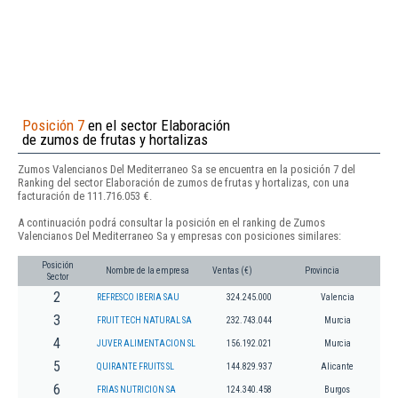
Posición 7
en el sector Elaboración
de zumos de frutas y hortalizas
Zumos Valencianos Del Mediterraneo Sa se encuentra en la posición 7 del
Ranking del sector Elaboración de zumos de frutas y hortalizas, con una
facturación de 111.716.053 €.
A continuación podrá consultar la posición en el ranking de Zumos
Valencianos Del Mediterraneo Sa y empresas con posiciones similares:
Posición
Nombre de la empresa
Ventas (€)
Provincia
Sector
2
REFRESCO IBERIA SAU
324.245.000
Valencia
3
FRUIT TECH NATURAL SA
232.743.044
Murcia
4
JUVER ALIMENTACION SL
156.192.021
Murcia
5
QUIRANTE FRUITS SL
144.829.937
Alicante
6
FRIAS NUTRICION SA
124.340.458
Burgos