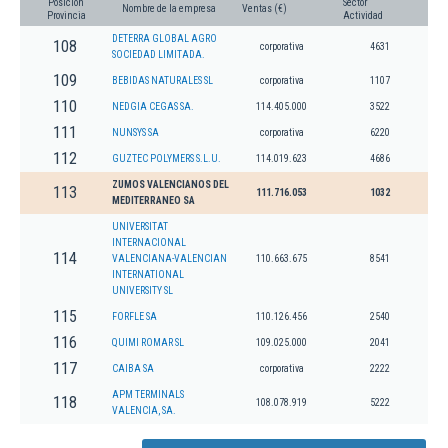
Posición
Sector
Nombre de la empresa
Ventas (€)
Provincia
Actividad
DETERRA GLOBAL AGRO
108
corporativa
4631
SOCIEDAD LIMITADA.
109
BEBIDAS NATURALES SL
corporativa
1107
110
NEDGIA CEGAS SA.
114.405.000
3522
111
NUNSYS SA
corporativa
6220
112
GUZTEC POLYMERS S.L.U.
114.019.623
4686
ZUMOS VALENCIANOS DEL
113
111.716.053
1032
MEDITERRANEO SA
UNIVERSITAT
INTERNACIONAL
114
VALENCIANA-VALENCIAN
110.663.675
8541
INTERNATIONAL
UNIVERSITY SL
115
FORFLE SA
110.126.456
2540
116
QUIMI ROMAR SL
109.025.000
2041
117
CAIBA SA
corporativa
2222
APM TERMINALS
118
108.078.919
5222
VALENCIA, SA.