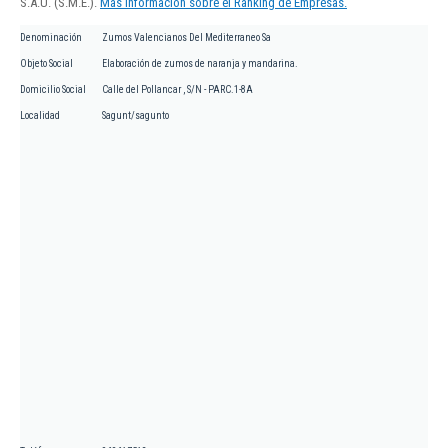
S.A.U. (S.M.E.).
Más información sobre el Ranking de Empresas.
Denominación
Zumos Valencianos Del Mediterraneo Sa
Objeto Social
Elaboración de zumos de naranja y mandarina.
Domicilio Social
Calle del Pollancar , S/N - PARC.1-8A
Localidad
Sagunt/sagunto