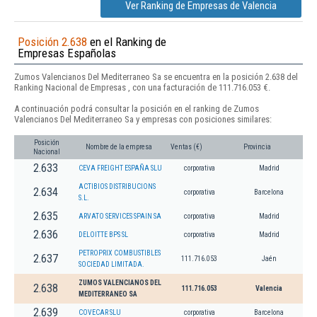
Ver Ranking de Empresas de Valencia
Posición 2.638
en el Ranking de
Empresas Españolas
Zumos Valencianos Del Mediterraneo Sa se encuentra en la posición 2.638 del
Ranking Nacional de Empresas , con una facturación de 111.716.053 €.
A continuación podrá consultar la posición en el ranking de Zumos
Valencianos Del Mediterraneo Sa y empresas con posiciones similares:
Posición
Nombre de la empresa
Ventas (€)
Provincia
Nacional
2.633
CEVA FREIGHT ESPAÑA SLU
corporativa
Madrid
ACTIBIOS DISTRIBUCIONS
2.634
corporativa
Barcelona
S.L.
2.635
ARVATO SERVICES SPAIN SA
corporativa
Madrid
2.636
DELOITTE BPS SL
corporativa
Madrid
PETROPRIX COMBUSTIBLES
2.637
111.716.053
Jaén
SOCIEDAD LIMITADA.
ZUMOS VALENCIANOS DEL
2.638
111.716.053
Valencia
MEDITERRANEO SA
2.639
COVECAR SLU
corporativa
Barcelona