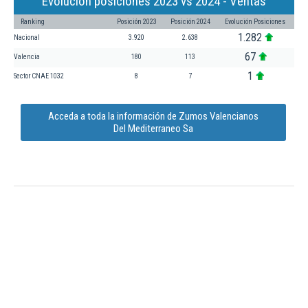
Evolución posiciones 2023 vs 2024 - Ventas
Ranking
Posición 2023
Posición 2024
Evolución Posiciones
1.282
Nacional
3.920
2.638
67
Valencia
180
113
1
Sector CNAE 1032
8
7
Acceda a toda la información de Zumos Valencianos
Del Mediterraneo Sa