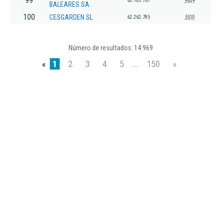
99
63.703.767
4634
BALEARES SA.
100
CESGARDEN SL
62.262.785
5510
Número de resultados: 14.969
«
1
2
3
4
5
...
150
»