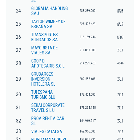
SL
GLOBALIA HANDLING
24
233.239.000
5223
SAU.
TAYLOR WIMPEY DE
25
225.495.429
6812
ESPAÑA SA
TRANSPORTES
26
218.189.244
8009
BLINDADOS SA
MAYORISTA DE
27
216.887.000
7911
VIAJES SA
COOP D.
28
214.271.453
4646
APOTECARIS S.C.L.
GRUBARGES
29
INVERSION
209.686.603
7911
HOTELERA SL
TUI ESPAÑA
30
178.404.000
7911
TURISMO SLU
SEKAI CORPORATE
31
171.224.145
7911
TRAVEL S.L.U.
PROA RENT A CAR
32
164.969.917
7711
SL.
33
VIAJES CATAI SA
162.356.000
7911
34
HIPER MANACOR SL
153.035.431
4711