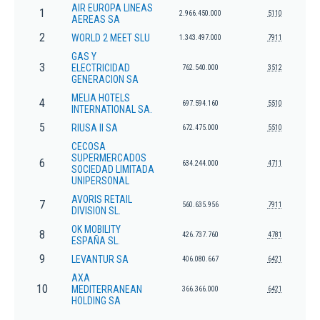
AIR EUROPA LINEAS
1
2.966.450.000
5110
AEREAS SA
2
WORLD 2 MEET SLU
1.343.497.000
7911
GAS Y
3
ELECTRICIDAD
762.540.000
3512
GENERACION SA
MELIA HOTELS
4
697.594.160
5510
INTERNATIONAL SA.
5
RIUSA II SA
672.475.000
5510
CECOSA
SUPERMERCADOS
6
634.244.000
4711
SOCIEDAD LIMITADA
UNIPERSONAL
AVORIS RETAIL
7
560.635.956
7911
DIVISION SL.
OK MOBILITY
8
426.737.760
4781
ESPAÑA SL.
9
LEVANTUR SA
406.080.667
6421
AXA
10
MEDITERRANEAN
366.366.000
6421
HOLDING SA