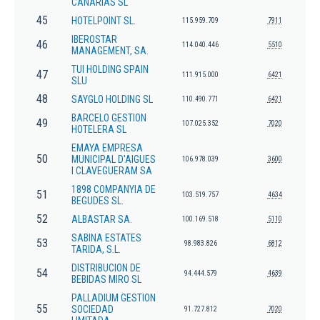
CANARIAS SL
45
HOTELPOINT SL.
115.959.709
7911
IBEROSTAR
46
114.040.446
5510
MANAGEMENT, SA.
TUI HOLDING SPAIN
47
111.915.000
6421
SLU
48
SAYGLO HOLDING SL
110.490.771
6421
BARCELO GESTION
49
107.025.352
7020
HOTELERA SL
EMAYA EMPRESA
50
MUNICIPAL D'AIGUES
106.978.039
3600
I CLAVEGUERAM SA
1898 COMPANYIA DE
51
103.519.757
4634
BEGUDES SL.
52
ALBASTAR SA.
100.169.518
5110
SABINA ESTATES
53
98.983.826
6812
TARIDA, S.L.
DISTRIBUCION DE
54
94.444.579
4639
BEBIDAS MIRO SL
PALLADIUM GESTION
55
SOCIEDAD
91.727.812
7020