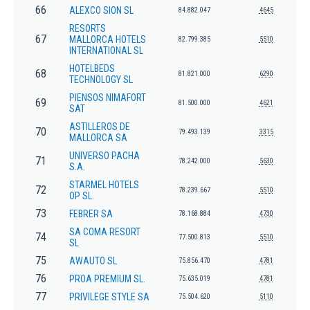
66
ALEXCO SION SL
84.882.047
4645
RESORTS
67
MALLORCA HOTELS
82.799.385
5510
INTERNATIONAL SL
HOTELBEDS
68
81.821.000
6290
TECHNOLOGY SL
PIENSOS NIMAFORT
69
81.500.000
4621
SAT
ASTILLEROS DE
70
79.493.139
3315
MALLORCA SA
UNIVERSO PACHA
71
78.242.000
5630
S.A.
STARMEL HOTELS
72
78.239.667
5510
OP SL.
73
FEBRER SA
78.168.884
4730
SA COMA RESORT
74
77.500.813
5510
SL
75
AWAUTO SL
75.856.470
4781
76
PROA PREMIUM SL.
75.635.019
4781
77
PRIVILEGE STYLE SA
75.504.620
5110