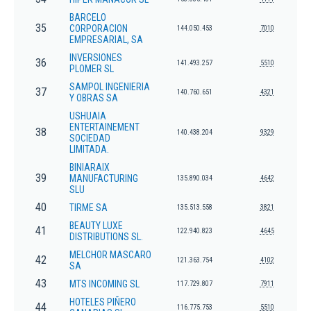
BARCELO
35
CORPORACION
144.050.453
7010
EMPRESARIAL, SA
INVERSIONES
36
141.493.257
5510
PLOMER SL
SAMPOL INGENIERIA
37
140.760.651
4321
Y OBRAS SA
USHUAIA
ENTERTAINEMENT
38
140.438.204
9329
SOCIEDAD
LIMITADA.
BINIARAIX
39
MANUFACTURING
135.890.034
4642
SLU
40
TIRME SA
135.513.558
3821
BEAUTY LUXE
41
122.940.823
4645
DISTRIBUTIONS SL.
MELCHOR MASCARO
42
121.363.754
4102
SA
43
MTS INCOMING SL
117.729.807
7911
HOTELES PIÑERO
44
116.775.753
5510