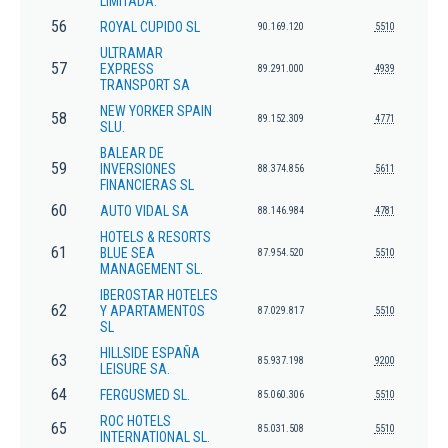
LIMITADA.
56
ROYAL CUPIDO SL
90.169.120
5510
ULTRAMAR
57
EXPRESS
89.291.000
4939
TRANSPORT SA
NEW YORKER SPAIN
58
89.152.309
4771
SLU.
BALEAR DE
59
INVERSIONES
88.374.856
5611
FINANCIERAS SL
60
AUTO VIDAL SA
88.146.984
4781
HOTELS & RESORTS
61
BLUE SEA
87.954.520
5510
MANAGEMENT SL.
IBEROSTAR HOTELES
62
Y APARTAMENTOS
87.029.817
5510
SL
HILLSIDE ESPAÑA
63
85.937.198
9200
LEISURE SA.
64
FERGUSMED SL.
85.060.306
5510
ROC HOTELS
65
85.031.508
5510
INTERNATIONAL SL.