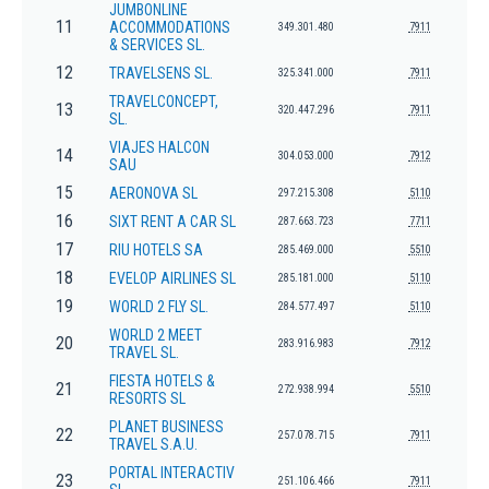
JUMBONLINE
11
ACCOMMODATIONS
349.301.480
7911
& SERVICES SL.
12
TRAVELSENS SL.
325.341.000
7911
TRAVELCONCEPT,
13
320.447.296
7911
SL.
VIAJES HALCON
14
304.053.000
7912
SAU
15
AERONOVA SL
297.215.308
5110
16
SIXT RENT A CAR SL
287.663.723
7711
17
RIU HOTELS SA
285.469.000
5510
18
EVELOP AIRLINES SL
285.181.000
5110
19
WORLD 2 FLY SL.
284.577.497
5110
WORLD 2 MEET
20
283.916.983
7912
TRAVEL SL.
FIESTA HOTELS &
21
272.938.994
5510
RESORTS SL
PLANET BUSINESS
22
257.078.715
7911
TRAVEL S.A.U.
PORTAL INTERACTIV
23
251.106.466
7911