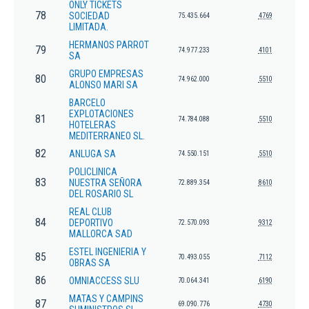
ONLY TICKETS
78
SOCIEDAD
75.435.664
4769
LIMITADA.
HERMANOS PARROT
79
74.977.233
4101
SA
GRUPO EMPRESAS
80
74.962.000
5510
ALONSO MARI SA
BARCELO
EXPLOTACIONES
81
74.784.088
5510
HOTELERAS
MEDITERRANEO SL.
82
ANLUGA SA
74.550.151
5510
POLICLINICA
83
NUESTRA SEÑORA
72.889.354
8610
DEL ROSARIO SL
REAL CLUB
84
DEPORTIVO
72.570.093
9312
MALLORCA SAD
ESTEL INGENIERIA Y
85
70.493.055
7112
OBRAS SA
86
OMNIACCESS SLU
70.064.341
6190
MATAS Y CAMPINS
87
69.090.776
4730