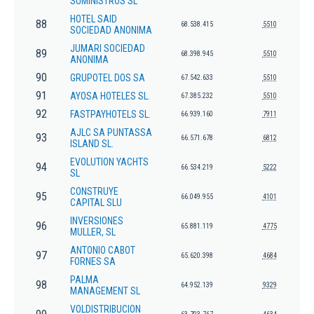
SUMINISTROS SL
HOTEL SAID
88
68.538.415
5510
SOCIEDAD ANONIMA
JUMARI SOCIEDAD
89
68.398.945
5510
ANONIMA
90
GRUPOTEL DOS SA
67.542.633
5510
91
AYOSA HOTELES SL.
67.385.232
5510
92
FASTPAYHOTELS SL.
66.939.160
7911
AJLC SA PUNTASSA
93
66.571.678
6812
ISLAND SL.
EVOLUTION YACHTS
94
66.534.219
5222
SL
CONSTRUYE
95
66.049.955
4101
CAPITAL SLU
INVERSIONES
96
65.881.119
4775
MULLER, SL
ANTONIO CABOT
97
65.620.398
4684
FORNES SA
PALMA
98
64.952.139
9329
MANAGEMENT SL
VOLDISTRIBUCION