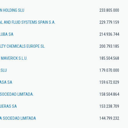
N HOLDING SLU
233.805.000
 AND FLUID SYSTEMS SPAIN S.A.
229.779.159
LUBA SA
214.936.744
ALTY CHEMICALS EUROPE SL
200.793.185
MAVERICK S.L.U.
185.504.568
 SLU
179.070.000
ASA SA
159.672.029
SOCIEDAD LIMITADA.
158.504.864
GUERAS SA
153.238.709
A SOCIEDAD LIMITADA
144.799.232