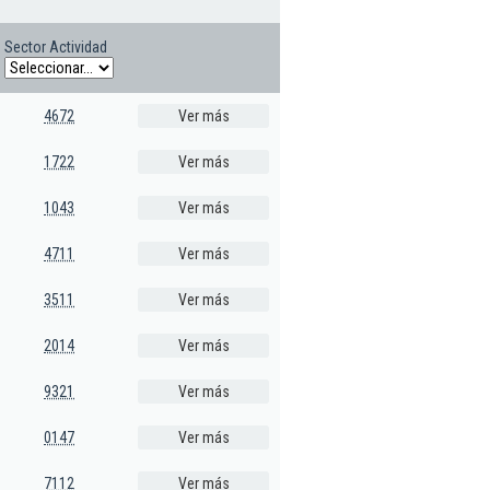
Sector Actividad
4672
Ver más
1722
Ver más
1043
Ver más
4711
Ver más
3511
Ver más
2014
Ver más
9321
Ver más
0147
Ver más
7112
Ver más