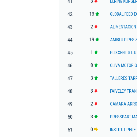
3
41
ELRING KLING
13
42
GLOBAL FEED E
2
43
ALIMENTACION
19
44
AMIBLU PIPES 
1
45
PLIXXENT S.L.U
8
46
OLIVA MOTOR 
3
47
TALLERES TAR
3
48
FAIVELEY TRAN
2
49
CAMARA ARROSS
3
50
PRESSPART MA
0
51
INSTITUT PERE