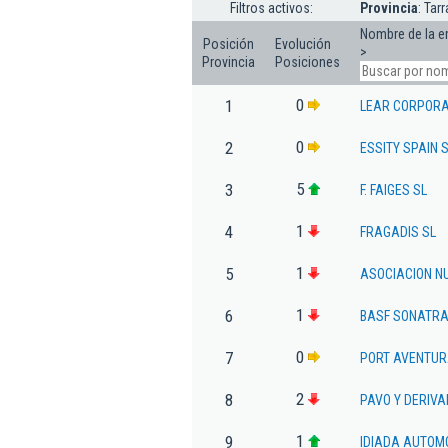
Filtros activos:
Provincia
: Tar
Nombre de la 
Posición
Evolución
>
Provincia
Posiciones
0
1
LEAR CORPORAT
0
2
ESSITY SPAIN 
5
3
F. FAIGES SL
1
4
FRAGADIS SL
1
5
ASOCIACION NU
1
6
BASF SONATR
0
7
PORT AVENTUR
2
8
PAVO Y DERIV
1
9
IDIADA AUTOM