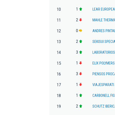
1
10
LEAR EUROPEA
2
11
MAHLE THERMAL
0
12
ANDRES PINTA
2
13
SEKISUI SPECI
3
14
LABORATORIOS 
1
15
ELIX POLYMERS
3
16
PIENSOS PROC
1
17
VIAJESPARATI 
1
18
CARBONELL FI
2
19
SCHUTZ IBERIC