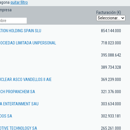
ragona
quitar filtro
empresa
Facturación (€)
ION HOLDING SPAIN SLU
854.144.000
SOCIEDAD LIMITADA UNIPERSONAL
718.023.000
395.088.642
389.734.328
CLEAR ASCO VANDELLOS II AIE
369.239.000
ACH PROPANCHEM SA
321.376.000
A ENTERTAINMENT SAU
303.634.000
ADOS SA
302.933.181
OTIVE TECHNOLOGY SA
265.261.000