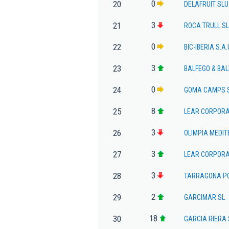
0
20
DELAFRUIT SLU
3
21
ROCA TRULL SL
0
22
BIC-IBERIA S.A.
3
23
BALFEGO & BAL
0
24
GOMA CAMPS 
8
25
LEAR CORPORA
3
26
OLIMPIA MEDI
3
27
LEAR CORPORAT
3
28
TARRAGONA P
2
29
GARCIMAR SL
18
30
GARCIA RIERA 