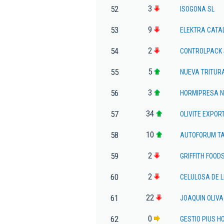
3
52
ISOGONA SL
9
53
ELEKTRA CATAL
2
54
CONTROLPACK 
5
55
NUEVA TRITUR
3
56
HORMIPRESA NE
34
57
OLIVITE EXPOR
10
58
AUTOFORUM T
2
59
GRIFFITH FOOD
2
60
CELULOSA DE 
22
61
JOAQUIN OLIVA
0
62
GESTIO PIUS H