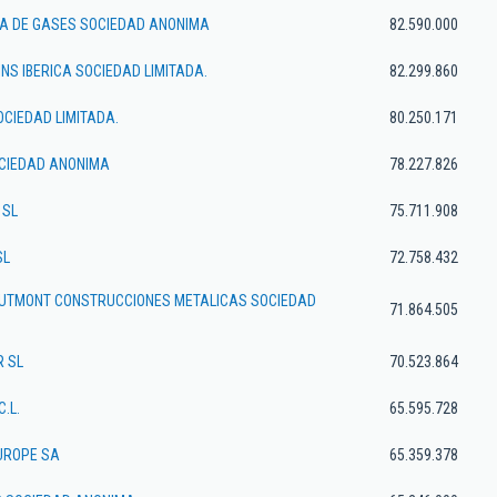
CA DE GASES SOCIEDAD ANONIMA
82.590.000
INS IBERICA SOCIEDAD LIMITADA.
82.299.860
OCIEDAD LIMITADA.
80.250.171
CIEDAD ANONIMA
78.227.826
 SL
75.711.908
SL
72.758.432
TMONT CONSTRUCCIONES METALICAS SOCIEDAD
71.864.505
R SL
70.523.864
C.L.
65.595.728
UROPE SA
65.359.378