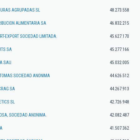
DURAS AGRUPADAS SL
48.273.558
IBUCION ALIMENTARIA SA
46.832.215
RT-EXPORT SOCIEDAD LIMITADA.
45.627.170
UTS SA
45.277.166
CA SAU
45.032.005
TOMAS SOCIEDAD ANONIMA
44.626.512
CRAG SA
44.267.913
TICS SL
42.726.948
TOSA, SOCIEDAD ANONIMA.
42.082.487
SA
41.507.362