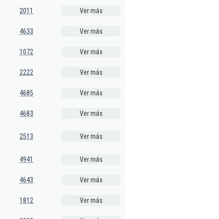
2011
Ver más
4633
Ver más
1072
Ver más
2222
Ver más
4685
Ver más
4683
Ver más
2513
Ver más
4941
Ver más
4643
Ver más
1812
Ver más