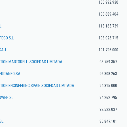
130.992.930
130.689.404
U.
118.165.739
FEGO S.L.
108.025.715
SAU
101.796.000
TION MARTORELL, SOCIEDAD LIMITADA
98.759.357
TERRANEO SA
96.308.263
ION ENGINEERING SPAIN SOCIEDAD LIMITADA.
94.315.000
OWER SL
94.262.795
92.522.037
SL
85.847.101