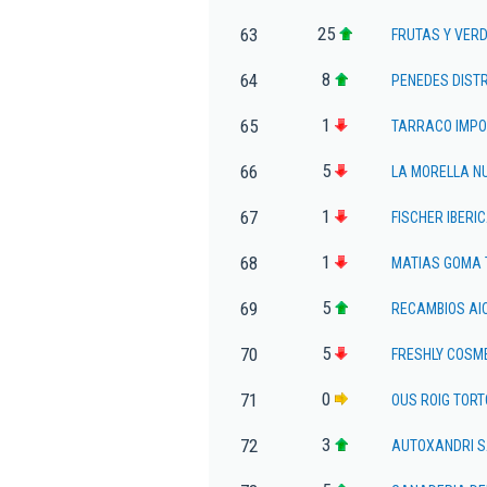
25
63
FRUTAS Y VER
8
64
PENEDES DISTR
1
65
TARRACO IMPO
5
66
LA MORELLA N
1
67
FISCHER IBERI
1
68
MATIAS GOMA 
5
69
RECAMBIOS AI
5
70
FRESHLY COSME
0
71
OUS ROIG TOR
3
72
AUTOXANDRI 