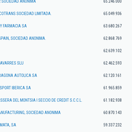
ER SOCIEDAD ANONIMA
65.246.000
COTRANS SOCIEDAD LIMITADA.
65.049.936
 Y FARMACIA SA
63.680.267
SPAIN, SOCIEDAD ANONIMA.
62.868.769
.
62.639.102
GAVARRES SLU
62.462.593
RAGONA AUTOLICA SA
62.120.161
SPORT IBERICA SA
61.965.859
ERA DEL MONTSIA I SECCIO DE CREDIT S.C.C.L.
61.182.938
NUFACTURING, SOCIEDAD ANONIMA
60.870.143
 MATA, SA
59.337.232