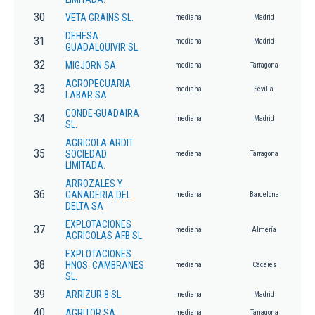
30
VETA GRAINS SL.
mediana
Madrid
DEHESA
31
mediana
Madrid
GUADALQUIVIR SL.
32
MIGJORN SA
mediana
Tarragona
AGROPECUARIA
33
mediana
Sevilla
LABAR SA
CONDE-GUADAIRA
34
mediana
Madrid
SL.
AGRICOLA ARDIT
35
SOCIEDAD
mediana
Tarragona
LIMITADA.
ARROZALES Y
36
GANADERIA DEL
mediana
Barcelona
DELTA SA
EXPLOTACIONES
37
mediana
Almería
AGRICOLAS AFB SL
EXPLOTACIONES
38
HNOS. CAMBRANES
mediana
Cáceres
SL.
39
ARRIZUR 8 SL.
mediana
Madrid
40
AGRITOR SA
mediana
Tarragona