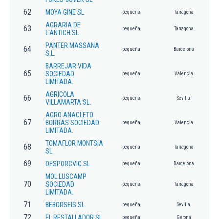
62
MOYA GINE SL
pequeña
Tarragona
AGRARIA DE
63
pequeña
Tarragona
L'ANTICH SL
PANTER MASSANA
64
pequeña
Barcelona
S.L.
BARREJAR VIDA
65
SOCIEDAD
pequeña
Valencia
LIMITADA.
AGRICOLA
66
pequeña
Sevilla
VILLAMARTA SL.
AGRO ANACLETO
67
BORRAS SOCIEDAD
pequeña
Valencia
LIMITADA.
TOMAFLOR MONTSIA
68
pequeña
Tarragona
SL
69
DESPORCVIC SL
pequeña
Barcelona
MOL.LUSCAMP
70
SOCIEDAD
pequeña
Tarragona
LIMITADA.
71
BEBORSEIS SL
pequeña
Sevilla
72
EL RESTALLADOR SL
pequeña
Gerona