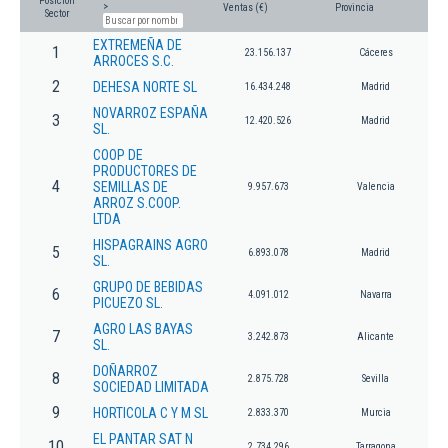
Posición
>
Ventas (€)
Provincia
Sector
EXTREMEÑA DE
1
23.156.137
Cáceres
ARROCES S.C.
2
DEHESA NORTE SL
16.434.248
Madrid
NOVARROZ ESPAÑA
3
12.420.526
Madrid
SL.
COOP DE
PRODUCTORES DE
4
SEMILLAS DE
9.957.673
Valencia
ARROZ S.COOP.
LTDA
HISPAGRAINS AGRO
5
6.893.078
Madrid
SL.
GRUPO DE BEBIDAS
6
4.091.012
Navarra
PICUEZO SL.
AGRO LAS BAYAS
7
3.242.873
Alicante
SL.
DOÑARROZ
8
2.875.728
Sevilla
SOCIEDAD LIMITADA
9
HORTICOLA C Y M SL
2.833.370
Murcia
EL PANTAR SAT N
10
2.734.296
Tarragona