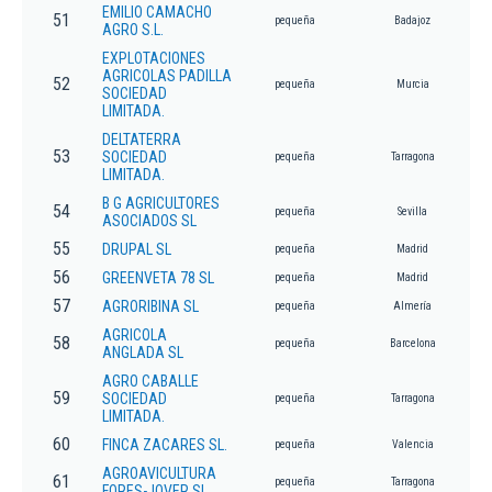
EMILIO CAMACHO
51
pequeña
Badajoz
AGRO S.L.
EXPLOTACIONES
AGRICOLAS PADILLA
52
pequeña
Murcia
SOCIEDAD
LIMITADA.
DELTATERRA
53
SOCIEDAD
pequeña
Tarragona
LIMITADA.
B G AGRICULTORES
54
pequeña
Sevilla
ASOCIADOS SL
55
DRUPAL SL
pequeña
Madrid
56
GREENVETA 78 SL
pequeña
Madrid
57
AGRORIBINA SL
pequeña
Almería
AGRICOLA
58
pequeña
Barcelona
ANGLADA SL
AGRO CABALLE
59
SOCIEDAD
pequeña
Tarragona
LIMITADA.
60
FINCA ZACARES SL.
pequeña
Valencia
AGROAVICULTURA
61
pequeña
Tarragona
FORES-JOVER SL