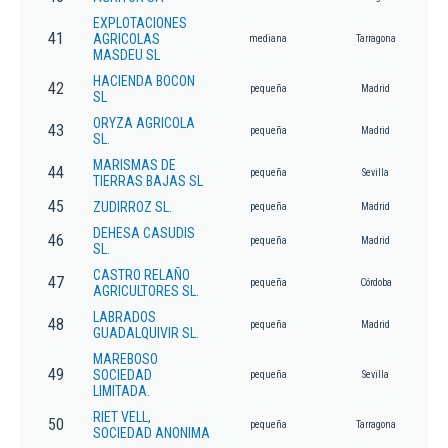
EXPLOTACIONES
41
AGRICOLAS
mediana
Tarragona
MASDEU SL
HACIENDA BOCON
42
pequeña
Madrid
SL
ORYZA AGRICOLA
43
pequeña
Madrid
SL.
MARISMAS DE
44
pequeña
Sevilla
TIERRAS BAJAS SL
45
ZUDIRROZ SL.
pequeña
Madrid
DEHESA CASUDIS
46
pequeña
Madrid
SL.
CASTRO RELAÑO
47
pequeña
Córdoba
AGRICULTORES SL.
LABRADOS
48
pequeña
Madrid
GUADALQUIVIR SL.
MAREBOSO
49
SOCIEDAD
pequeña
Sevilla
LIMITADA.
RIET VELL,
50
pequeña
Tarragona
SOCIEDAD ANONIMA