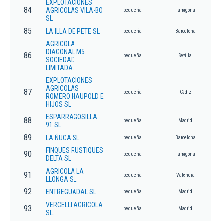
EXPLOTACIONES
84
AGRICOLAS VILA-BO
pequeña
Tarragona
SL
85
LA ILLA DE PETE SL
pequeña
Barcelona
AGRICOLA
DIAGONAL M5
86
pequeña
Sevilla
SOCIEDAD
LIMITADA.
EXPLOTACIONES
AGRICOLAS
87
pequeña
Cádiz
ROMERO HAUPOLD E
HIJOS SL
ESPARRAGOSILLA
88
pequeña
Madrid
91 SL.
89
LA ÑUCA SL
pequeña
Barcelona
FINQUES RUSTIQUES
90
pequeña
Tarragona
DELTA SL
AGRICOLA LA
91
pequeña
Valencia
LLONGA SL.
92
ENTREGUADAL SL.
pequeña
Madrid
VERCELLI AGRICOLA
93
pequeña
Madrid
SL.