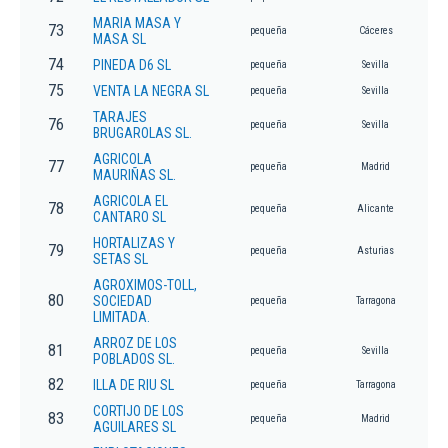
MARIA MASA Y
73
pequeña
Cáceres
MASA SL
74
PINEDA D6 SL
pequeña
Sevilla
75
VENTA LA NEGRA SL
pequeña
Sevilla
TARAJES
76
pequeña
Sevilla
BRUGAROLAS SL.
AGRICOLA
77
pequeña
Madrid
MAURIÑAS SL.
AGRICOLA EL
78
pequeña
Alicante
CANTARO SL
HORTALIZAS Y
79
pequeña
Asturias
SETAS SL
AGROXIMOS-TOLL,
80
SOCIEDAD
pequeña
Tarragona
LIMITADA.
ARROZ DE LOS
81
pequeña
Sevilla
POBLADOS SL.
82
ILLA DE RIU SL
pequeña
Tarragona
CORTIJO DE LOS
83
pequeña
Madrid
AGUILARES SL