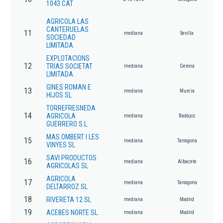
1043 CAT
AGRICOLA LAS
CANTERUELAS
11
mediana
Sevilla
SOCIEDAD
LIMITADA.
EXPLOTACIONS
12
TRIAS SOCIETAT
mediana
Gerona
LIMITADA.
GINES ROMAN E
13
mediana
Murcia
HIJOS SL
TORREFRESNEDA
14
AGRICOLA
mediana
Badajoz
GUERRERO S.L.
MAS OMBERT I LES
15
mediana
Tarragona
VINYES SL
SAVI PRODUCTOS
16
mediana
Albacete
AGRICOLAS SL
AGRICOLA
17
mediana
Tarragona
DELTARROZ SL
18
RIVERETA 12 SL
mediana
Madrid
19
ACEBES NORTE SL.
mediana
Madrid