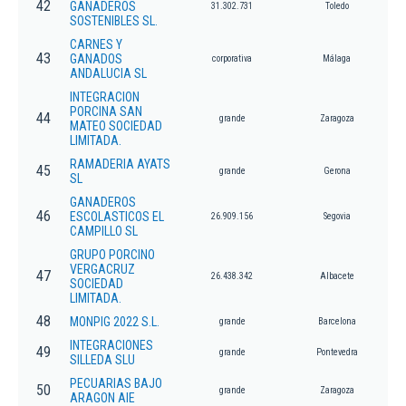
42
GANADEROS
31.302.731
Toledo
SOSTENIBLES SL.
CARNES Y
43
GANADOS
corporativa
Málaga
ANDALUCIA SL
INTEGRACION
PORCINA SAN
44
grande
Zaragoza
MATEO SOCIEDAD
LIMITADA.
RAMADERIA AYATS
45
grande
Gerona
SL
GANADEROS
46
ESCOLASTICOS EL
26.909.156
Segovia
CAMPILLO SL
GRUPO PORCINO
VERGACRUZ
47
26.438.342
Albacete
SOCIEDAD
LIMITADA.
48
MONPIG 2022 S.L.
grande
Barcelona
INTEGRACIONES
49
grande
Pontevedra
SILLEDA SLU
PECUARIAS BAJO
50
grande
Zaragoza
ARAGON AIE