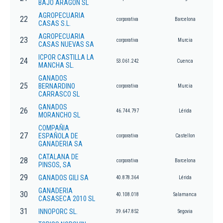
BAJO ARAGON SL
AGROPECUARIA
22
corporativa
Barcelona
CASAS S.L.
AGROPECUARIA
23
corporativa
Murcia
CASAS NUEVAS SA
ICPOR CASTILLA LA
24
53.061.242
Cuenca
MANCHA SL.
GANADOS
25
BERNARDINO
corporativa
Murcia
CARRASCO SL
GANADOS
26
46.744.797
Lérida
MORANCHO SL
COMPAÑIA
27
ESPAÑOLA DE
corporativa
Castellon
GANADERIA SA
CATALANA DE
28
corporativa
Barcelona
PINSOS, SA
29
GANADOS GILI SA
40.878.364
Lérida
GANADERIA
30
40.108.018
Salamanca
CASASECA 2010 SL
31
INNOPORC SL.
39.647.852
Segovia