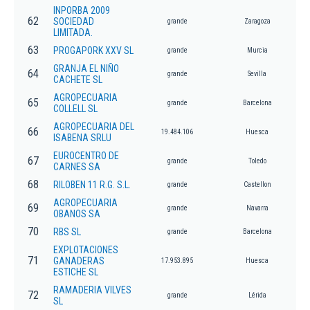
INPORBA 2009
62
SOCIEDAD
grande
Zaragoza
LIMITADA.
63
PROGAPORK XXV SL
grande
Murcia
GRANJA EL NIÑO
64
grande
Sevilla
CACHETE SL
AGROPECUARIA
65
grande
Barcelona
COLLELL SL
AGROPECUARIA DEL
66
19.484.106
Huesca
ISABENA SRLU
EUROCENTRO DE
67
grande
Toledo
CARNES SA
68
RILOBEN 11 R.G. S.L.
grande
Castellon
AGROPECUARIA
69
grande
Navarra
OBANOS SA
70
RBS SL
grande
Barcelona
EXPLOTACIONES
71
GANADERAS
17.953.895
Huesca
ESTICHE SL
RAMADERIA VILVES
72
grande
Lérida
SL