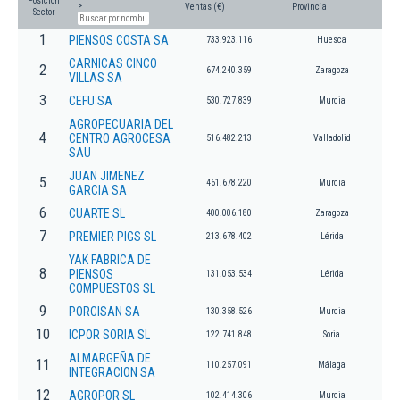
Posición
>
Ventas (€)
Provincia
Sector
1
PIENSOS COSTA SA
733.923.116
Huesca
CARNICAS CINCO
2
674.240.359
Zaragoza
VILLAS SA
3
CEFU SA
530.727.839
Murcia
AGROPECUARIA DEL
4
CENTRO AGROCESA
516.482.213
Valladolid
SAU
JUAN JIMENEZ
5
461.678.220
Murcia
GARCIA SA
6
CUARTE SL
400.006.180
Zaragoza
7
PREMIER PIGS SL
213.678.402
Lérida
YAK FABRICA DE
8
PIENSOS
131.053.534
Lérida
COMPUESTOS SL
9
PORCISAN SA
130.358.526
Murcia
10
ICPOR SORIA SL
122.741.848
Soria
ALMARGEÑA DE
11
110.257.091
Málaga
INTEGRACION SA
12
AGROPOR SL
102.414.306
Murcia