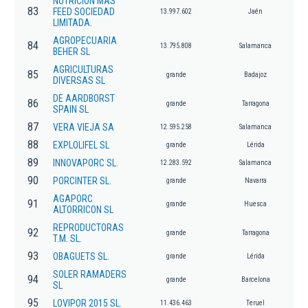
NUTRICION MAS
83
FEED SOCIEDAD
13.997.602
Jaén
LIMITADA.
AGROPECUARIA
84
13.795.808
Salamanca
BEHER SL
AGRICULTURAS
85
grande
Badajoz
DIVERSAS SL
DE AARDBORST
86
grande
Tarragona
SPAIN SL
87
VERA VIEJA SA
12.595.258
Salamanca
88
EXPLOLIFEL SL
grande
Lérida
89
INNOVAPORC SL.
12.283.592
Salamanca
90
PORCINTER SL.
grande
Navarra
AGAPORC
91
grande
Huesca
ALTORRICON SL
REPRODUCTORAS
92
grande
Tarragona
T.M. SL.
93
OBAGUETS SL.
grande
Lérida
SOLER RAMADERS
94
grande
Barcelona
SL
95
LOVIPOR 2015 SL.
11.436.463
Teruel