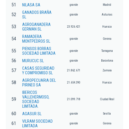
51
NILASA SA
grande
Madrid
GANADOS BRAÑA
52
grande
Asturias
SL
AGROGANADERA
53
23.926.421
Huesca
GERMAN SL
RAMADERA
54
grande
Gerona
MONTPEDROS SL
PIENSOS BORRAS
55
grande
Tarragona
SOCIEDAD LIMITADA
56
MURUCUC SL
grande
Barcelona
CASAS SEGURIDAD
57
21.862.671
Zamora
Y COMPROMISO SL
AGROPECUARIA DEL
58
21.654.390
Huesca
PIRINEO SA
IBERICOS
VALLEHERMOSO,
59
21.099.718
Ciudad Real
SOCIEDAD
LIMITADA.
60
AGASUR SL
grande
Sevilla
VILRAM SOCIEDAD
61
grande
Gerona
LIMITADA