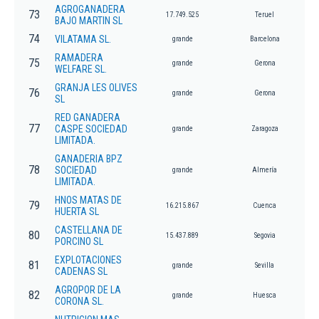
AGROGANADERA
73
17.749.525
Teruel
BAJO MARTIN SL
74
VILATAMA SL.
grande
Barcelona
RAMADERA
75
grande
Gerona
WELFARE SL.
GRANJA LES OLIVES
76
grande
Gerona
SL
RED GANADERA
77
CASPE SOCIEDAD
grande
Zaragoza
LIMITADA.
GANADERIA BPZ
78
SOCIEDAD
grande
Almería
LIMITADA.
HNOS MATAS DE
79
16.215.867
Cuenca
HUERTA SL
CASTELLANA DE
80
15.437.889
Segovia
PORCINO SL
EXPLOTACIONES
81
grande
Sevilla
CADENAS SL
AGROPOR DE LA
82
grande
Huesca
CORONA SL.