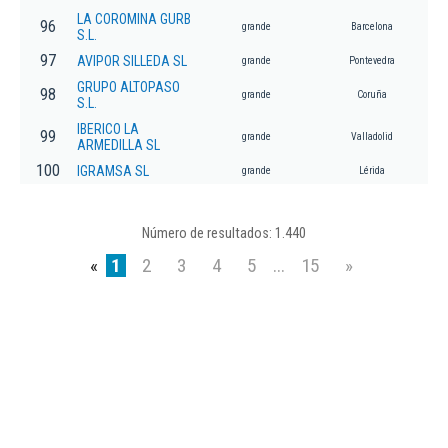
LA COROMINA GURB
96
grande
Barcelona
S.L.
97
AVIPOR SILLEDA SL
grande
Pontevedra
GRUPO ALTOPASO
98
grande
Coruña
S.L.
IBERICO LA
99
grande
Valladolid
ARMEDILLA SL
100
IGRAMSA SL
grande
Lérida
Número de resultados: 1.440
«
1
2
3
4
5
...
15
»