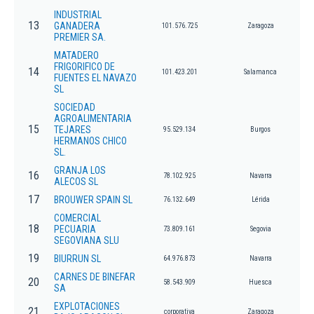
INDUSTRIAL
13
GANADERA
101.576.725
Zaragoza
PREMIER SA.
MATADERO
FRIGORIFICO DE
14
101.423.201
Salamanca
FUENTES EL NAVAZO
SL
SOCIEDAD
AGROALIMENTARIA
15
TEJARES
95.529.134
Burgos
HERMANOS CHICO
SL.
GRANJA LOS
16
78.102.925
Navarra
ALECOS SL
17
BROUWER SPAIN SL
76.132.649
Lérida
COMERCIAL
18
PECUARIA
73.809.161
Segovia
SEGOVIANA SLU
19
BIURRUN SL
64.976.873
Navarra
CARNES DE BINEFAR
20
58.543.909
Huesca
SA
EXPLOTACIONES
21
corporativa
Zaragoza