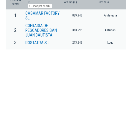
Posición
>
Ventas (€)
Provincia
Sector
CASAMAR FACTORY
1
889.943
Pontevedra
SL.
COFRADIA DE
2
PESCADORES SAN
313.295
Asturias
JUAN BAUTISTA
3
ROSTATRA S.L.
213.843
Lugo