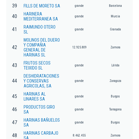
39
FILLS DE MORETO SA
grande
Barcelona
HARINERA
40
grande
Murcia
MEDITERRANEA SA
RAIMUNDO OTERO
41
grande
Granada
SL
MOLINOS DEL DUERO
Y COMPAÑIA
42
12.925.809
Zamora
GENERAL DE
HARINAS SL
FRUTOS SECOS
43
grande
Lérida
TEIXIDO SL
DESHIDRATACIONES
44
Y CONSERVAS
grande
Zaragoza
AGRICOLAS, SA
HARINAS AL
45
grande
Burgos
LINARES SA
PRODUCTOS GIRO
46
grande
Tarragona
SA
HARINAS BAÑUELOS
47
grande
Burgos
SA
HARINAS CARBAJO
48
8.462.455
Zamora
SA