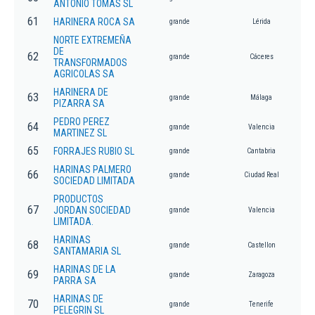
ANTONIO TOMAS SL
61
HARINERA ROCA SA
grande
Lérida
NORTE EXTREMEÑA
DE
62
grande
Cáceres
TRANSFORMADOS
AGRICOLAS SA
HARINERA DE
63
grande
Málaga
PIZARRA SA
PEDRO PEREZ
64
grande
Valencia
MARTINEZ SL
65
FORRAJES RUBIO SL
grande
Cantabria
HARINAS PALMERO
66
grande
Ciudad Real
SOCIEDAD LIMITADA
PRODUCTOS
67
JORDAN SOCIEDAD
grande
Valencia
LIMITADA.
HARINAS
68
grande
Castellon
SANTAMARIA SL
HARINAS DE LA
69
grande
Zaragoza
PARRA SA
HARINAS DE
70
grande
Tenerife
PELEGRIN SL