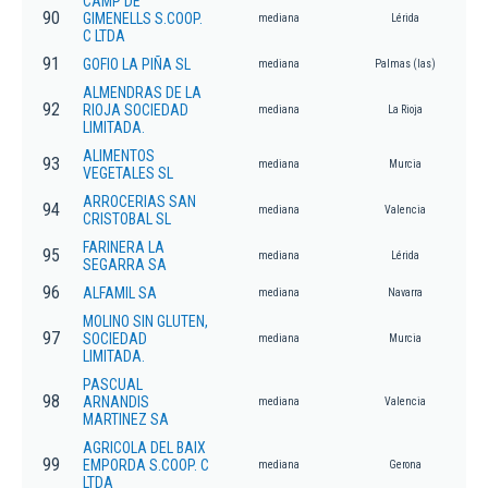
CAMP DE
90
GIMENELLS S.COOP.
mediana
Lérida
C LTDA
91
GOFIO LA PIÑA SL
mediana
Palmas (las)
ALMENDRAS DE LA
92
RIOJA SOCIEDAD
mediana
La Rioja
LIMITADA.
ALIMENTOS
93
mediana
Murcia
VEGETALES SL
ARROCERIAS SAN
94
mediana
Valencia
CRISTOBAL SL
FARINERA LA
95
mediana
Lérida
SEGARRA SA
96
ALFAMIL SA
mediana
Navarra
MOLINO SIN GLUTEN,
97
SOCIEDAD
mediana
Murcia
LIMITADA.
PASCUAL
98
ARNANDIS
mediana
Valencia
MARTINEZ SA
AGRICOLA DEL BAIX
99
EMPORDA S.COOP. C
mediana
Gerona
LTDA