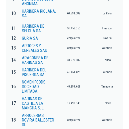
ANONIMA
HARINERA RIOJANA,
10
60.791.082
La Rioja
SA
HARINERA DE
11
51.453.360
Huesca
SELGUA SA
12
GURIA SA
corporativa
Navarra
ARROCES Y
13
corporativa
Valencia
CEREALES SAU
ARAGONESA DE
14
48.270.187
Lérida
HARINAS SA
HARINERA DEL
15
46.461.628
Palencia
PISUERGA SA
NOMEN FOODS
16
SOCIEDAD
40.299.669
Tarragona
LIMITADA.
HARINAS DE
17
CASTILLA LA
37.499.043
Toledo
MANCHA S. L.
ARROCERIAS
18
ROVIRA BALLESTER
corporativa
Valencia
SL