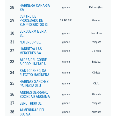
HARINERA CANARIA
28
grande
Palmas (las)
SA
CENTRO DE
29
PROCESADO DE
20.449.383
Orense
SUBPRODUCTOS SL.
EUROGERM IBERIA
30
grande
Barcelona
SL.
31
NUTERCOP SL.
grande
Zaragoza
HARINERA LAS
32
grande
Granada
MERCEDES SA
ALDEA DEL CONDE
33
grande
Badajoz
S.COOP. LIMITADA
SAN LORENZO, SA
34
grande
Córdoba
ELECTRO-HARINERA
HARINAS SANCHEZ
35
grande
Cádiz
PALENCIA SLU
ANDRES SERRANO,
36
grande
Alicante
SOCIEDAD ANONIMA
37
EBRO TRIGO SL.
grande
Zaragoza
ALMENDRAS DEL
38
grande
Alicante
SOL SA.