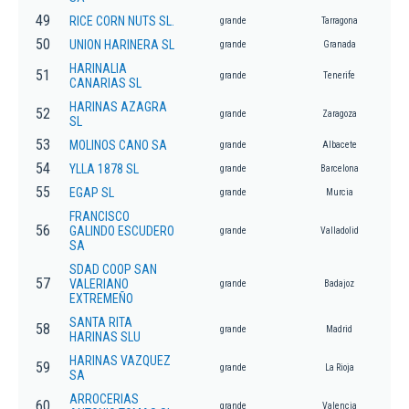
49
RICE CORN NUTS SL.
grande
Tarragona
50
UNION HARINERA SL
grande
Granada
HARINALIA
51
grande
Tenerife
CANARIAS SL
HARINAS AZAGRA
52
grande
Zaragoza
SL
53
MOLINOS CANO SA
grande
Albacete
54
YLLA 1878 SL
grande
Barcelona
55
EGAP SL
grande
Murcia
FRANCISCO
56
GALINDO ESCUDERO
grande
Valladolid
SA
SDAD COOP SAN
57
VALERIANO
grande
Badajoz
EXTREMEÑO
SANTA RITA
58
grande
Madrid
HARINAS SLU
HARINAS VAZQUEZ
59
grande
La Rioja
SA
ARROCERIAS
60
grande
Valencia