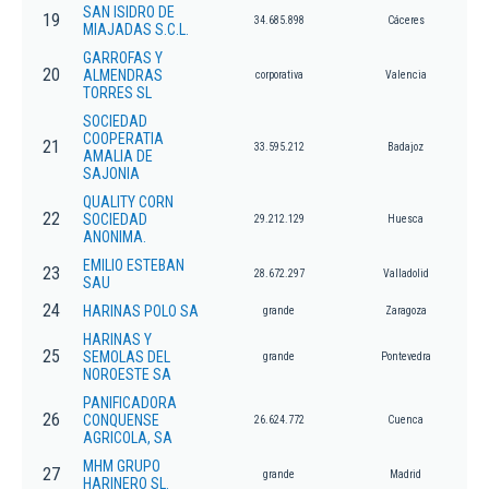
SAN ISIDRO DE
19
34.685.898
Cáceres
MIAJADAS S.C.L.
GARROFAS Y
20
ALMENDRAS
corporativa
Valencia
TORRES SL
SOCIEDAD
COOPERATIA
21
33.595.212
Badajoz
AMALIA DE
SAJONIA
QUALITY CORN
22
SOCIEDAD
29.212.129
Huesca
ANONIMA.
EMILIO ESTEBAN
23
28.672.297
Valladolid
SAU
24
HARINAS POLO SA
grande
Zaragoza
HARINAS Y
25
SEMOLAS DEL
grande
Pontevedra
NOROESTE SA
PANIFICADORA
26
CONQUENSE
26.624.772
Cuenca
AGRICOLA, SA
MHM GRUPO
27
grande
Madrid
HARINERO SL.