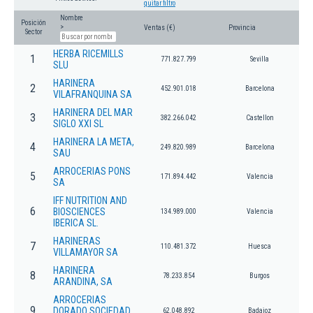
quitar filtro
Nombre
Posición
>
Ventas (€)
Provincia
Sector
HERBA RICEMILLS
1
771.827.799
Sevilla
SLU
HARINERA
2
452.901.018
Barcelona
VILAFRANQUINA SA
HARINERA DEL MAR
3
382.266.042
Castellon
SIGLO XXI SL
HARINERA LA META,
4
249.820.989
Barcelona
SAU
ARROCERIAS PONS
5
171.894.442
Valencia
SA
IFF NUTRITION AND
6
BIOSCIENCES
134.989.000
Valencia
IBERICA SL.
HARINERAS
7
110.481.372
Huesca
VILLAMAYOR SA
HARINERA
8
78.233.854
Burgos
ARANDINA, SA
ARROCERIAS
9
DORADO SOCIEDAD
62.048.892
Badajoz