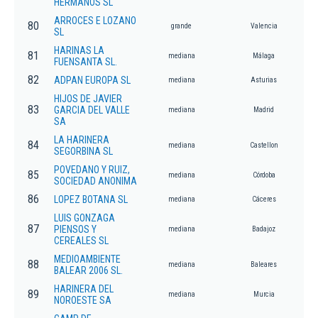
HERMANOS SL
ARROCES E LOZANO
80
grande
Valencia
SL
HARINAS LA
81
mediana
Málaga
FUENSANTA SL.
82
ADPAN EUROPA SL
mediana
Asturias
HIJOS DE JAVIER
83
GARCIA DEL VALLE
mediana
Madrid
SA
LA HARINERA
84
mediana
Castellon
SEGORBINA SL
POVEDANO Y RUIZ,
85
mediana
Córdoba
SOCIEDAD ANONIMA
86
LOPEZ BOTANA SL
mediana
Cáceres
LUIS GONZAGA
87
PIENSOS Y
mediana
Badajoz
CEREALES SL
MEDIOAMBIENTE
88
mediana
Baleares
BALEAR 2006 SL.
HARINERA DEL
89
mediana
Murcia
NOROESTE SA