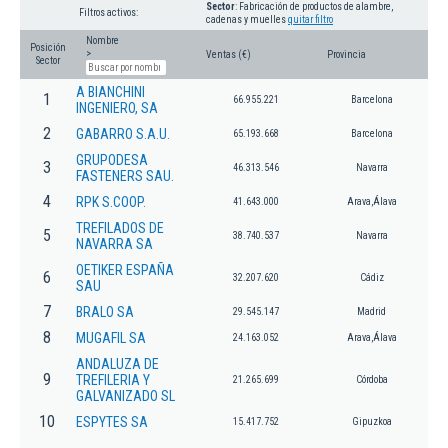
Sector
: Fabricación de productos de alambre,
Filtros activos:
cadenas y muelles
quitar filtro
Nombre
Posición
>
Ventas (€)
Provincia
Sector
A BIANCHINI
1
66.955.221
Barcelona
INGENIERO, SA
2
GABARRO S.A.U.
65.193.668
Barcelona
GRUPODESA
3
46.313.546
Navarra
FASTENERS SAU.
4
RPK S.COOP.
41.643.000
Arava,Álava
TREFILADOS DE
5
38.740.537
Navarra
NAVARRA SA
OETIKER ESPAÑA
6
32.207.620
Cádiz
SAU
7
BRALO SA
29.545.147
Madrid
8
MUGAFIL SA
24.163.052
Arava,Álava
ANDALUZA DE
9
TREFILERIA Y
21.265.699
Córdoba
GALVANIZADO SL
10
ESPYTES SA
15.417.752
Gipuzkoa