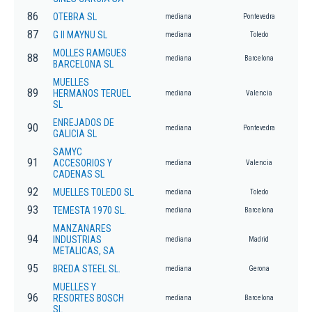
86
OTEBRA SL
mediana
Pontevedra
87
G II MAYNU SL
mediana
Toledo
MOLLES RAMGUES
88
mediana
Barcelona
BARCELONA SL
MUELLES
89
HERMANOS TERUEL
mediana
Valencia
SL
ENREJADOS DE
90
mediana
Pontevedra
GALICIA SL
SAMYC
91
ACCESORIOS Y
mediana
Valencia
CADENAS SL
92
MUELLES TOLEDO SL
mediana
Toledo
93
TEMESTA 1970 SL.
mediana
Barcelona
MANZANARES
94
INDUSTRIAS
mediana
Madrid
METALICAS, SA
95
BREDA STEEL SL.
mediana
Gerona
MUELLES Y
96
RESORTES BOSCH
mediana
Barcelona
SL