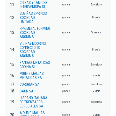
CRIBAS Y TAMICES
11
grande
Barcelona
INTERVENISPA SL
SUBIÑAS SPRINGS
12
SOCIEDAD
grande
Bizkaia
LIMITADA.
RPK METAL FORMING
13
SOCIEDAD
grande
Tarragona
ANONIMA.
VICINAY MOORING
CONNECTORS
14
grande
Bizkaia
SOCIEDAD
ANONIMA.
BANDAS METALICAS
15
grande
Barcelona
CODINA SL
MIRETE MALLAS
16
grande
Murcia
METALICAS SA
17
CORGRAP SA
grande
Barcelona
18
GAUN SA
grande
Murcia
HISPANO ITALIANA
19
DE TRENZADOS
grande
Barcelona
ESPECIALES SA
A RUBIO MALLAS
20
grande
Murcia