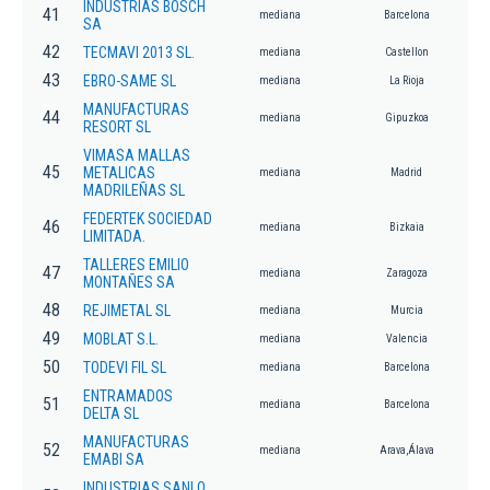
INDUSTRIAS BOSCH
41
mediana
Barcelona
SA
42
TECMAVI 2013 SL.
mediana
Castellon
43
EBRO-SAME SL
mediana
La Rioja
MANUFACTURAS
44
mediana
Gipuzkoa
RESORT SL
VIMASA MALLAS
45
METALICAS
mediana
Madrid
MADRILEÑAS SL
FEDERTEK SOCIEDAD
46
mediana
Bizkaia
LIMITADA.
TALLERES EMILIO
47
mediana
Zaragoza
MONTAÑES SA
48
REJIMETAL SL
mediana
Murcia
49
MOBLAT S.L.
mediana
Valencia
50
TODEVI FIL SL
mediana
Barcelona
ENTRAMADOS
51
mediana
Barcelona
DELTA SL
MANUFACTURAS
52
mediana
Arava,Álava
EMABI SA
INDUSTRIAS SANLO