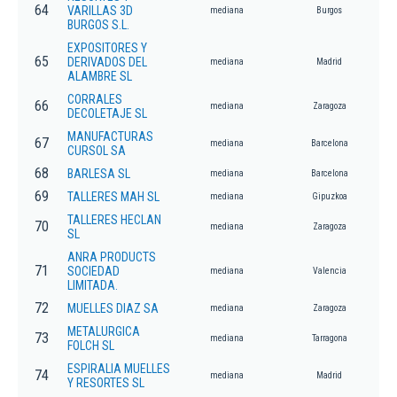
64
VARILLAS 3D
mediana
Burgos
BURGOS S.L.
EXPOSITORES Y
65
DERIVADOS DEL
mediana
Madrid
ALAMBRE SL
CORRALES
66
mediana
Zaragoza
DECOLETAJE SL
MANUFACTURAS
67
mediana
Barcelona
CURSOL SA
68
BARLESA SL
mediana
Barcelona
69
TALLERES MAH SL
mediana
Gipuzkoa
TALLERES HECLAN
70
mediana
Zaragoza
SL
ANRA PRODUCTS
71
SOCIEDAD
mediana
Valencia
LIMITADA.
72
MUELLES DIAZ SA
mediana
Zaragoza
METALURGICA
73
mediana
Tarragona
FOLCH SL
ESPIRALIA MUELLES
74
mediana
Madrid
Y RESORTES SL