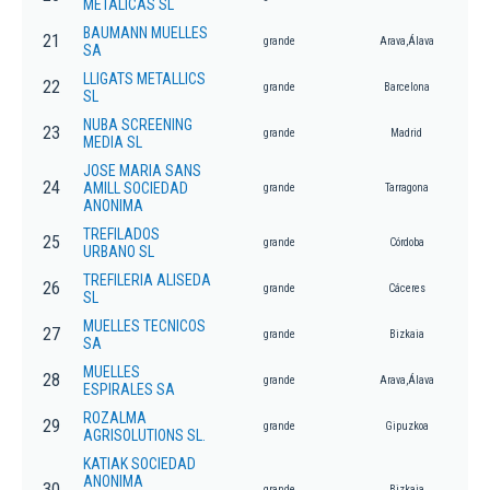
METALICAS SL
BAUMANN MUELLES
21
grande
Arava,Álava
SA
LLIGATS METALLICS
22
grande
Barcelona
SL
NUBA SCREENING
23
grande
Madrid
MEDIA SL
JOSE MARIA SANS
24
AMILL SOCIEDAD
grande
Tarragona
ANONIMA
TREFILADOS
25
grande
Córdoba
URBANO SL
TREFILERIA ALISEDA
26
grande
Cáceres
SL
MUELLES TECNICOS
27
grande
Bizkaia
SA
MUELLES
28
grande
Arava,Álava
ESPIRALES SA
ROZALMA
29
grande
Gipuzkoa
AGRISOLUTIONS SL.
KATIAK SOCIEDAD
ANONIMA
30
grande
Bizkaia