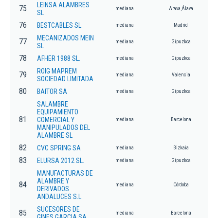
LEINSA ALAMBRES
75
mediana
Arava,Álava
SL
76
BESTCABLES SL.
mediana
Madrid
MECANIZADOS MEIN
77
mediana
Gipuzkoa
SL
78
AFHER 1988 SL.
mediana
Gipuzkoa
ROIG MAPREM
79
mediana
Valencia
SOCIEDAD LIMITADA
80
BAITOR SA
mediana
Gipuzkoa
SALAMBRE
EQUIPAMIENTO
81
COMERCIAL Y
mediana
Barcelona
MANIPULADOS DEL
ALAMBRE SL
82
CVC SPRING SA
mediana
Bizkaia
83
ELURSA 2012 SL.
mediana
Gipuzkoa
MANUFACTURAS DE
ALAMBRE Y
84
mediana
Córdoba
DERIVADOS
ANDALUCES S.L.
SUCESORES DE
85
mediana
Barcelona
GINES GARCIA SA