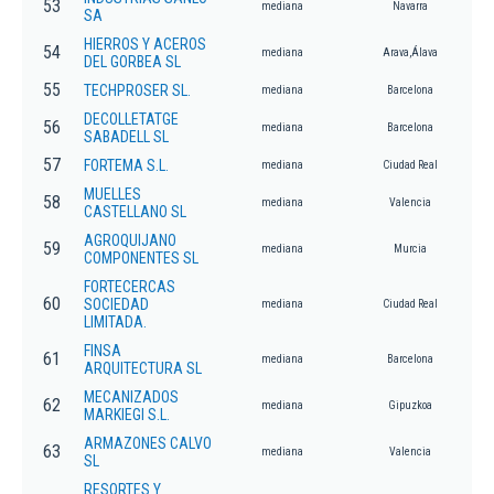
53
mediana
Navarra
SA
HIERROS Y ACEROS
54
mediana
Arava,Álava
DEL GORBEA SL
55
TECHPROSER SL.
mediana
Barcelona
DECOLLETATGE
56
mediana
Barcelona
SABADELL SL
57
FORTEMA S.L.
mediana
Ciudad Real
MUELLES
58
mediana
Valencia
CASTELLANO SL
AGROQUIJANO
59
mediana
Murcia
COMPONENTES SL
FORTECERCAS
60
SOCIEDAD
mediana
Ciudad Real
LIMITADA.
FINSA
61
mediana
Barcelona
ARQUITECTURA SL
MECANIZADOS
62
mediana
Gipuzkoa
MARKIEGI S.L.
ARMAZONES CALVO
63
mediana
Valencia
SL
RESORTES Y