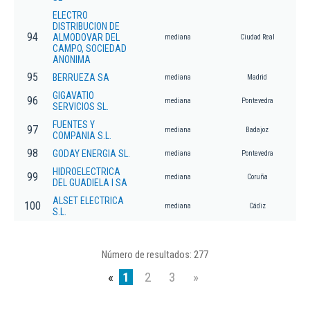
ELECTRO
DISTRIBUCION DE
94
ALMODOVAR DEL
mediana
Ciudad Real
CAMPO, SOCIEDAD
ANONIMA
95
BERRUEZA SA
mediana
Madrid
GIGAVATIO
96
mediana
Pontevedra
SERVICIOS SL.
FUENTES Y
97
mediana
Badajoz
COMPANIA S.L.
98
GODAY ENERGIA SL.
mediana
Pontevedra
HIDROELECTRICA
99
mediana
Coruña
DEL GUADIELA I SA
ALSET ELECTRICA
100
mediana
Cádiz
S.L.
Número de resultados: 277
«
1
2
3
»