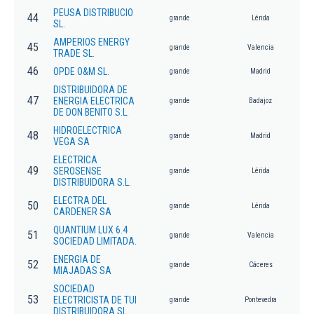
PEUSA DISTRIBUCIO
44
grande
Lérida
SL.
AMPERIOS ENERGY
45
grande
Valencia
TRADE SL.
46
OPDE O&M SL.
grande
Madrid
DISTRIBUIDORA DE
47
ENERGIA ELECTRICA
grande
Badajoz
DE DON BENITO S.L.
HIDROELECTRICA
48
grande
Madrid
VEGA SA
ELECTRICA
49
SEROSENSE
grande
Lérida
DISTRIBUIDORA S.L.
ELECTRA DEL
50
grande
Lérida
CARDENER SA
QUANTIUM LUX 6.4
51
grande
Valencia
SOCIEDAD LIMITADA.
ENERGIA DE
52
grande
Cáceres
MIAJADAS SA
SOCIEDAD
53
ELECTRICISTA DE TUI
grande
Pontevedra
DISTRIBUIDORA SL.