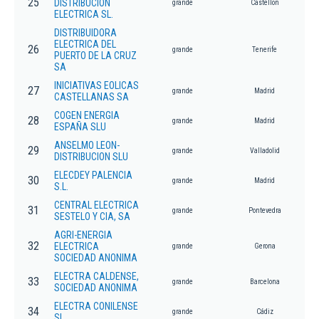
25
DISTRIBUCION
grande
Castellon
ELECTRICA SL.
DISTRIBUIDORA
ELECTRICA DEL
26
grande
Tenerife
PUERTO DE LA CRUZ
SA
INICIATIVAS EOLICAS
27
grande
Madrid
CASTELLANAS SA
COGEN ENERGIA
28
grande
Madrid
ESPAÑA SLU
ANSELMO LEON-
29
grande
Valladolid
DISTRIBUCION SLU
ELECDEY PALENCIA
30
grande
Madrid
S.L.
CENTRAL ELECTRICA
31
grande
Pontevedra
SESTELO Y CIA, SA
AGRI-ENERGIA
32
ELECTRICA
grande
Gerona
SOCIEDAD ANONIMA
ELECTRA CALDENSE,
33
grande
Barcelona
SOCIEDAD ANONIMA
ELECTRA CONILENSE
34
grande
Cádiz
SL