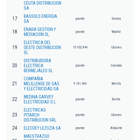
CEUTA DISTRIBUCION
SA
BASSOLS ENERGIA
17
grande
Gerona
SA
ENARA GESTION Y
18
grande
Madrid
MEDIACION SL.
ELECTRICA DEL
19
OESTE DISTRIBUCION
10.952.844
Cáceres
SL
DISTRIBUIDORA
20
ELECTRICA
grande
Granada
BERMEJALES SL
COMPAÑIA
21
MELILLENSE DE GAS
9.101.696
Melilla
Y ELECTRICIDAD SA
MEDINA GARVEY
22
grande
Sevilla
ELECTRICIDAD S.L.
ELECTRICAS
23
PITARCH
grande
Cáceres
DISTRIBUCION SRL
24
ELECDEY LEZUZA SA
grande
Albacete
MAESTRAZGO