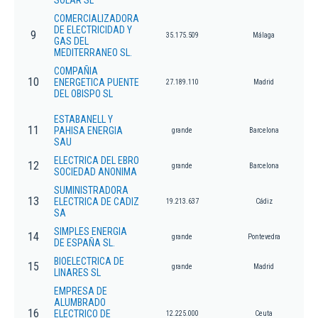
SOLAR SL
COMERCIALIZADORA
DE ELECTRICIDAD Y
9
35.175.509
Málaga
GAS DEL
MEDITERRANEO SL.
COMPAÑIA
10
ENERGETICA PUENTE
27.189.110
Madrid
DEL OBISPO SL
ESTABANELL Y
11
PAHISA ENERGIA
grande
Barcelona
SAU
ELECTRICA DEL EBRO
12
grande
Barcelona
SOCIEDAD ANONIMA
SUMINISTRADORA
13
ELECTRICA DE CADIZ
19.213.637
Cádiz
SA
SIMPLES ENERGIA
14
grande
Pontevedra
DE ESPAÑA SL.
BIOELECTRICA DE
15
grande
Madrid
LINARES SL
EMPRESA DE
ALUMBRADO
16
ELECTRICO DE
12.225.000
Ceuta