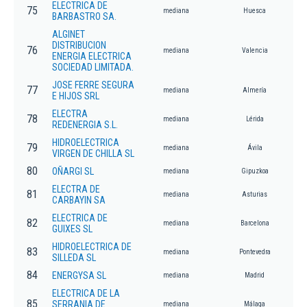
ELECTRICA DE
75
mediana
Huesca
BARBASTRO SA.
ALGINET
DISTRIBUCION
76
mediana
Valencia
ENERGIA ELECTRICA
SOCIEDAD LIMITADA.
JOSE FERRE SEGURA
77
mediana
Almería
E HIJOS SRL
ELECTRA
78
mediana
Lérida
REDENERGIA S.L.
HIDROELECTRICA
79
mediana
Ávila
VIRGEN DE CHILLA SL
80
OÑARGI SL
mediana
Gipuzkoa
ELECTRA DE
81
mediana
Asturias
CARBAYIN SA
ELECTRICA DE
82
mediana
Barcelona
GUIXES SL
HIDROELECTRICA DE
83
mediana
Pontevedra
SILLEDA SL
84
ENERGYSA SL
mediana
Madrid
ELECTRICA DE LA
85
SERRANIA DE
mediana
Málaga