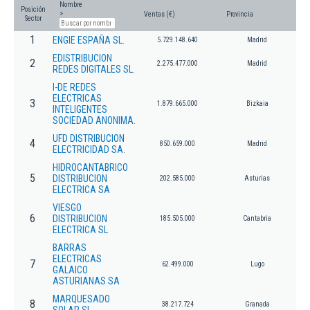
Nombre
Posición
>
Ventas (€)
Provincia
Sector
1
ENGIE ESPAÑA SL.
5.729.148.640
Madrid
EDISTRIBUCION
2
2.275.477.000
Madrid
REDES DIGITALES SL.
I-DE REDES
ELECTRICAS
3
1.879.665.000
Bizkaia
INTELIGENTES
SOCIEDAD ANONIMA.
UFD DISTRIBUCION
4
850.659.000
Madrid
ELECTRICIDAD SA.
HIDROCANTABRICO
5
DISTRIBUCION
202.585.000
Asturias
ELECTRICA SA
VIESGO
6
DISTRIBUCION
185.505.000
Cantabria
ELECTRICA SL
BARRAS
ELECTRICAS
7
62.499.000
Lugo
GALAICO
ASTURIANAS SA
MARQUESADO
8
38.217.724
Granada