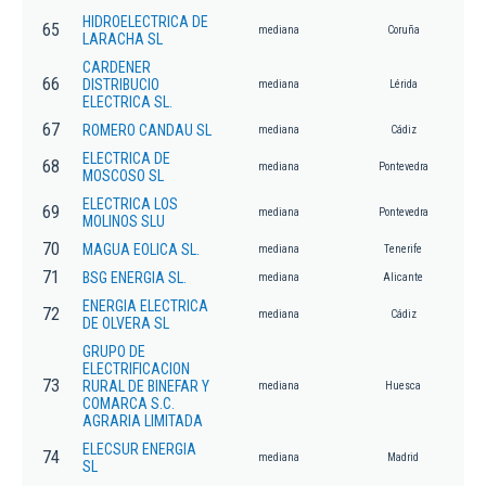
HIDROELECTRICA DE
65
mediana
Coruña
LARACHA SL
CARDENER
66
DISTRIBUCIO
mediana
Lérida
ELECTRICA SL.
67
ROMERO CANDAU SL
mediana
Cádiz
ELECTRICA DE
68
mediana
Pontevedra
MOSCOSO SL
ELECTRICA LOS
69
mediana
Pontevedra
MOLINOS SLU
70
MAGUA EOLICA SL.
mediana
Tenerife
71
BSG ENERGIA SL.
mediana
Alicante
ENERGIA ELECTRICA
72
mediana
Cádiz
DE OLVERA SL
GRUPO DE
ELECTRIFICACION
73
RURAL DE BINEFAR Y
mediana
Huesca
COMARCA S.C.
AGRARIA LIMITADA
ELECSUR ENERGIA
74
mediana
Madrid
SL