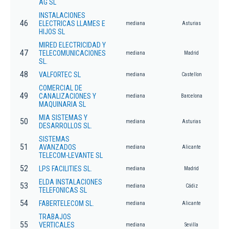
AG SL
INSTALACIONES
46
ELECTRICAS LLAMES E
mediana
Asturias
HIJOS SL
MIRED ELECTRICIDAD Y
47
TELECOMUNICACIONES
mediana
Madrid
SL.
48
VALFORTEC SL
mediana
Castellon
COMERCIAL DE
49
CANALIZACIONES Y
mediana
Barcelona
MAQUINARIA SL
MIA SISTEMAS Y
50
mediana
Asturias
DESARROLLOS SL.
SISTEMAS
51
AVANZADOS
mediana
Alicante
TELECOM-LEVANTE SL
52
LPS FACILITIES SL.
mediana
Madrid
ELDA INSTALACIONES
53
mediana
Cádiz
TELEFONICAS SL
54
FABERTELECOM SL.
mediana
Alicante
TRABAJOS
55
VERTICALES
mediana
Sevilla