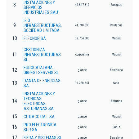
INSTALACIONES Y
8
49.847.812
Zaragoza
SERVICIOS
INDUSTRIALES SAU
IBIO
9
INFRAESTRUCTURAS,
41.740.330
Cantabria
SOCIEDAD LIMITADA.
10
ELECNOR SA
39.754.000
Madrid
GESTIONIZA
11
INFRAESTRUCTURAS
corporativa
Madrid
SL.
EUROCATALANA
12
grande
Barcelona
OBRES I SERVEIS SL
DANTA DE ENERGIAS
13
19.258.861
Soria
SA
INSTALACIONES Y
TECNICAS
14
grande
Asturias
ELECTRICAS
ASTURIANAS SA
15
CITRACC RAIL SA.
grande
Madrid
PRO ELECTRONICA
16
grande
Cádiz
SUR SA
17
FIBRA Y SISTEMAS SL
grande
Barcelona