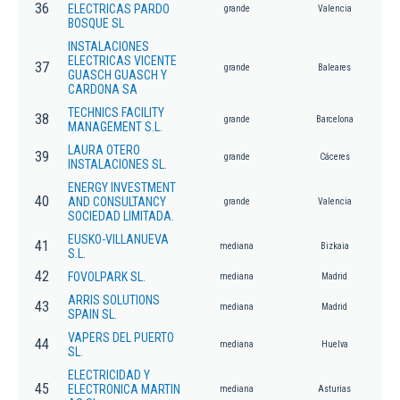
36
ELECTRICAS PARDO
grande
Valencia
BOSQUE SL
INSTALACIONES
ELECTRICAS VICENTE
37
grande
Baleares
GUASCH GUASCH Y
CARDONA SA
TECHNICS FACILITY
38
grande
Barcelona
MANAGEMENT S.L.
LAURA OTERO
39
grande
Cáceres
INSTALACIONES SL.
ENERGY INVESTMENT
40
AND CONSULTANCY
grande
Valencia
SOCIEDAD LIMITADA.
EUSKO-VILLANUEVA
41
mediana
Bizkaia
S.L.
42
FOVOLPARK SL.
mediana
Madrid
ARRIS SOLUTIONS
43
mediana
Madrid
SPAIN SL.
VAPERS DEL PUERTO
44
mediana
Huelva
SL.
ELECTRICIDAD Y
45
ELECTRONICA MARTIN
mediana
Asturias