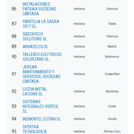
INSTALACIONES
86
PATRAIX SOCIEDAD
mediana
Valencia
LIMITADA.
FIBRITELIA LA SAGRA
87
mediana
Toledo
2017 SL.
GREENTECH
88
mediana
Valencia
SOLUTIONS SL.
89
ANVATELCO SL
mediana
Madrid
TALLERES ELECTRICOS
90
mediana
Salamanca
SOLORZANO SL
JERSAN
MANTENIMIENTO Y
91
mediana
Ciudad Real
SERVICIOS, SOCIEDAD
LIMITADA.
LUZON INSTAL
92
mediana
Barcelona
LACIONS SL
SISTEMAS
93
INTEGRALES VORTEX
mediana
Lérida
SL.
94
INSMONTEL CUTRIN SL
mediana
Coruña
SPEKTRA
95
TECNOLOGICA
mediana
Palmas (las)