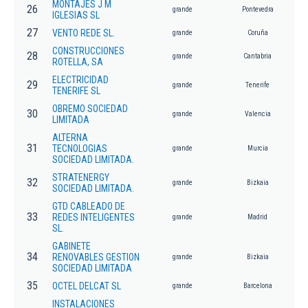
MONTAJES J M
26
grande
Pontevedra
IGLESIAS SL
27
VENTO REDE SL.
grande
Coruña
CONSTRUCCIONES
28
grande
Cantabria
ROTELLA, SA
ELECTRICIDAD
29
grande
Tenerife
TENERIFE SL
OBREMO SOCIEDAD
30
grande
Valencia
LIMITADA
ALTERNA
31
TECNOLOGIAS
grande
Murcia
SOCIEDAD LIMITADA.
STRATENERGY
32
grande
Bizkaia
SOCIEDAD LIMITADA.
GTD CABLEADO DE
33
REDES INTELIGENTES
grande
Madrid
SL.
GABINETE
34
RENOVABLES GESTION
grande
Bizkaia
SOCIEDAD LIMITADA
35
OCTEL DELCAT SL
grande
Barcelona
INSTALACIONES