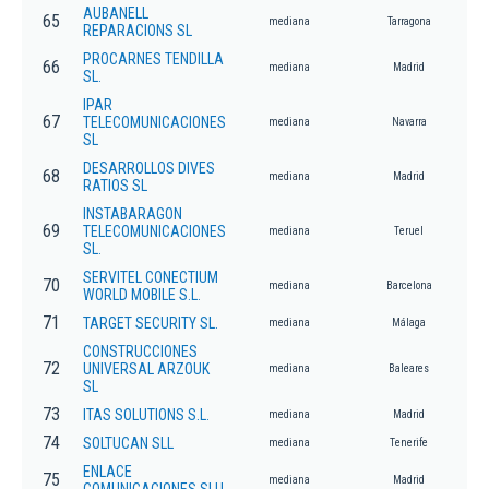
AUBANELL
65
mediana
Tarragona
REPARACIONS SL
PROCARNES TENDILLA
66
mediana
Madrid
SL.
IPAR
67
TELECOMUNICACIONES
mediana
Navarra
SL
DESARROLLOS DIVES
68
mediana
Madrid
RATIOS SL
INSTABARAGON
69
TELECOMUNICACIONES
mediana
Teruel
SL.
SERVITEL CONECTIUM
70
mediana
Barcelona
WORLD MOBILE S.L.
71
TARGET SECURITY SL.
mediana
Málaga
CONSTRUCCIONES
72
UNIVERSAL ARZOUK
mediana
Baleares
SL
73
ITAS SOLUTIONS S.L.
mediana
Madrid
74
SOLTUCAN SLL
mediana
Tenerife
ENLACE
75
mediana
Madrid