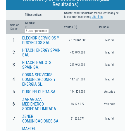
Resultados)
Sector
: construcción de redes eléctricas y de
Filtros activos:
telecomunicaciones
quitar filtro
Nombre
Posición
>
Ventas (€)
Provincia
Sector
ELECNOR SERVICIOS Y
1
2.189.862.000
Madrid
PROYECTOS SAU
HITACHI ENERGY SPAIN
2
443.843.000
Madrid
SAU
HITACHI RAIL GTS
3
209.942.000
Madrid
SPAIN SA.
COBRA SERVICIOS
4
COMUNICACIONES Y
147.581.000
Madrid
ENERGIA SL.
5
DURO FELGUERA SA
144.406.000
Asturias
ZARAGOZA
6
MEDIENERCO
66.127.277
Valencia
SOCIEDAD LIMITADA
ZENER
7
51.526.774
Madrid
COMUNICACIONES SA
MAETEL