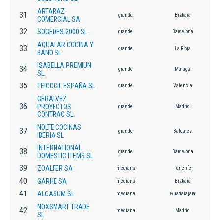
ARTARAZ
31
grande
Bizkaia
COMERCIAL SA
32
SOGEDES 2000 SL.
grande
Barcelona
AQUALAR COCINA Y
33
grande
La Rioja
BAÑO SL
ISABELLA PREMIUN
34
grande
Málaga
SL.
35
TEICOCIL ESPAÑA SL
grande
Valencia
GERALVEZ
36
PROYECTOS
grande
Madrid
CONTRAC SL.
NOLTE COCINAS
37
grande
Baleares
IBERIA SL
INTERNATIONAL
38
grande
Barcelona
DOMESTIC ITEMS SL
39
ZOALFER SA
mediana
Tenerife
40
GARHE SA
mediana
Bizkaia
41
ALCASUM SL
mediana
Guadalajara
NOXSMART TRADE
42
mediana
Madrid
SL.