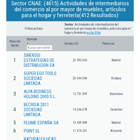
Sector CNAE: (4615) Actividades de intermediarios
del comercio al por mayor de muebles, artículos
para el hogar y ferretería(412 Resultados)
Sector
: Actividades de intermediarios del
Filtros activos:
comercio al por mayor de muebles, artículos para el
hogar y ferretería
quitar filtro
Nombre
Posición
>
Ventas (€)
Provincia
Sector
SINERSIS
1
ESTRATEGIAS DE
23.595.065
Madrid
DISTRIBUCION SA
SUPER EGO TOOLS
2
SOCIEDAD
20.344.969
Bizkaia
LIMITADA.
ALFA BUSINESS
3
15.751.399
Barcelona
HOLDING 2000 S.L.
BECRISA 2011
4
SOCIEDAD
14.266.078
Castellon
LIMITADA.
5
FEGIME ESPAÑA SA
13.459.908
Madrid
6
POINT SL
11.376.551
Alicante
NATURALEX HEAD