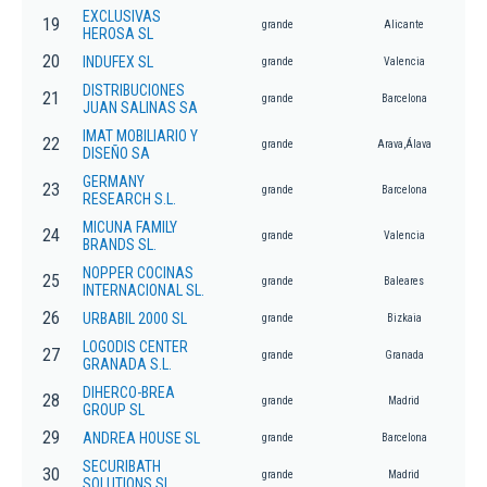
EXCLUSIVAS
19
grande
Alicante
HEROSA SL
20
INDUFEX SL
grande
Valencia
DISTRIBUCIONES
21
grande
Barcelona
JUAN SALINAS SA
IMAT MOBILIARIO Y
22
grande
Arava,Álava
DISEÑO SA
GERMANY
23
grande
Barcelona
RESEARCH S.L.
MICUNA FAMILY
24
grande
Valencia
BRANDS SL.
NOPPER COCINAS
25
grande
Baleares
INTERNACIONAL SL.
26
URBABIL 2000 SL
grande
Bizkaia
LOGODIS CENTER
27
grande
Granada
GRANADA S.L.
DIHERCO-BREA
28
grande
Madrid
GROUP SL
29
ANDREA HOUSE SL
grande
Barcelona
SECURIBATH
30
grande
Madrid
SOLUTIONS SL