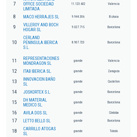
7
OFFICE SOCIEDAD
11.123.602
Valencia
LIMITADA.
8
MACO HERRAJES SL
9.944.306
Bizkaia
VILLEROY AND BOCH
9
9.027.715
Barcelona
HOGAR SL
CERLAND
10
PENINSULA IBERICA
8.907.723
Barcelona
S.L.
REPRESENTACIONES
11
grande
Valencia
MONDRAGON SL
12
ITAB IBERICA SL.
grande
Zaragoza
INNOVACION BAÑO
13
grande
Castellon
SL
14
JOSKORTEX S.L.
grande
Barcelona
DH MATERIAL
15
grande
Barcelona
MEDICO SL.
16
AVILA DOS SL
grande
Córdoba
17
LETTO BELLO SL
grande
Barcelona
CARRILLO ATOGAS
18
grande
Toledo
SL