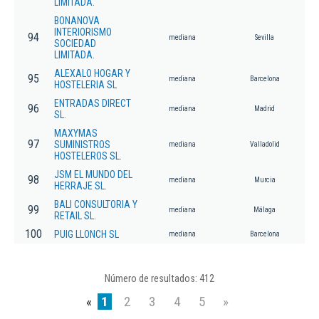
LIMITADA.
BONANOVA
INTERIORISMO
94
mediana
Sevilla
SOCIEDAD
LIMITADA.
ALEXALO HOGAR Y
95
mediana
Barcelona
HOSTELERIA SL
ENTRADAS DIRECT
96
mediana
Madrid
SL.
MAXYMAS
97
SUMINISTROS
mediana
Valladolid
HOSTELEROS SL.
JSM EL MUNDO DEL
98
mediana
Murcia
HERRAJE SL.
BALI CONSULTORIA Y
99
mediana
Málaga
RETAIL SL.
100
PUIG LLONCH SL
mediana
Barcelona
Número de resultados: 412
«
1
2
3
4
5
»