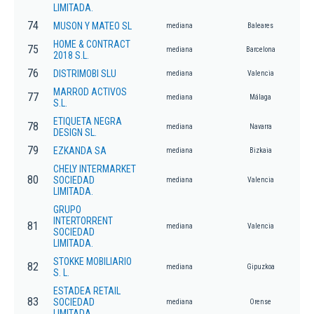
LIMITADA.
74
MUSON Y MATEO SL
mediana
Baleares
HOME & CONTRACT
75
mediana
Barcelona
2018 S.L.
76
DISTRIMOBI SLU
mediana
Valencia
MARROD ACTIVOS
77
mediana
Málaga
S.L.
ETIQUETA NEGRA
78
mediana
Navarra
DESIGN SL.
79
EZKANDA SA
mediana
Bizkaia
CHELY INTERMARKET
80
SOCIEDAD
mediana
Valencia
LIMITADA.
GRUPO
INTERTORRENT
81
mediana
Valencia
SOCIEDAD
LIMITADA.
STOKKE MOBILIARIO
82
mediana
Gipuzkoa
S. L.
ESTADEA RETAIL
83
SOCIEDAD
mediana
Orense
LIMITADA.