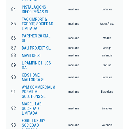
INSTALACIONS
84
mediana
Baleares
DIEGO PEÑAS SL
TACK IMPORT &
85
EXPORT, SOCIEDAD
mediana
Arava,Álava
LIMITADA.
PARTNER 28 CIAL
86
mediana
Madrid
SL.
87
BALI PROJECT SL.
mediana
Málaga
88
MAVILOP SL
mediana
Valencia
L PAMPIN E HIJOS
89
mediana
Coruña
SA
KIDS HOME
90
mediana
Baleares
MALLORCA SL.
AYM COMMERCIAL &
91
PREMIUM
mediana
Barcelona
SOLUTIONS SL.
MAREL. LAB
92
SOCIEDAD
mediana
Zaragoza
LIMITADA.
FORRI LUXURY
93
SOCIEDAD
mediana
Valencia