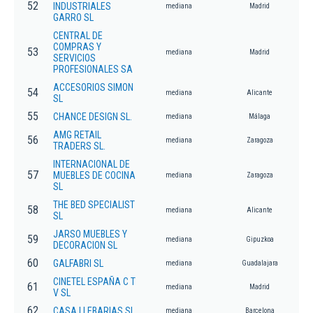
52
INDUSTRIALES
mediana
Madrid
GARRO SL
CENTRAL DE
COMPRAS Y
53
mediana
Madrid
SERVICIOS
PROFESIONALES SA
ACCESORIOS SIMON
54
mediana
Alicante
SL
55
CHANCE DESIGN SL.
mediana
Málaga
AMG RETAIL
56
mediana
Zaragoza
TRADERS SL.
INTERNACIONAL DE
57
MUEBLES DE COCINA
mediana
Zaragoza
SL
THE BED SPECIALIST
58
mediana
Alicante
SL
JARSO MUEBLES Y
59
mediana
Gipuzkoa
DECORACION SL
60
GALFABRI SL
mediana
Guadalajara
CINETEL ESPAÑA C T
61
mediana
Madrid
V SL
62
CASA LLEBARIAS SL
mediana
Barcelona