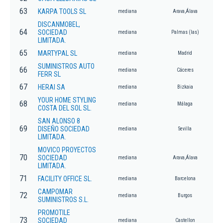
63
KARPA TOOLS SL
mediana
Arava,Álava
DISCANMOBEL,
64
SOCIEDAD
mediana
Palmas (las)
LIMITADA.
65
MARTYPAL SL
mediana
Madrid
SUMINISTROS AUTO
66
mediana
Cáceres
FERR SL
67
HERAI SA
mediana
Bizkaia
YOUR HOME STYLING
68
mediana
Málaga
COSTA DEL SOL SL.
SAN ALONSO 8
69
DISEÑO SOCIEDAD
mediana
Sevilla
LIMITADA.
MOVICO PROYECTOS
70
SOCIEDAD
mediana
Arava,Álava
LIMITADA.
71
FACILITY OFFICE SL.
mediana
Barcelona
CAMPOMAR
72
mediana
Burgos
SUMINISTROS S.L.
PROMOTILE
73
SOCIEDAD
mediana
Castellon