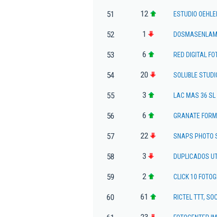
12
51
ESTUDIO OEHLE
1
52
DOSMASENLAME
6
53
RED DIGITAL F
20
54
SOLUBLE STUDIO
3
55
LAC MAS 36 SL
6
56
GRANATE FORM
22
57
SNAPS PHOTO S
3
58
DUPLICADOS UT
2
59
CLICK 10 FOTOG
61
60
RICTEL TTT, S
23