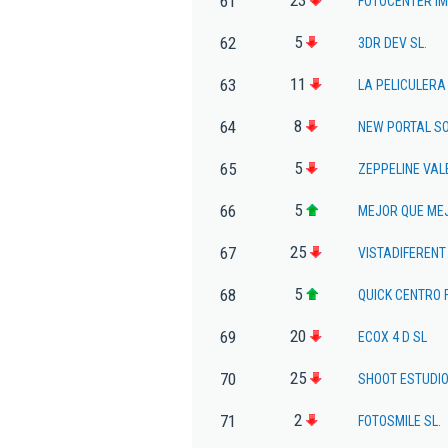
61
FOTOCENTER IM
5
62
3DR DEV SL.
11
63
LA PELICULERA
8
64
NEW PORTAL S
5
65
ZEPPELINE VAL
5
66
MEJOR QUE MEJ
25
67
VISTADIFERENT
5
68
QUICK CENTRO 
20
69
ECOX 4 D SL
25
70
SHOOT ESTUDIO
2
71
FOTOSMILE SL.