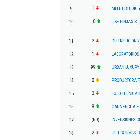
1
9
MELE ESTUDIO 
10
10
LIKE NINJAS S.L
2
11
DISTRIBUCION 
1
12
LABORATORIOS 
99
13
URBAN LUXURY 
0
14
PRODUCTORA E
3
15
FOTO TECNICA 
8
16
CARMENCITA-FI
17
(ND)
INVERSIONES C
2
18
UBITEX INVEST 