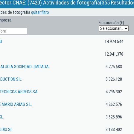
ector CNAE: (7420) Actividades de fotografía(355 Resultado
dades de fotografía
quitar filtro
mpresa
Facturación (€)
U
14.974.544
12.941.376
ALUCIA SOCIEDAD LIMITADA.
5.775.683
DUCTION S.L.
5.326.128
ITECNICOS AEREOS SA
4.796.302
 MARIO ARIAS S.L.
4.262.576
SL.
3.625.896
UDIO SL
3.133.402