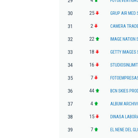
29
FOTOEVENTIGRO
25
30
GRUP AIR MED 
2
31
CAMERA TRADE
22
32
IMAGE NATION 
18
33
GETTY IMAGES 
16
34
STUDIOSINLIMIT
7
35
FOTOEMPRESAS
44
36
BCN SKIES PRO
4
37
ALBUM ARCHIV
15
38
DINASA LABORA
7
39
EL NENE DEL GL