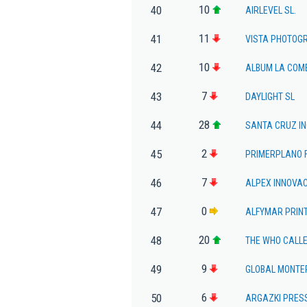
10
40
AIRLEVEL SL.
11
41
VISTA PHOTOGR
10
42
ALBUM LA COME
7
43
DAYLIGHT SL
28
44
SANTA CRUZ IN
2
45
PRIMERPLANO 
7
46
ALPEX INNOVAC
0
47
ALFYMAR PRINT
20
48
THE WHO CALLE
9
49
GLOBAL MONTE
6
50
ARGAZKI PRES