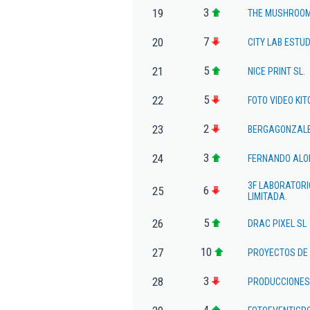
3
19
THE MUSHROOM
7
20
CITY LAB ESTUD
5
21
NICE PRINT SL.
5
22
FOTO VIDEO KITO
2
23
BERGAGONZALEZ
3
24
FERNANDO ALO
3F LABORATORI
6
25
LIMITADA.
5
26
DRAC PIXEL SL
10
27
PROYECTOS DE
3
28
PRODUCCIONES 
4