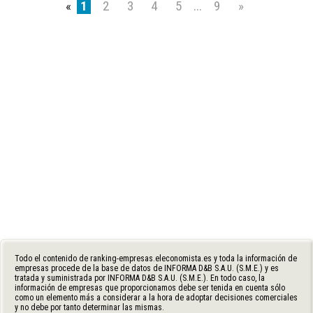
«
1
2
3
4
5
...
9
»
Todo el contenido de ranking-empresas.eleconomista.es y toda la información de
empresas procede de la base de datos de INFORMA D&B S.A.U. (S.M.E.) y es
tratada y suministrada por INFORMA D&B S.A.U. (S.M.E.). En todo caso, la
información de empresas que proporcionamos debe ser tenida en cuenta sólo
como un elemento más a considerar a la hora de adoptar decisiones comerciales
y no debe por tanto determinar las mismas.