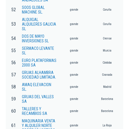
ANDALUCES SA
SOOS GLOBAL
52
grande
Coruña
MACHINE SL.
ALQUIGAL
53
ALQUILERES GALICIA
grande
Coruña
SL
DOS DE MAYO
54
grande
Orense
INVERSIONES SL
SERMACO LEVANTE
55
grande
Murcia
SL
EURO PLATAFORMAS
56
grande
Córdoba
2000 SA
GRUAS ALHAMBRA
57
grande
Granada
SOCIEDAD LIMITADA.
AMAQ ELEVACION
58
grande
Madrid
SL.
GRUAS DEL VALLES
59
grande
Barcelona
SA
TALLERES Y
60
grande
Barcelona
RECAMBIOS SA
MAQUINARIA VENTA
61
Y ALQUILER NORTE
grande
La Rioja