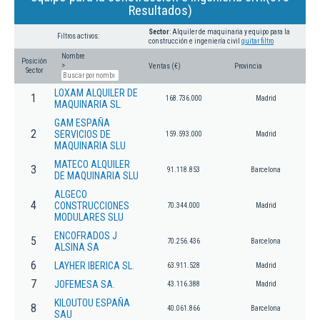
Resultados)
Sector
: Alquiler de maquinaria y equipo para la
Filtros activos:
construcción e ingeniería civil
quitar filtro
Nombre
Posición
>
Ventas (€)
Provincia
Sector
LOXAM ALQUILER DE
1
168.736.000
Madrid
MAQUINARIA SL.
GAM ESPAÑA
2
SERVICIOS DE
159.593.000
Madrid
MAQUINARIA SLU
MATECO ALQUILER
3
91.118.853
Barcelona
DE MAQUINARIA SLU
ALGECO
4
CONSTRUCCIONES
70.344.000
Madrid
MODULARES SLU
ENCOFRADOS J
5
70.256.436
Barcelona
ALSINA SA
6
LAYHER IBERICA SL.
63.911.528
Madrid
7
JOFEMESA SA.
43.116.388
Madrid
KILOUTOU ESPAÑA
8
40.061.866
Barcelona
SAU