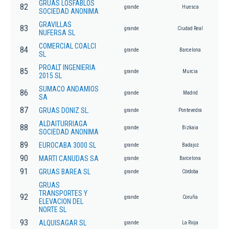
GRUAS LOSFABLOS
82
grande
Huesca
SOCIEDAD ANONIMA
GRAVILLAS
83
grande
Ciudad Real
NUFERSA SL
COMERCIAL COALCI
84
grande
Barcelona
SL
PROALT INGENIERIA
85
grande
Murcia
2015 SL
SUMACO ANDAMIOS
86
grande
Madrid
SA
87
GRUAS DONIZ SL.
grande
Pontevedra
ALDAITURRIAGA
88
grande
Bizkaia
SOCIEDAD ANONIMA
89
EUROCABA 3000 SL
grande
Badajoz
90
MARTI CANUDAS SA
grande
Barcelona
91
GRUAS BAREA SL
grande
Córdoba
GRUAS
TRANSPORTES Y
92
grande
Coruña
ELEVACION DEL
NORTE SL
93
ALQUISAGAR SL
grande
La Rioja