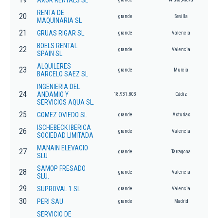
AXOR RENTALS SL
RENTA DE
20
grande
Sevilla
MAQUINARIA SL
21
GRUAS RIGAR SL.
grande
Valencia
BOELS RENTAL
22
grande
Valencia
SPAIN SL.
ALQUILERES
23
grande
Murcia
BARCELO SAEZ SL
INGENIERIA DEL
24
ANDAMIO Y
18.931.803
Cádiz
SERVICIOS AQUA SL.
25
GOMEZ OVIEDO SL
grande
Asturias
ISCHEBECK IBERICA
26
grande
Valencia
SOCIEDAD LIMITADA
MANAIN ELEVACIO
27
grande
Tarragona
SLU
SAMOP FRESADO
28
grande
Valencia
SLU.
29
SUPROVAL 1 SL
grande
Valencia
30
PERI SAU
grande
Madrid
SERVICIO DE