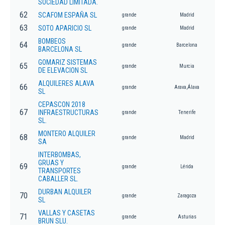
SOCIEDAD LIMITADA.
62
SCAFOM ESPAÑA SL
grande
Madrid
63
SOTO APARICIO SL
grande
Madrid
BOMBEOS
64
grande
Barcelona
BARCELONA SL
GOMARIZ SISTEMAS
65
grande
Murcia
DE ELEVACION SL
ALQUILERES ALAVA
66
grande
Arava,Álava
SL
CEPASCON 2018
67
INFRAESTRUCTURAS
grande
Tenerife
SL.
MONTERO ALQUILER
68
grande
Madrid
SA
INTERBOMBAS,
GRUAS Y
69
grande
Lérida
TRANSPORTES
CABALLER SL.
DURBAN ALQUILER
70
grande
Zaragoza
SL
VALLAS Y CASETAS
71
grande
Asturias
BRUN SLU.