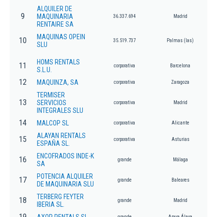
ALQUILER DE
9
MAQUINARIA
36.337.694
Madrid
RENTAIRE SA
MAQUINAS OPEIN
10
35.519.737
Palmas (las)
SLU
HOMS RENTALS
11
corporativa
Barcelona
S.L.U.
12
MAQUINZA, SA
corporativa
Zaragoza
TERMISER
13
SERVICIOS
corporativa
Madrid
INTEGRALES SLU
14
MALCOP SL
corporativa
Alicante
ALAYAN RENTALS
15
corporativa
Asturias
ESPAÑA SL.
ENCOFRADOS INDE-K
16
grande
Málaga
SA
POTENCIA ALQUILER
17
grande
Baleares
DE MAQUINARIA SLU
TERBERG FEYTER
18
grande
Madrid
IBERIA SL.
19
grande
Arava,Álava