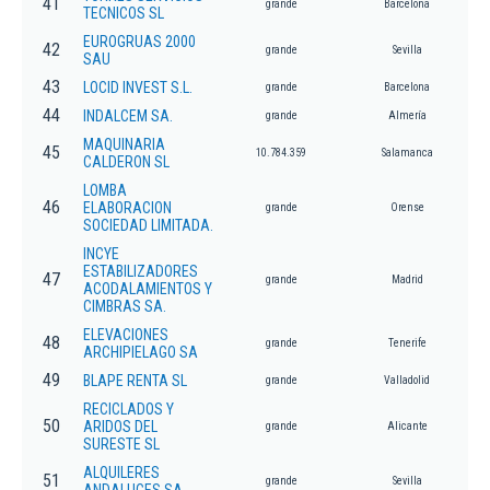
41
grande
Barcelona
TECNICOS SL
EUROGRUAS 2000
42
grande
Sevilla
SAU
43
LOCID INVEST S.L.
grande
Barcelona
44
INDALCEM SA.
grande
Almería
MAQUINARIA
45
10.784.359
Salamanca
CALDERON SL
LOMBA
46
ELABORACION
grande
Orense
SOCIEDAD LIMITADA.
INCYE
ESTABILIZADORES
47
grande
Madrid
ACODALAMIENTOS Y
CIMBRAS SA.
ELEVACIONES
48
grande
Tenerife
ARCHIPIELAGO SA
49
BLAPE RENTA SL
grande
Valladolid
RECICLADOS Y
50
ARIDOS DEL
grande
Alicante
SURESTE SL
ALQUILERES
51
grande
Sevilla