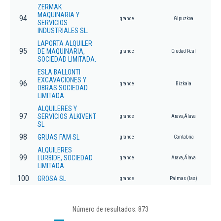
ZERMAK
MAQUINARIA Y
94
grande
Gipuzkoa
SERVICIOS
INDUSTRIALES SL.
LAPORTA ALQUILER
95
DE MAQUINARIA,
grande
Ciudad Real
SOCIEDAD LIMITADA.
ESLA BALLONTI
EXCAVACIONES Y
96
grande
Bizkaia
OBRAS SOCIEDAD
LIMITADA
ALQUILERES Y
97
SERVICIOS ALKIVENT
grande
Arava,Álava
SL
98
GRUAS FAM SL
grande
Cantabria
ALQUILERES
99
LURBIDE, SOCIEDAD
grande
Arava,Álava
LIMITADA.
100
GROSA SL
grande
Palmas (las)
Número de resultados: 873