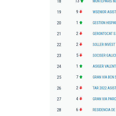
13
18
MONTEPARIS MA
9
19
WSENIOR ASIST
1
20
GESTION HISPA
2
21
GERONTOCAT S.
2
22
SOLLER INVEST
5
23
SOCISER GALICI
1
24
ASIGER VALENT
7
25
GRAN VIA BCN 
2
26
TAR 2022 ASIS
4
27
GRAN VIA PARC
6
28
RESIDENCIA DE