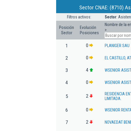
Sector CNAE: (8710) As
Filtros activos:
Sector
: Asiste
Nombre de la e
Posición
Evolución
>
Sector
Posiciones
0
1
PLANIGER SAU
0
2
EL CASTILLO, A
4
3
WSENIOR ASIST
0
4
WSENIOR ASIST
RESIDENCIA EN
2
5
LIMITADA.
0
6
WSENIOR RENTA
2
7
NOVAEDAT BENE