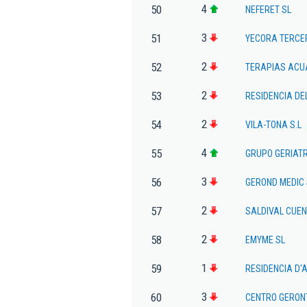
4
50
NEFERET SL
3
51
YECORA TERCE
2
52
TERAPIAS ACU
2
53
RESIDENCIA DEL
2
54
VILA-TONA S.L
4
55
GRUPO GERIATR
3
56
GEROND MEDIC 
2
57
SALDIVAL CUEN
2
58
EMYME SL
1
59
RESIDENCIA D'
3
60
CENTRO GERON