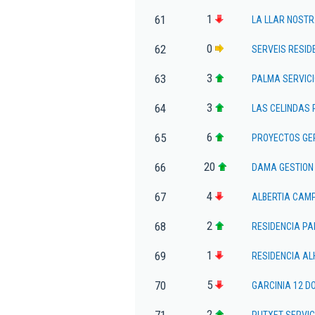
1
61
LA LLAR NOSTRA
0
62
SERVEIS RESID
3
63
PALMA SERVICI
3
64
LAS CELINDAS 
6
65
PROYECTOS GE
20
66
DAMA GESTION 
4
67
ALBERTIA CAMP
2
68
RESIDENCIA P
1
69
RESIDENCIA A
5
70
GARCINIA 12 D
2
71
PUTXET SERVIC