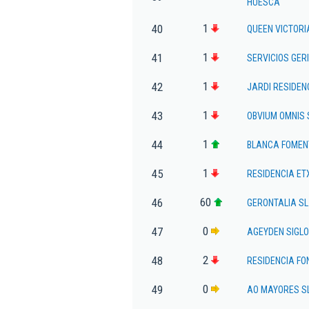
HUESCA
1
40
QUEEN VICTORI
1
41
SERVICIOS GER
1
42
JARDI RESIDEN
1
43
OBVIUM OMNIS
1
44
BLANCA FOMENT
1
45
RESIDENCIA ET
60
46
GERONTALIA SL
0
47
AGEYDEN SIGLO
2
48
RESIDENCIA FO
0
49
AO MAYORES S