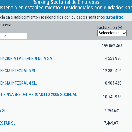
Ranking Sectorial de Empresas
istencia en establecimientos residenciales con cuidados san
ncia en establecimientos residenciales con cuidados sanitarios
quitar filtro
mpresa
Facturación (€)
195.862.468
TENCION A LA DEPENDENCIA SA.
14.559.950
ENCIA INTEGRAL 5 SL.
12.381.416
ENCIA INTEGRAL 4 SL.
10.905.420
TREPINARES DEL MERCADILLO 2005 SOCIEDAD
10.741.938
 SL.
7.794.641
STAR SL.
7.469.071