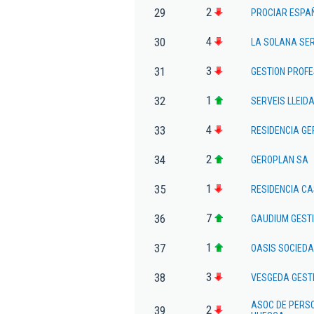
2
29
PROCIAR ESPA
4
30
LA SOLANA SER
3
31
GESTION PROFES
1
32
SERVEIS LLEID
4
33
RESIDENCIA GE
2
34
GEROPLAN SA
1
35
RESIDENCIA CA
7
36
GAUDIUM GESTI
1
37
OASIS SOCIED
3
38
VESGEDA GESTI
ASOC DE PERS
2
39