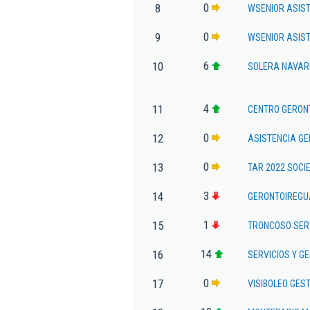
0
8
WSENIOR ASIST
0
9
WSENIOR ASIST
6
10
SOLERA NAVAR
4
11
CENTRO GERON
0
12
ASISTENCIA GE
0
13
TAR 2022 SOCI
3
14
GERONTOIREGUA
1
15
TRONCOSO SERV
14
16
SERVICIOS Y G
0
17
VISIBOLEO GEST