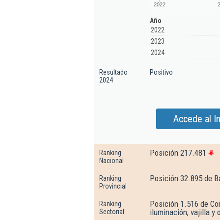
2022
Año
2022
2023
2024
Resultado
Positivo
2024
Accede al I
Posición 217.481
Ranking
Nacional
Posición 32.895 de B
Ranking
Provincial
Posición 1.516 de Co
Ranking
iluminación, vajilla y
Sectorial