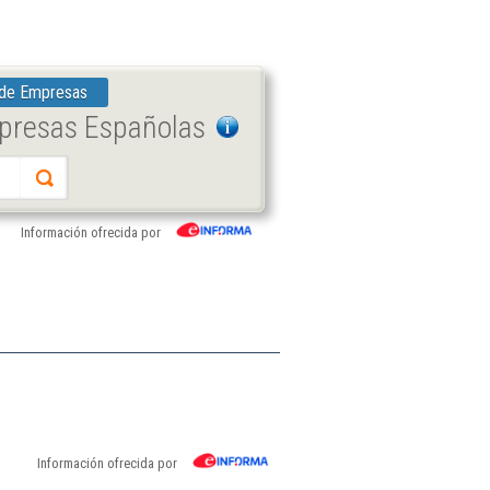
 de Empresas
mpresas Españolas
Información ofrecida por
Información ofrecida por