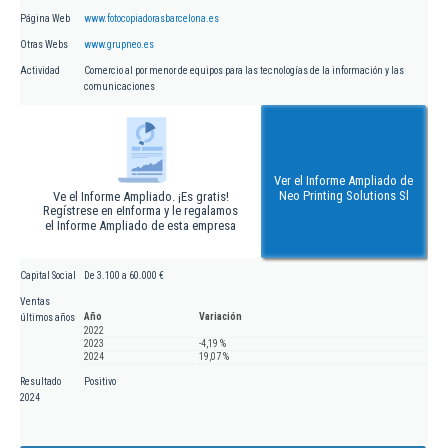
Página Web
www.fotocopiadorasbarcelona.es
Otras Webs
www.grupneo.es
Actividad
Comercio al por menor de equipos para las tecnologías de la información y las
comunicaciones
Ver el Informe Ampliado de
Neo Printing Solutions Sl
Ve el Informe Ampliado. ¡Es gratis!
Regístrese en eInforma y le regalamos
el Informe Ampliado de esta empresa
Capital Social
De 3.100 a 60.000 €
Ventas
Año
Variación
últimos años
2022
2023
-4,19 %
2024
19,07 %
Resultado
Positivo
2024