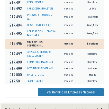
217.491
COPRUPESCA SL.
mediana
Barcelona
217.492
CARROCERIAS MOLETE SL
mediana
La Rioja
EVERWOOD PROYECTO 24
217.493
mediana
Pontevedra
SL.
217.494
FERROTECNIA IBERIA, S.L.
mediana
Arava,Álava
CORPORACION LUCRATIVA
217.495
mediana
Arava,Álava
FAMILIAR SL
NEO PRINTING
217.496
mediana
Barcelona
SOLUTIONS SL
SOTASOL AT SERVEIS DE
217.497
mediana
Barcelona
GEOLOGIA SLP
217.498
DOMINGUEZ MARNE 4 SL
mediana
Barcelona
217.499
INTELMEC INGENIERIA SL
mediana
Asturias
217.500
NAOS FOTON SL
mediana
Madrid
217.501
SASZIL TRADE S.L.
mediana
Barcelona
Ver Ranking de Empresas Nacional