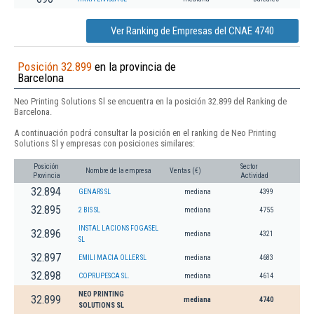
Ver Ranking de Empresas del CNAE 4740
Posición 32.899
en la provincia de
Barcelona
Neo Printing Solutions Sl se encuentra en la posición 32.899 del Ranking de
Barcelona.
A continuación podrá consultar la posición en el ranking de Neo Printing
Solutions Sl y empresas con posiciones similares:
Posición
Sector
Nombre de la empresa
Ventas (€)
Provincia
Actividad
32.894
GENARS SL
mediana
4399
32.895
2 BIS SL
mediana
4755
INSTAL LACIONS FOGASEL
32.896
mediana
4321
SL
32.897
EMILI MACIA OLLER SL
mediana
4683
32.898
COPRUPESCA SL.
mediana
4614
NEO PRINTING
32.899
mediana
4740
SOLUTIONS SL