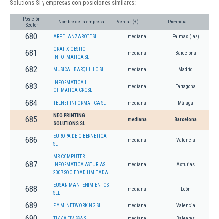
Solutions Sl y empresas con posiciones similares:
Posición
Nombre de la empresa
Ventas (€)
Provincia
Sector
680
ARPE LANZAROTE SL
mediana
Palmas (las)
GRAFIX GESTIO
681
mediana
Barcelona
INFORMATICA SL
682
MUSICAL BARQUILLO SL
mediana
Madrid
INFORMATICA I
683
mediana
Tarragona
OFIMATICA CRC SL
684
TELNET INFORMATICA SL
mediana
Málaga
NEO PRINTING
685
mediana
Barcelona
SOLUTIONS SL
EUROPA DE CIBERNETICA
686
mediana
Valencia
SL
MR COMPUTER
687
INFORMATICA ASTURIAS
mediana
Asturias
2007 SOCIEDAD LIMITADA.
EUSAN MANTENIMIENTOS
688
mediana
León
SLL
689
F.Y.M. NETWORKING SL
mediana
Valencia
690
TIKKA EIVISSA SL
mediana
Baleares