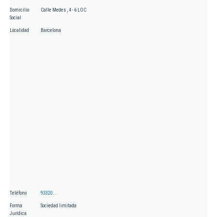
Domicilio
Calle Medes , 4 - 6 LOC
Social
Localidad
Barcelona
Teléfono
93320...
Forma
Sociedad limitada
Jurídica