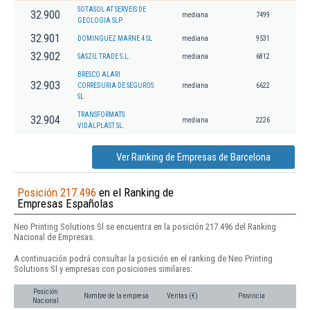
SOTASOL AT SERVEIS DE
32.900
mediana
7499
GEOLOGIA SLP
32.901
DOMINGUEZ MARNE 4 SL
mediana
9531
32.902
SASZIL TRADE S.L.
mediana
6812
BRESCO ALARI
32.903
CORREDURIA DE SEGUROS
mediana
6622
SL
TRANSFORMATS
32.904
mediana
2226
VIDALPLAST SL.
Ver Ranking de Empresas de Barcelona
Posición 217.496
en el Ranking de
Empresas Españolas
Neo Printing Solutions Sl se encuentra en la posición 217.496 del Ranking
Nacional de Empresas.
A continuación podrá consultar la posición en el ranking de Neo Printing
Solutions Sl y empresas con posiciones similares:
Posición
Nombre de la empresa
Ventas (€)
Provincia
Nacional