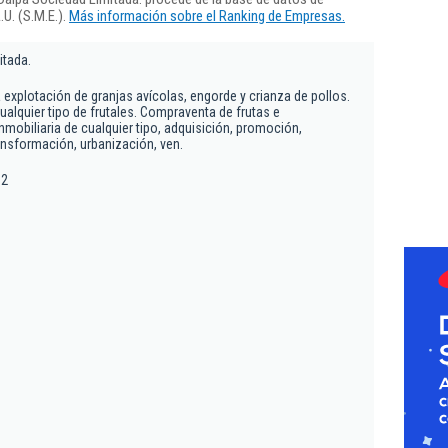
U. (S.M.E.).
Más información sobre el Ranking de Empresas.
itada.
a explotación de granjas avícolas, engorde y crianza de pollos.
ualquier tipo de frutales. Compraventa de frutas e
nmobiliaria de cualquier tipo, adquisición, promoción,
ansformación, urbanización, ven.
 2