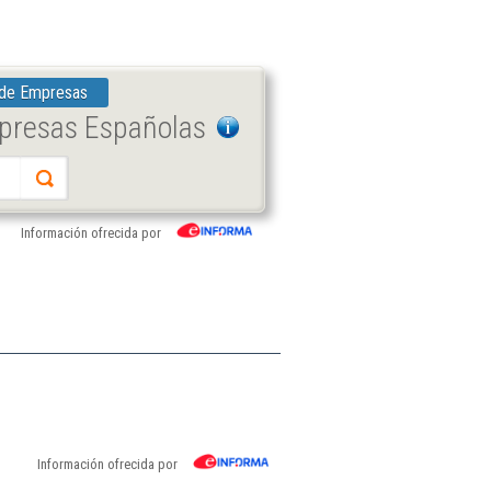
 de Empresas
mpresas Españolas
Información ofrecida por
Información ofrecida por