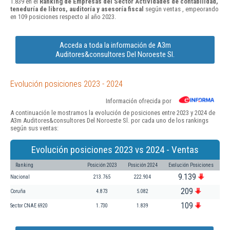
1.839 en el
Ranking de Empresas del Sector Actividades de contabilidad,
teneduría de libros, auditoría y asesoría fiscal
según ventas , empeorando
en 109 posiciones respecto al año 2023.
Acceda a toda la información de A3m
Auditores&consultores Del Noroeste Sl.
Evolución posiciones 2023 - 2024
Información ofrecida por
A continuación le mostramos la evolución de posiciones entre 2023 y 2024 de
A3m Auditores&consultores Del Noroeste Sl. por cada uno de los rankings
según sus ventas:
Evolución posiciones 2023 vs 2024 - Ventas
Ranking
Posición 2023
Posición 2024
Evolución Posiciones
9.139
Nacional
213.765
222.904
209
Coruña
4.873
5.082
109
Sector CNAE 6920
1.730
1.839