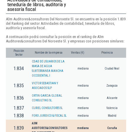
teneduría de libros, auditoría y
asesoría fiscal
A3m Auditores&consultores Del Noroeste Sl. se encuentra en la posición 1.839
del Ranking del sector Actividades de contabilidad, teneduría de libros,
auditoría y asesoría fiscal.
A continuación podrá consultar la posición en el ranking de A3m
Auditores&consultores Del Noroeste Sl. y empresas con posiciones similares:
Posición
Nombre de la empresa
Ventas (€)
Provincia
Sector
CDAD DE USUARIOS DE LA
MASA DE AGUA
1.834
mediana
Ciudad Real
SUBTERRANEA MANCHA
OCCIDENTAL I
VICTOR SEBASTIAN Y
1.835
mediana
Zaragoza
ASOCIADOS SLP
ORTIN GARCIA GLOBAL
1.836
mediana
Alicante
CONSULTING SL.
1.837
CURIEL CONSULTORES SL
mediana
Valencia
1.838
FORO JURIDICO & FISCAL SL
mediana
Madrid
A3M
1.839
AUDITORES&CONSULTORES
mediana
Coruña