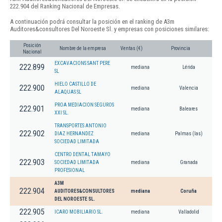
222.904 del Ranking Nacional de Empresas.
A continuación podrá consultar la posición en el ranking de A3m
Auditores&consultores Del Noroeste Sl. y empresas con posiciones similares:
Posición
Nombre de la empresa
Ventas (€)
Provincia
Nacional
EXCAVACIONS SANT PERE
222.899
mediana
Lérida
SL
HIELO CASTILLO DE
222.900
mediana
Valencia
ALAQUAS SL
PROA MEDIACION SEGUROS
222.901
mediana
Baleares
XXI SL.
TRANSPORTES ANTONIO
222.902
DIAZ HERNANDEZ
mediana
Palmas (las)
SOCIEDAD LIMITADA
CENTRO DENTAL TAMAYO
222.903
SOCIEDAD LIMITADA
mediana
Granada
PROFESIONAL
A3M
222.904
AUDITORES&CONSULTORES
mediana
Coruña
DEL NOROESTE SL.
222.905
ICARO MOBILIARIO SL.
mediana
Valladolid