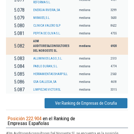
REFORMA S.L.
5.078
ENERGIA RIVEIRA, SA
mediana
3299
5.079
MIRAXES, S.L.
mediana
5630
5.080
CLINICA VALERO SLP
mediana
8622
5.081
PEPITA DE OLIVA S.L.
mediana
4755
A3M
5.082
AUDITORES&CONSULTORES
mediana
6920
DEL NOROESTE SL.
5.083
ALUMINIOS LAGO, S.L.
mediana
2513
5.084
PABLO DURAN, S.L.
mediana
4774
5.085
HERRAMIENTAS SHARP SLL
mediana
2563
5.086
GSA GALLEGA, SA
mediana
4618
5.087
LIMPIEZAS VICTOR SL
mediana
3315
Ver Ranking de Empresas de Coruña
Posición 222.904
en el Ranking de
Empresas Españolas
A3m Auditores&consultores Del Noroeste Sl. se encuentra en la posición