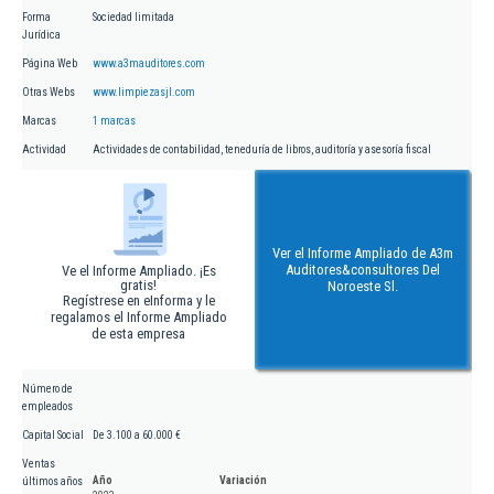
Forma
Sociedad limitada
Jurídica
Página Web
www.a3mauditores.com
Otras Webs
www.limpiezasjl.com
Marcas
1 marcas
Actividad
Actividades de contabilidad, teneduría de libros, auditoría y asesoría fiscal
Ver el Informe Ampliado de A3m
Auditores&consultores Del
Ve el Informe Ampliado. ¡Es
gratis!
Noroeste Sl.
Regístrese en eInforma y le
regalamos el Informe Ampliado
de esta empresa
Número de
empleados
Capital Social
De 3.100 a 60.000 €
Ventas
Año
Variación
últimos años