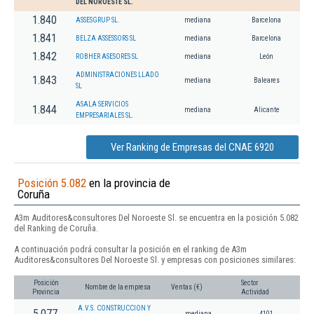
DEL NOROESTE SL.
1.840
ASSESGRUP SL.
mediana
Barcelona
1.841
BELZA ASSESSORS SL
mediana
Barcelona
1.842
ROBHER ASESORES SL
mediana
León
ADMINISTRACIONES LLADO
1.843
mediana
Baleares
SL
ASALA SERVICIOS
1.844
mediana
Alicante
EMPRESARIALES SL.
Ver Ranking de Empresas del CNAE 6920
Posición 5.082
en la provincia de
Coruña
A3m Auditores&consultores Del Noroeste Sl. se encuentra en la posición 5.082
del Ranking de Coruña.
A continuación podrá consultar la posición en el ranking de A3m
Auditores&consultores Del Noroeste Sl. y empresas con posiciones similares:
Posición
Sector
Nombre de la empresa
Ventas (€)
Provincia
Actividad
A.V.S. CONSTRUCCION Y
5.077
mediana
4101