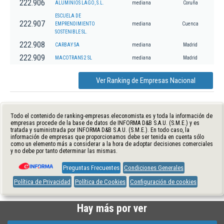
222.906
ALUMINIOS LAGO, S.L.
mediana
Coruña
ESCUELA DE
222.907
EMPRENDIMIENTO
mediana
Cuenca
SOSTENIBLE SL.
222.908
CARBAY SA
mediana
Madrid
222.909
MACOTRANS 2 SL
mediana
Madrid
Ver Ranking de Empresas Nacional
Todo el contenido de ranking-empresas.eleconomista.es y toda la información de
empresas procede de la base de datos de INFORMA D&B S.A.U. (S.M.E.) y es
tratada y suministrada por INFORMA D&B S.A.U. (S.M.E.). En todo caso, la
información de empresas que proporcionamos debe ser tenida en cuenta sólo
como un elemento más a considerar a la hora de adoptar decisiones comerciales
y no debe por tanto determinar las mismas.
Preguntas Frecuentes
Condiciones Generales
Política de Privacidad
Política de Cookies
Configuración de cookies
Hay más por ver