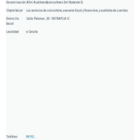
Denominación
A3m Auditores&consultores Del Noroeste Sl.
Objeto Social
Los servicios de consultoría, asesoría fiscal y financiera, y auditoría de cuentas
Domicilio
Calle Palomar , 30 - ENTRAPLA IZ
Social
Localidad
a Coruña
Teléfono
88192...