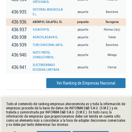
ORTIGOSA SL
EDITORIAL MINUSCULA
436.935
pequeña
Barcelona
S.L.
436.936
ABENPOL CALAFELL SL
pequeña
Tarragona
436.937
GIGACHIP SL
pequeña
Palmas (las)
436.938
AGRICOLAGAVA SL.
pequeña
Toledo
436.939
TURO DIAGONAL 640 SL.
pequeña
Barcelona
NIETO PRETEL
436.940
pequeña
Málaga
CONSULTORES SL
ELECTRISOBRADO
436.941
pequeña
Orense
SOCIEDAD LIMITADA.
Ver Ranking de Empresas Nacional
Todo el contenido de ranking-empresas.eleconomista.es y toda la información de
empresas procede de la base de datos de INFORMA D&B S.A.U. (S.M.E.) y es
tratada y suministrada por INFORMA D&B S.A.U. (S.M.E.). En todo caso, la
información de empresas que proporcionamos debe ser tenida en cuenta sólo
como un elemento más a considerar a la hora de adoptar decisiones comerciales
y no debe por tanto determinar las mismas.