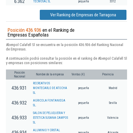
6.362
TECMOSAL SL
pequeña
3312
Ver Ranking de Empresas de Tarragona
Posición 436.936
en el Ranking de
Empresas Españolas
Abenpol Calafell Sl se encuentra en la posición 436.936 del Ranking Nacional
de Empresas.
A continuación podrá consultar la posición en el ranking de Abenpol Calafell Sl
y empresas con posiciones similares:
Posición
Nombre de la empresa
Ventas (€)
Provincia
Nacional
RECREATIVOS
436.931
MONTECARLO DE ATOCHA
pequeña
Madrid
SL
AGRICOLA FONTANIEGA
436.932
pequeña
Sevilla
SL.
SALON DE PELUQUERIA Y
436.933
ESTETICA SUSANA CAMPOS
pequeña
Valencia
SL
ALUMINIO Y CRISTAL
436.934
pequeña
Alicante