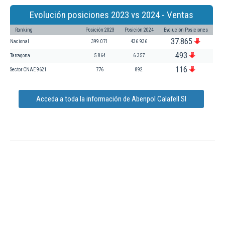
Evolución posiciones 2023 vs 2024 - Ventas
Ranking
Posición 2023
Posición 2024
Evolución Posiciones
37.865
Nacional
399.071
436.936
493
Tarragona
5.864
6.357
116
Sector CNAE 9621
776
892
Acceda a toda la información de Abenpol Calafell Sl