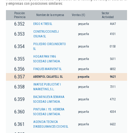
y empresas con posiciones similares:
Posición
Sector
Nombre de la empresa
Ventas (€)
Provincia
Actividad
6.352
ERGO K TRES SL
pequeña
4647
CONSTRUCCIONES J
6.353
pequeña
4101
OSUNA SL
POLIEDRO CIRCUNSCRITO
6.354
pequeña
0150
SL
HOGAR PAN 1986
6.355
pequeña
5611
SOCIEDAD LIMITADA.
6.356
FINQUES MARIVENT SL
pequeña
6832
6.357
ABENPOL CALAFELL SL
pequeña
9621
IMATGE PUBLICITAT I
6.358
pequeña
7311
MARKETING, S.L.
BAZAR NUEVA SEMANA
6.359
pequeña
4712
SOCIEDAD LIMITADA.
PINTURA I. YD. HERRERA
6.360
pequeña
4334
SOCIEDAD LIMITADA.
AGENCIA TECNICA
6.361
pequeña
6622
D'ASSEGURANCES COCHS SL