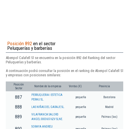
Posición 892
en el sector
Peluquerías y barberías
Abenpol Calafell Sl se encuentra en la posición 892 del Ranking del sector
Peluquerías y barberías.
A continuación podrá consultar la posición en el ranking de Abenpol Calafell Sl
y empresas con posiciones similares:
Posición
Nombre de la empresa
Ventas (€)
Provincia
Sector
PERRUQUERIA I ESTETICA
887
pequeña
Barcelona
PERAU SL.
888
LAS NIÑAS DEL GARAJE SL.
pequeña
Madrid
VILAFRANCA SALORD
889
pequeña
Palmas (las)
ANGEL 000365162V SLNE.
SORAYA ANDREU
890
pequeña
Palmas (las)