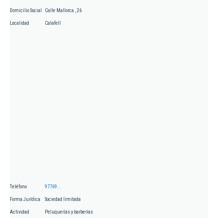
Domicilio Social
Calle Mallorca , 26
Localidad
Calafell
Teléfono
97769...
Forma Jurídica
Sociedad limitada
Actividad
Peluquerías y barberías