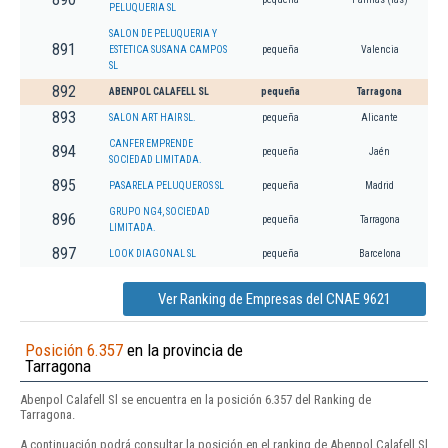
PELUQUERIA SL
SALON DE PELUQUERIA Y
891
ESTETICA SUSANA CAMPOS
pequeña
Valencia
SL
892
ABENPOL CALAFELL SL
pequeña
Tarragona
893
SALON ART HAIR SL.
pequeña
Alicante
CANFER EMPRENDE
894
pequeña
Jaén
SOCIEDAD LIMITADA.
895
PASARELA PELUQUEROS SL
pequeña
Madrid
GRUPO NG4, SOCIEDAD
896
pequeña
Tarragona
LIMITADA.
897
LOOK DIAGONAL SL
pequeña
Barcelona
Ver Ranking de Empresas del CNAE 9621
Posición 6.357
en la provincia de
Tarragona
Abenpol Calafell Sl se encuentra en la posición 6.357 del Ranking de
Tarragona.
A continuación podrá consultar la posición en el ranking de Abenpol Calafell Sl