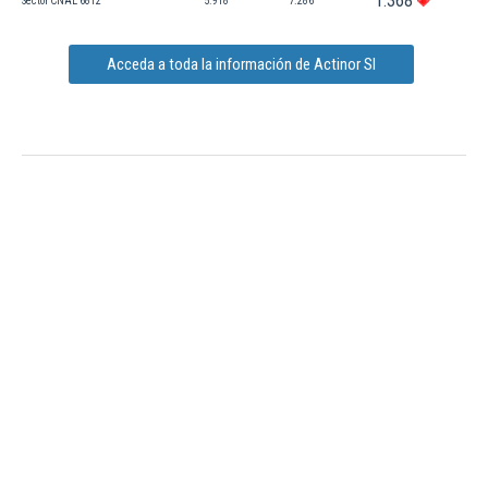
1.368
Sector CNAE 6812
5.918
7.286
Acceda a toda la información de Actinor Sl