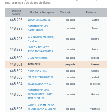
empresas con posiciones similares:
Posición
Nombre de la empresa
Ventas (€)
Provincia
Nacional
448.296
VIRGINIA SEDANO SL.
pequeña
Madrid
CONSTRUCCIONES
448.297
pequeña
Teruel
CASTELFRIO SL
SUMINISTROS ASENSIO E
448.298
pequeña
Tenerife
HIJOS SL
LOPEZ MARTINEZ Y
448.299
pequeña
Sevilla
ASOCIADOS ASESORES SL
448.300
GUADALVISION SL
pequeña
Córdoba
448.301
ACTINOR SL
pequeña
Navarra
448.302
ARMANCAMPS SL
pequeña
Gerona
448.303
ESE BE INTERIORISMO SL.
pequeña
Madrid
448.304
TALLERS ALCAYNA SL.
pequeña
Barcelona
CONSTRUCCIONES Y
448.305
PROMOCIONES LLORET
pequeña
Gerona
RESIDENCIAL SL
CARPINTERIA METALICA
448.306
MIGUEL SANSA SOCIEDAD
pequeña
Valencia