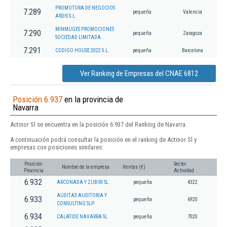
PROMOTORA DE NEGOCIOS
7.289
pequeña
Valencia
ARDIS S.L.
MINMUGES PROMOCIONES
7.290
pequeña
Zaragoza
SOCIEDAD LIMITADA.
7.291
CODIGO HOUSE 2022 S.L.
pequeña
Barcelona
Ver Ranking de Empresas del CNAE 6812
Posición 6.937
en la provincia de
Navarra
Actinor Sl se encuentra en la posición 6.937 del Ranking de Navarra.
A continuación podrá consultar la posición en el ranking de Actinor Sl y
empresas con posiciones similares:
Posición
Sector
Nombre de la empresa
Ventas (€)
Provincia
Actividad
6.932
ARCONADA Y ZUBIRI SL.
pequeña
4322
AUDITA3 AUDITORIA Y
6.933
pequeña
6920
CONSULTING SLP.
6.934
CALATIDE NAVARRA SL
pequeña
7020