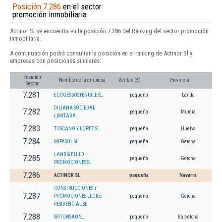
Posición 7.286
en el sector
promoción inmobiliaria
Actinor Sl se encuentra en la posición 7.286 del Ranking del sector promoción
inmobiliaria.
A continuación podrá consultar la posición en el ranking de Actinor Sl y
empresas con posiciones similares:
Posición
Nombre de la empresa
Ventas (€)
Provincia
Sector
7.281
ECOGES SOSTENIBLE SL.
pequeña
Lérida
DILIANA SOCIEDAD
7.282
pequeña
Murcia
LIMITADA.
7.283
TOSCANO Y LOPEZ SL
pequeña
Huelva
7.284
MIFASOL SL
pequeña
Gerona
LAND & BUILD
7.285
pequeña
Gerona
PROMOCIONES SL
7.286
ACTINOR SL
pequeña
Navarra
CONSTRUCCIONES Y
7.287
PROMOCIONES LLORET
pequeña
Gerona
RESIDENCIAL SL
7.288
SRITONSAO SL.
pequeña
Barcelona