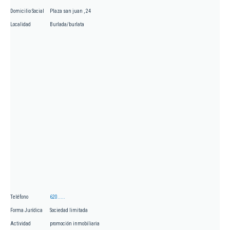
Domicilio Social
Plaza san juan , 24
Localidad
Burlada/burlata
Teléfono
620.....
Forma Jurídica
Sociedad limitada
Actividad
promoción inmobiliaria