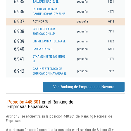
6.935
TALLERES IRADIEL SL
pequeña
9531
ESCUDERO ECHARRI
6.936
pequeña
4771
RAQUEL 000408107X SLNE
6.937
ACTINOR SL
pequeña
6812
GRUPO CELADOR
6.938
pequeña
7111
EDIFICACION SLP
6.939
LIMPIEZAS MAITELENA SL
pequeña
8122
6.940
LARRA-ETXE S.L.
pequeña
6831
ETXAMENDI TIEBAS HNOS
6.941
pequeña
1071
SL.
GABINETE TECNICO DE
6.942
pequeña
7112
EDIFICACION NAVARRA SL
Ver Ranking de Empresas de Navarra
Posición 448.301
en el Ranking de
Empresas Españolas
Actinor Sl se encuentra en la posición 448.301 del Ranking Nacional de
Empresas.
A continuación podrá consultar la posición en el ranking de Actinor Sl y