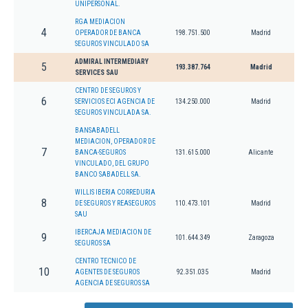
UNIPERSONAL.
RGA MEDIACION
4
OPERADOR DE BANCA
198.751.500
Madrid
SEGUROS VINCULADO SA
ADMIRAL INTERMEDIARY
5
193.387.764
Madrid
SERVICES SAU
CENTRO DE SEGUROS Y
6
SERVICIOS ECI AGENCIA DE
134.250.000
Madrid
SEGUROS VINCULADA SA.
BANSABADELL
MEDIACION, OPERADOR DE
7
BANCA-SEGUROS
131.615.000
Alicante
VINCULADO, DEL GRUPO
BANCO SABADELL SA.
WILLIS IBERIA CORREDURIA
8
DE SEGUROS Y REASEGUROS
110.473.101
Madrid
SAU
IBERCAJA MEDIACION DE
9
101.644.349
Zaragoza
SEGUROS SA
CENTRO TECNICO DE
10
AGENTES DE SEGUROS
92.351.035
Madrid
AGENCIA DE SEGUROS SA