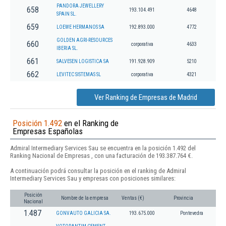
PANDORA JEWELLERY
658
193.104.491
4648
SPAIN SL.
659
LOEWE HERMANOS SA
192.893.000
4772
GOLDEN AGRI-RESOURCES
660
corporativa
4633
IBERIA SL.
661
SALVESEN LOGISTICA SA
191.928.909
5210
662
LEVITEC SISTEMAS SL
corporativa
4321
Ver Ranking de Empresas de Madrid
Posición 1.492
en el Ranking de
Empresas Españolas
Admiral Intermediary Services Sau se encuentra en la posición 1.492 del
Ranking Nacional de Empresas , con una facturación de 193.387.764 €.
A continuación podrá consultar la posición en el ranking de Admiral
Intermediary Services Sau y empresas con posiciones similares:
Posición
Nombre de la empresa
Ventas (€)
Provincia
Nacional
1.487
GONVAUTO GALICIA SA.
193.675.000
Pontevedra