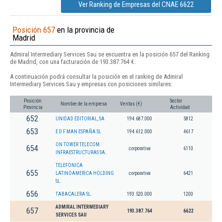
Ver Ranking de Empresas del CNAE 6622
Posición 657
en la provincia de
Madrid
Admiral Intermediary Services Sau se encuentra en la posición 657 del Ranking
de Madrid, con una facturación de 193.387.764 €.
A continuación podrá consultar la posición en el ranking de Admiral
Intermediary Services Sau y empresas con posiciones similares:
Posición
Sector
Nombre de la empresa
Ventas (€)
Provincia
Actividad
652
UNIDAD EDITORIAL, SA
194.687.000
5812
653
E D F MAN ESPAÑA SL
194.612.000
4617
ON TOWER TELECOM
654
corporativa
6110
INFRAESTRUCTURAS SA.
TELEFONICA
655
LATINOAMERICA HOLDING
corporativa
6421
SL.
656
TABACALERA SL.
193.520.000
1200
ADMIRAL INTERMEDIARY
657
193.387.764
6622
SERVICES SAU