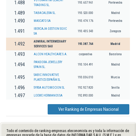
VOTORANTIM CEMENT
1.488
193.657.961
Pontevedra
TRADING SL.
1.489
TABACALERA SL.
193.520.000
Madrid
1.490
MASCATO SA
193.474.176
Pontevedra
IBERCAJA GESTION SGIIC
1.491
193.435.543
Zaragoza
SA
ADMIRAL INTERMEDIARY
1.492
193.387.764
Madrid
SERVICES SAU
1.493
ALCON HEALTHCARE S.A.
corporativa
Barcelona
PANDORA JEWELLERY
1.494
193.104.491
Madrid
SPAIN SL.
SABIC INNOVATIVE
1.495
193.036.010
Murcia
PLASTICS ESPAÑA SL
1.496
SYRSA AUTOMOCION SL
192.927.820
Sevilla
1.497
LOEWE HERMANOS SA
192.893.000
Madrid
Ver Ranking de Empresas Nacional
Todo el contenido de ranking-empresas.eleconomista.es y toda la información de
empresas procede de la base de datos de INFORMA D&B S.A.U. (S.M.E.) y es