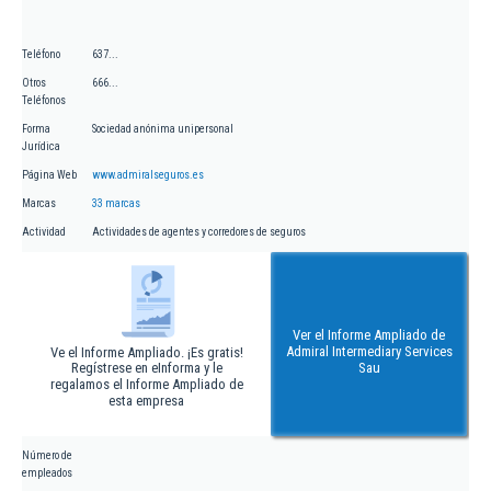
Teléfono
637...
Otros
666...
Teléfonos
Forma
Sociedad anónima unipersonal
Jurídica
Página Web
www.admiralseguros.es
Marcas
33 marcas
Actividad
Actividades de agentes y corredores de seguros
Ver el Informe Ampliado de
Admiral Intermediary Services
Ve el Informe Ampliado. ¡Es gratis!
Regístrese en eInforma y le
Sau
regalamos el Informe Ampliado de
esta empresa
Número de
empleados