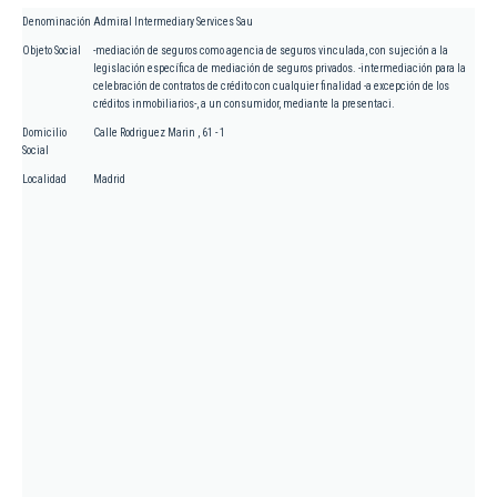
Denominación
Admiral Intermediary Services Sau
Objeto Social
-mediación de seguros como agencia de seguros vinculada, con sujeción a la
legislación específica de mediación de seguros privados. -intermediación para la
celebración de contratos de crédito con cualquier finalidad -a excepción de los
créditos inmobiliarios-, a un consumidor, mediante la presentaci.
Domicilio
Calle Rodriguez Marin , 61 - 1
Social
Localidad
Madrid