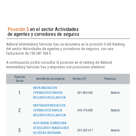
Posición 5
en el sector Actividades
de agentes y corredores de seguros
Admiral Intermediary Services Sau se encuentra en la posición 5 del Ranking
del sector Actividades de agentes y corredores de seguros, con una
facturación de 193.387.764 €.
A continuación podrá consultar la posición en el ranking de Admiral
Intermediary Services Sau y empresas con posiciones similares:
Posición
Nombre de la empresa
Ventas (€)
Provincia
Sector
BBVA MEDIACION
1
OPERADOR DE BANCA-
301.884.000
Madrid
SEGUROS VINCULADO SA
SANTANDER MEDIACION
2
OPERADOR DE BANCA
245.476.000
Madrid
SEGUROS VINCULADO SA
AON IBERIA CORREDURIA
DE SEGUROS Y REASEGUROS
3
205.529.017
Madrid
SOCIEDAD ANONIMA