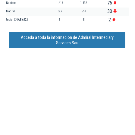
76
Nacional
1.416
1.492
30
Madrid
627
657
2
Sector CNAE 6622
3
5
Acceda a toda la información de Admiral Intermediary
Services Sau