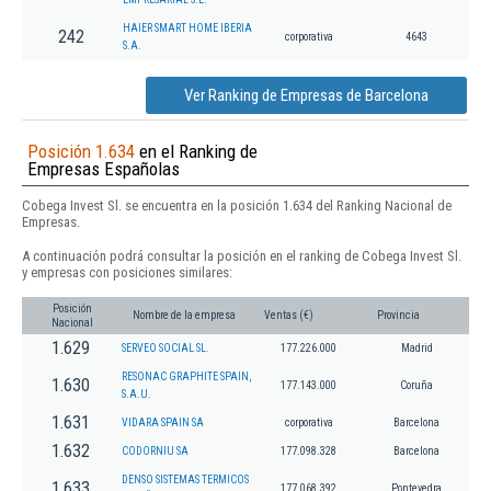
HAIER SMART HOME IBERIA
242
corporativa
4643
S.A.
Ver Ranking de Empresas de Barcelona
Posición 1.634
en el Ranking de
Empresas Españolas
Cobega Invest Sl. se encuentra en la posición 1.634 del Ranking Nacional de
Empresas.
A continuación podrá consultar la posición en el ranking de Cobega Invest Sl.
y empresas con posiciones similares:
Posición
Nombre de la empresa
Ventas (€)
Provincia
Nacional
1.629
SERVEO SOCIAL SL.
177.226.000
Madrid
RESONAC GRAPHITE SPAIN,
1.630
177.143.000
Coruña
S.A.U.
1.631
VIDARA SPAIN SA
corporativa
Barcelona
1.632
CODORNIU SA
177.098.328
Barcelona
DENSO SISTEMAS TERMICOS
1.633
177.068.392
Pontevedra