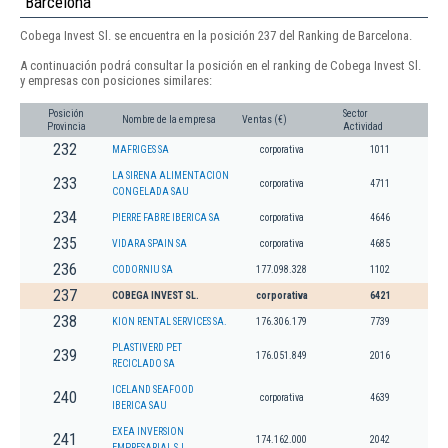
Barcelona
Cobega Invest Sl. se encuentra en la posición 237 del Ranking de Barcelona.
A continuación podrá consultar la posición en el ranking de Cobega Invest Sl.
y empresas con posiciones similares:
Posición
Sector
Nombre de la empresa
Ventas (€)
Provincia
Actividad
232
MAFRIGES SA
corporativa
1011
LA SIRENA ALIMENTACION
233
corporativa
4711
CONGELADA SAU
234
PIERRE FABRE IBERICA SA
corporativa
4646
235
VIDARA SPAIN SA
corporativa
4685
236
CODORNIU SA
177.098.328
1102
237
COBEGA INVEST SL.
corporativa
6421
238
KION RENTAL SERVICES SA.
176.306.179
7739
PLASTIVERD PET
239
176.051.849
2016
RECICLADO SA
ICELAND SEAFOOD
240
corporativa
4639
IBERICA SAU
EXEA INVERSION
241
174.162.000
2042
EMPRESARIAL S.L.