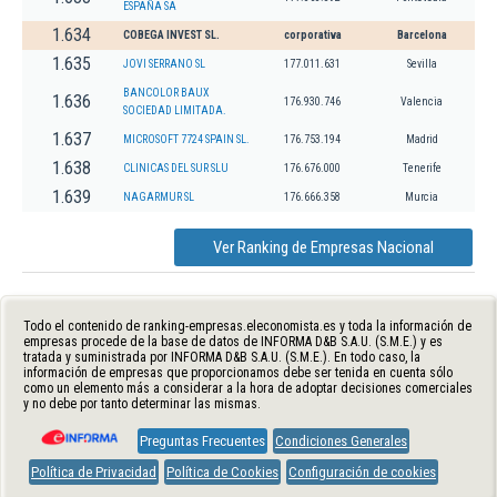
ESPAÑA SA
1.634
COBEGA INVEST SL.
corporativa
Barcelona
1.635
JOVI SERRANO SL
177.011.631
Sevilla
BANCOLOR BAUX
1.636
176.930.746
Valencia
SOCIEDAD LIMITADA.
1.637
MICROSOFT 7724 SPAIN SL.
176.753.194
Madrid
1.638
CLINICAS DEL SUR SLU
176.676.000
Tenerife
1.639
NAGARMUR SL
176.666.358
Murcia
Ver Ranking de Empresas Nacional
Todo el contenido de ranking-empresas.eleconomista.es y toda la información de
empresas procede de la base de datos de INFORMA D&B S.A.U. (S.M.E.) y es
tratada y suministrada por INFORMA D&B S.A.U. (S.M.E.). En todo caso, la
información de empresas que proporcionamos debe ser tenida en cuenta sólo
como un elemento más a considerar a la hora de adoptar decisiones comerciales
y no debe por tanto determinar las mismas.
Preguntas Frecuentes
Condiciones Generales
Política de Privacidad
Política de Cookies
Configuración de cookies