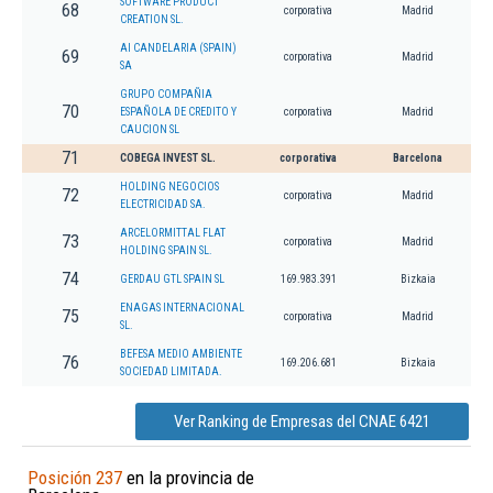
SOFTWARE PRODUCT
68
corporativa
Madrid
CREATION SL.
AI CANDELARIA (SPAIN)
69
corporativa
Madrid
SA
GRUPO COMPAÑIA
70
ESPAÑOLA DE CREDITO Y
corporativa
Madrid
CAUCION SL
71
COBEGA INVEST SL.
corporativa
Barcelona
HOLDING NEGOCIOS
72
corporativa
Madrid
ELECTRICIDAD SA.
ARCELORMITTAL FLAT
73
corporativa
Madrid
HOLDING SPAIN SL.
74
GERDAU GTL SPAIN SL
169.983.391
Bizkaia
ENAGAS INTERNACIONAL
75
corporativa
Madrid
SL.
BEFESA MEDIO AMBIENTE
76
169.206.681
Bizkaia
SOCIEDAD LIMITADA.
Ver Ranking de Empresas del CNAE 6421
Posición 237
en la provincia de