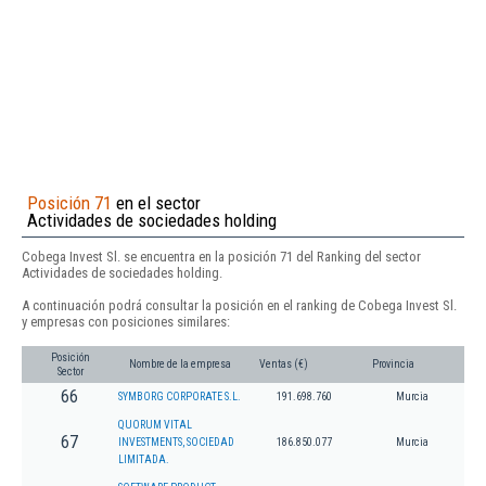
Posición 71
en el sector
Actividades de sociedades holding
Cobega Invest Sl. se encuentra en la posición 71 del Ranking del sector
Actividades de sociedades holding.
A continuación podrá consultar la posición en el ranking de Cobega Invest Sl.
y empresas con posiciones similares:
Posición
Nombre de la empresa
Ventas (€)
Provincia
Sector
66
SYMBORG CORPORATE S.L.
191.698.760
Murcia
QUORUM VITAL
67
INVESTMENTS, SOCIEDAD
186.850.077
Murcia
LIMITADA.