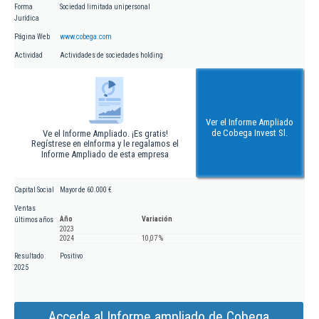
Forma
Sociedad limitada unipersonal
Jurídica
Página Web
www.cobega.com
Actividad
Actividades de sociedades holding
Ver el Informe Ampliado
de Cobega Invest Sl.
Ve el Informe Ampliado. ¡Es gratis!
Regístrese en eInforma y le regalamos el
Informe Ampliado de esta empresa
Capital Social
Mayor de 60.000 €
Ventas
Año
Variación
últimos años
2023
2024
10,07 %
Resultado
Positivo
2025
Accede al Informe ampliado de Cobega