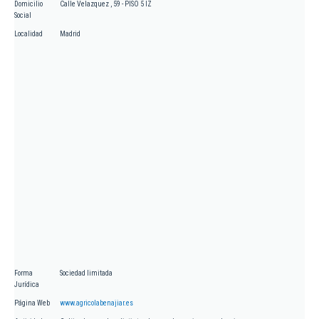
Domicilio
Calle Velazquez , 59 - PISO 5 IZ
Social
Localidad
Madrid
Forma
Sociedad limitada
Jurídica
Página Web
www.agricolabenajiar.es