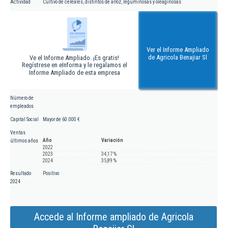
Actividad
Cultivo de cereales, distintos de arroz, leguminosas y oleaginosas
Ver el Informe Ampliado
de Agricola Benajiar Sl
Ve el Informe Ampliado. ¡Es gratis!
Regístrese en eInforma y le regalamos el
Informe Ampliado de esta empresa
Número de
empleados
Capital Social
Mayor de 60.000 €
Ventas
Año
Variación
últimos años
2022
2023
34,17 %
2024
35,89 %
Resultado
Positivo
2024
Accede al Informe ampliado de Agricola