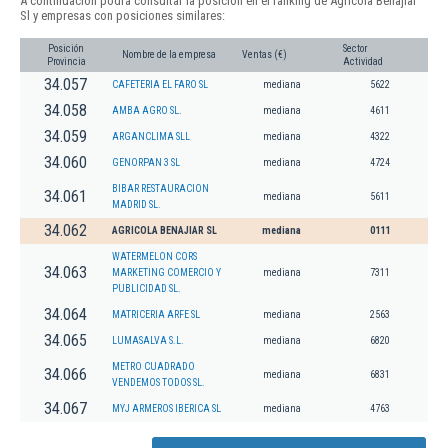
A continuación podrá consultar la posición en el ranking de Agricola Benajiar
Sl y empresas con posiciones similares:
Posición
Sector
Nombre de la empresa
Ventas (€)
Provincia
Actividad
34.057
CAFETERIA EL FARO SL
mediana
5622
34.058
AMBA AGRO SL.
mediana
4611
34.059
ARGANCLIMA SLL
mediana
4322
34.060
GENORPAN 3 SL
mediana
4724
BIBAR RESTAURACION
34.061
mediana
5611
MADRID SL.
34.062
AGRICOLA BENAJIAR SL
mediana
0111
WATERMELON CORS
34.063
MARKETING COMERCIO Y
mediana
7311
PUBLICIDAD SL.
34.064
MATRICERIA ARFE SL
mediana
2563
34.065
LUMASALVA S.L.
mediana
6820
METRO CUADRADO
34.066
mediana
6831
VENDEMOS TODOS SL.
34.067
MYJ ARMEROS IBERICA SL
mediana
4763