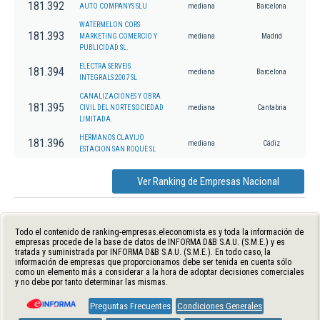
181.392
AUTO COMPANYS SLU
mediana
Barcelona
WATERMELON CORS
181.393
MARKETING COMERCIO Y
mediana
Madrid
PUBLICIDAD SL.
ELECTRA SERVEIS
181.394
mediana
Barcelona
INTEGRALS 2007 SL
CANALIZACIONES Y OBRA
181.395
CIVIL DEL NORTE SOCIEDAD
mediana
Cantabria
LIMITADA.
HERMANOS CLAVIJO
181.396
mediana
Cádiz
ESTACION SAN ROQUE SL
Ver Ranking de Empresas Nacional
Todo el contenido de ranking-empresas.eleconomista.es y toda la información de
empresas procede de la base de datos de INFORMA D&B S.A.U. (S.M.E.) y es
tratada y suministrada por INFORMA D&B S.A.U. (S.M.E.). En todo caso, la
información de empresas que proporcionamos debe ser tenida en cuenta sólo
como un elemento más a considerar a la hora de adoptar decisiones comerciales
y no debe por tanto determinar las mismas.
Preguntas Frecuentes
Condiciones Generales