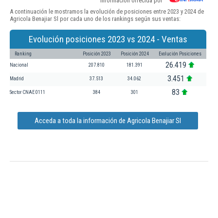
Información ofrecida por
A continuación le mostramos la evolución de posiciones entre 2023 y 2024 de
Agricola Benajiar Sl por cada uno de los rankings según sus ventas:
Evolución posiciones 2023 vs 2024 - Ventas
Ranking
Posición 2023
Posición 2024
Evolución Posiciones
26.419
Nacional
207.810
181.391
3.451
Madrid
37.513
34.062
83
Sector CNAE 0111
384
301
Acceda a toda la información de Agricola Benajiar Sl