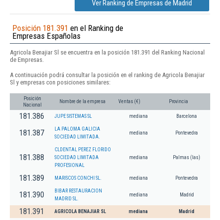
Ver Ranking de Empresas de Madrid
Posición 181.391
en el Ranking de
Empresas Españolas
Agricola Benajiar Sl se encuentra en la posición 181.391 del Ranking Nacional
de Empresas.
A continuación podrá consultar la posición en el ranking de Agricola Benajiar
Sl y empresas con posiciones similares:
Posición
Nombre de la empresa
Ventas (€)
Provincia
Nacional
181.386
JUPE SISTEMAS SL
mediana
Barcelona
LA PALOMA GALICIA
181.387
mediana
Pontevedra
SOCIEDAD LIMITADA.
CLDENTAL PEREZ FLORIDO
181.388
SOCIEDAD LIMITADA
mediana
Palmas (las)
PROFESIONAL
181.389
MARISCOS CONCHI SL.
mediana
Pontevedra
BIBAR RESTAURACION
181.390
mediana
Madrid
MADRID SL.
181.391
AGRICOLA BENAJIAR SL
mediana
Madrid