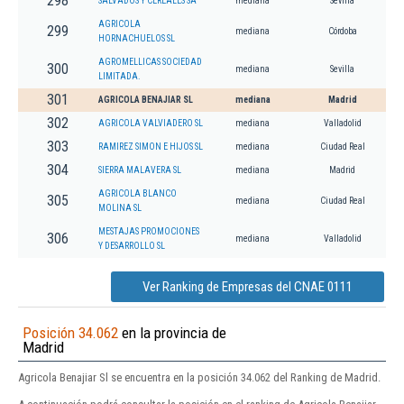
298
SALVADOS Y CEREALES SA
mediana
Sevilla
AGRICOLA
299
mediana
Córdoba
HORNACHUELOS SL
AGROMELLICAS SOCIEDAD
300
mediana
Sevilla
LIMITADA.
301
AGRICOLA BENAJIAR SL
mediana
Madrid
302
AGRICOLA VALVIADERO SL
mediana
Valladolid
303
RAMIREZ SIMON E HIJOS SL
mediana
Ciudad Real
304
SIERRA MALAVERA SL
mediana
Madrid
AGRICOLA BLANCO
305
mediana
Ciudad Real
MOLINA SL
MESTAJAS PROMOCIONES
306
mediana
Valladolid
Y DESARROLLO SL
Ver Ranking de Empresas del CNAE 0111
Posición 34.062
en la provincia de
Madrid
Agricola Benajiar Sl se encuentra en la posición 34.062 del Ranking de Madrid.