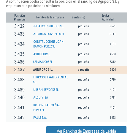
A continuación podrá consultar la posición en el ranking de Agriporc S.l. y
empresas con posiciones similares:
Posición
Sector
Nombre de la empresa
Ventas (€)
Provincia
Actividad
3.432
JFHAIRCONSULTING SL.
pequeña
9621
3.433
AGROBOVI CASTELLO SL.
pequeña
0111
CONSTRUCCIONS JOAN
3.434
pequeña
4101
RAMON PEREZ SL
3.435
AVIBECOR SL
pequeña
4683
3.436
SERMAI 2003 SL
pequeña
3312
3.437
AGRIPORC S.L.
pequeña
0124
HIDRASOL TRAILER RENTAL
3.438
pequeña
7739
SL.
3.439
URBAN REWORKS SL.
pequeña
4101
3.440
ALQUIVI SA
pequeña
7711
DC-CONTRAC CAÑAS
3.441
pequeña
4101
ESPAX SL.
3.442
PALLE S.A.
pequeña
1623
Ver Ranking de Empresas de Lérida