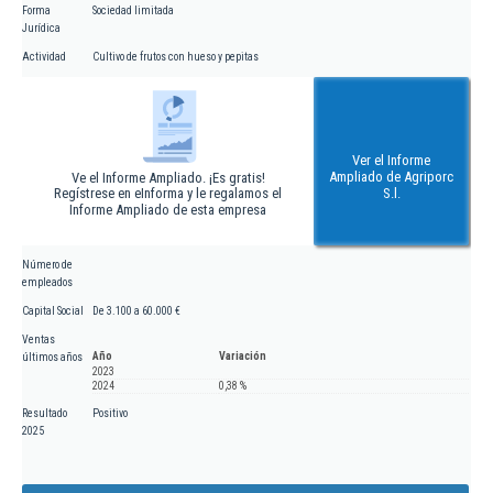
Forma
Sociedad limitada
Jurídica
Actividad
Cultivo de frutos con hueso y pepitas
Ver el Informe
Ampliado de Agriporc
Ve el Informe Ampliado. ¡Es gratis!
Regístrese en eInforma y le regalamos el
S.l.
Informe Ampliado de esta empresa
Número de
empleados
Capital Social
De 3.100 a 60.000 €
Ventas
Año
Variación
últimos años
2023
2024
0,38 %
Resultado
Positivo
2025