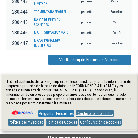
280.443
pequeña
Castellon
LIMITADA
280.444
TRAMUNTANA SPORT SL
pequeña
Barcelona
BARRA DE PINTXOS
280.445
pequeña
Madrid
3CANTOS SL.
280.446
MEJILLONERAS EVAMA, SL.
pequeña
Coruña
MATAS FERNANDEZ
280.447
pequeña
Barcelona
INMUEBLES SL
Ver Ranking de Empresas Nacional
Todo el contenido de ranking-empresas.eleconomista.es y toda la información de
empresas procede de la base de datos de INFORMA D&B S.A.U. (S.M.E.) y es
tratada y suministrada por INFORMA D&B S.A.U. (S.M.E.). En todo caso, la
información de empresas que proporcionamos debe ser tenida en cuenta sólo
como un elemento más a considerar a la hora de adoptar decisiones comerciales
y no debe por tanto determinar las mismas.
Preguntas Frecuentes
Condiciones Generales
Política de Privacidad
Política de Cookies
Configuración de cookies