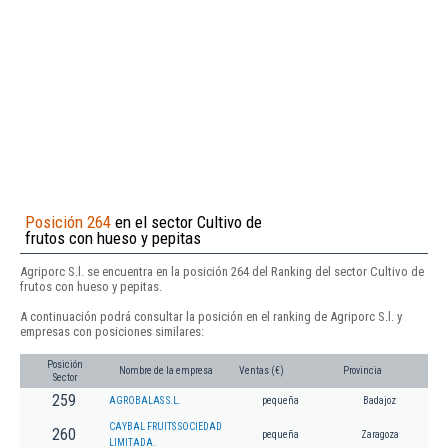
Posición 264
en el sector Cultivo de
frutos con hueso y pepitas
Agriporc S.l. se encuentra en la posición 264 del Ranking del sector Cultivo de
frutos con hueso y pepitas.
A continuación podrá consultar la posición en el ranking de Agriporc S.l. y
empresas con posiciones similares:
Posición
Nombre de la empresa
Ventas (€)
Provincia
Sector
259
AGROBALAS S.L.
pequeña
Badajoz
CAYBAL FRUITS SOCIEDAD
260
pequeña
Zaragoza
LIMITADA.