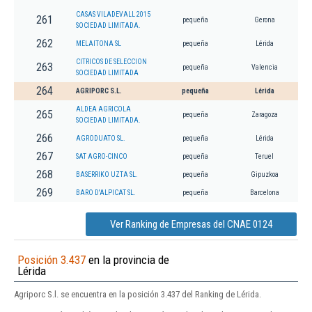
CASAS VILADEVALL 2015
261
pequeña
Gerona
SOCIEDAD LIMITADA.
262
MELAITONA SL
pequeña
Lérida
CITRICOS DE SELECCION
263
pequeña
Valencia
SOCIEDAD LIMITADA
264
AGRIPORC S.L.
pequeña
Lérida
ALDEA AGRICOLA
265
pequeña
Zaragoza
SOCIEDAD LIMITADA.
266
AGRODUATO SL.
pequeña
Lérida
267
SAT AGRO-CINCO
pequeña
Teruel
268
BASERRIKO UZTA SL.
pequeña
Gipuzkoa
269
BARO D'ALPICAT SL.
pequeña
Barcelona
Ver Ranking de Empresas del CNAE 0124
Posición 3.437
en la provincia de
Lérida
Agriporc S.l. se encuentra en la posición 3.437 del Ranking de Lérida.