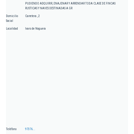
PUDIENDO ADQUIRIR, ENAJENAR Y ARRENDAR TODA CLASE DE FINCAS
RUSTICAS Y NAVES DESTINADAS A GR
Domicilio
Carretera , 2
Social
Localidad
Ivars de Noguera
Teléfono
97376...