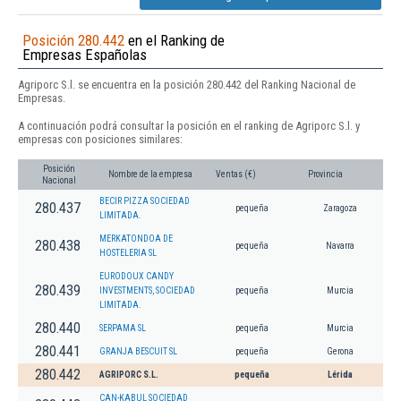
Posición 280.442
en el Ranking de
Empresas Españolas
Agriporc S.l. se encuentra en la posición 280.442 del Ranking Nacional de
Empresas.
A continuación podrá consultar la posición en el ranking de Agriporc S.l. y
empresas con posiciones similares:
Posición
Nombre de la empresa
Ventas (€)
Provincia
Nacional
BECIR PIZZA SOCIEDAD
280.437
pequeña
Zaragoza
LIMITADA.
MERKATONDOA DE
280.438
pequeña
Navarra
HOSTELERIA SL
EURODOUX CANDY
280.439
INVESTMENTS, SOCIEDAD
pequeña
Murcia
LIMITADA.
280.440
SERPAMA SL
pequeña
Murcia
280.441
GRANJA BESCUIT SL
pequeña
Gerona
280.442
AGRIPORC S.L.
pequeña
Lérida
CAN-KABUL SOCIEDAD