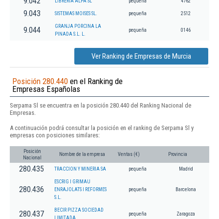
9.042
LIBRERIA ALPA SL
pequeña
4762
9.043
SISTEMAS MOISES SL.
pequeña
2512
GRANJA PORCINA LA
9.044
pequeña
0146
PINADA S.L. L.
Ver Ranking de Empresas de Murcia
Posición 280.440
en el Ranking de
Empresas Españolas
Serpama Sl se encuentra en la posición 280.440 del Ranking Nacional de
Empresas.
A continuación podrá consultar la posición en el ranking de Serpama Sl y
empresas con posiciones similares:
Posición
Nombre de la empresa
Ventas (€)
Provincia
Nacional
280.435
TRACCION Y MINERIA SA
pequeña
Madrid
ESCRIG I GRIMAU
280.436
ENRAJOLATS I REFORMES
pequeña
Barcelona
S.L.
BECIR PIZZA SOCIEDAD
280.437
pequeña
Zaragoza
LIMITADA.