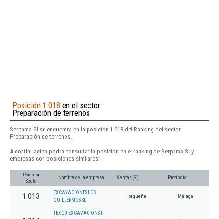
Posición 1.018
en el sector
Preparación de terrenos
Serpama Sl se encuentra en la posición 1.018 del Ranking del sector
Preparación de terrenos.
A continuación podrá consultar la posición en el ranking de Serpama Sl y
empresas con posiciones similares:
Posición
Nombre de la empresa
Ventas (€)
Provincia
Sector
EXCAVACIONES LOS
1.013
pequeña
Málaga
GUILLERMOS SL
TEXCO EXCAVACIONS I