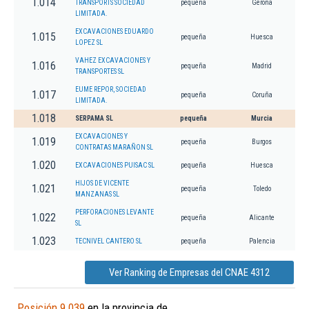
1.014
TRANSPORTS SOCIEDAD
pequeña
Gerona
LIMITADA.
EXCAVACIONES EDUARDO
1.015
pequeña
Huesca
LOPEZ SL
VAHEZ EXCAVACIONES Y
1.016
pequeña
Madrid
TRANSPORTES SL
EUME REPOR, SOCIEDAD
1.017
pequeña
Coruña
LIMITADA.
1.018
SERPAMA SL
pequeña
Murcia
EXCAVACIONES Y
1.019
pequeña
Burgos
CONTRATAS MARAÑON SL
1.020
EXCAVACIONES PUISAC SL
pequeña
Huesca
HIJOS DE VICENTE
1.021
pequeña
Toledo
MANZANAS SL
PERFORACIONES LEVANTE
1.022
pequeña
Alicante
SL
1.023
TECNIVEL CANTERO SL
pequeña
Palencia
Ver Ranking de Empresas del CNAE 4312
Posición 9.039
en la provincia de