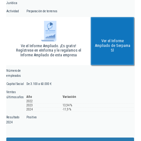
Jurídica
Actividad
Preparación de terrenos
Ver el Informe
Ampliado de Serpama
Ve el Informe Ampliado. ¡Es gratis!
Regístrese en eInforma y le regalamos el
Sl
Informe Ampliado de esta empresa
Número de
empleados
Capital Social
De 3.100 a 60.000 €
Ventas
Año
Variación
últimos años
2022
2023
13,94 %
2024
-11,9 %
Resultado
Positivo
2024