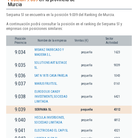
Murcia
Serpama Sl se encuentra en la posición 9.039 del Ranking de Murcia.
A continuación podrá consultar la posición en el ranking de Serpama Sl y
empresas con posiciones similares:
Posición
Sector
Nombre de la empresa
Ventas (€)
Provincia
Actividad
MISANZ FABRICADO Y
9.034
pequeña
1623
MADERA S.L.
SOLUTIONS ART & STAGE
9.035
pequeña
9039
SL.
9.036
SAT N 1870 CASA PAREJA
pequeña
1043
9.037
MARUS FRUITS SL.
pequeña
0161
EURODOUX CANDY
9.038
INVESTMENTS, SOCIEDAD
pequeña
6421
LIMITADA.
9.039
SERPAMA SL
pequeña
4312
HECULA INVERSIONES,
9.040
pequeña
6812
SOCIEDAD LIMITADA.
9.041
ELECTRICIDAD EL CAPI SL
pequeña
4321