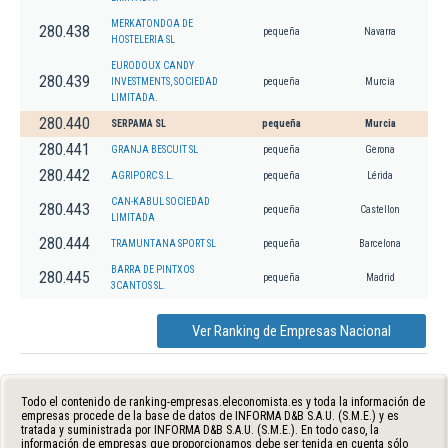
MERKATONDOA DE
280.438
pequeña
Navarra
HOSTELERIA SL
EURODOUX CANDY
280.439
INVESTMENTS, SOCIEDAD
pequeña
Murcia
LIMITADA.
280.440
SERPAMA SL
pequeña
Murcia
280.441
GRANJA BESCUIT SL
pequeña
Gerona
280.442
AGRIPORC S.L.
pequeña
Lérida
CAN-KABUL SOCIEDAD
280.443
pequeña
Castellon
LIMITADA
280.444
TRAMUNTANA SPORT SL
pequeña
Barcelona
BARRA DE PINTXOS
280.445
pequeña
Madrid
3CANTOS SL.
Ver Ranking de Empresas Nacional
Todo el contenido de ranking-empresas.eleconomista.es y toda la información de
empresas procede de la base de datos de INFORMA D&B S.A.U. (S.M.E.) y es
tratada y suministrada por INFORMA D&B S.A.U. (S.M.E.). En todo caso, la
información de empresas que proporcionamos debe ser tenida en cuenta sólo