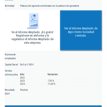
Actividad
Producción agrícola combinada con la producción ganadera
Ver el Informe Ampliado de
Agro Homs Sociedad
Ve el Informe Ampliado. ¡Es gratis!
Regístrese en eInforma y le
Limitada.
regalamos el Informe Ampliado de
esta empresa
Número de
empleados
Capital Social
De 0 a 3.100 €
Ventas
Año
Variación
últimos años
2022
2023
-7,93 %
2024
-11,84 %
Resultado
Positivo
2024