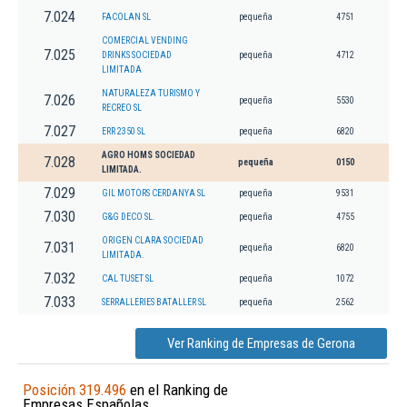
7.024
FACOLAN SL
pequeña
4751
COMERCIAL VENDING
7.025
DRINKS SOCIEDAD
pequeña
4712
LIMITADA
NATURALEZA TURISMO Y
7.026
pequeña
5530
RECREO SL
7.027
ERR 2350 SL
pequeña
6820
AGRO HOMS SOCIEDAD
7.028
pequeña
0150
LIMITADA.
7.029
GIL MOTORS CERDANYA SL
pequeña
9531
7.030
G&G DECO SL.
pequeña
4755
ORIGEN CLARA SOCIEDAD
7.031
pequeña
6820
LIMITADA.
7.032
CAL TUSET SL
pequeña
1072
7.033
SERRALLERIES BATALLER SL
pequeña
2562
Ver Ranking de Empresas de Gerona
Posición 319.496
en el Ranking de
Empresas Españolas