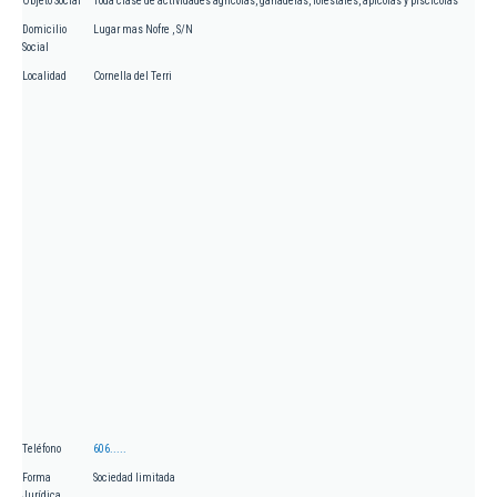
Objeto Social
Toda clase de actividades agrícolas, ganaderas, forestales, apícolas y piscícolas
Domicilio
Lugar mas Nofre , S/N
Social
Localidad
Cornella del Terri
Teléfono
606.....
Forma
Sociedad limitada
Jurídica