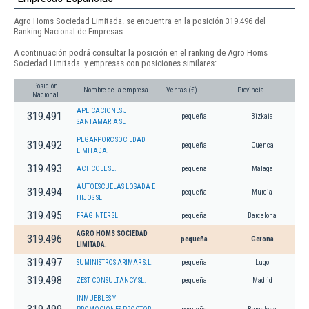
Agro Homs Sociedad Limitada. se encuentra en la posición 319.496 del
Ranking Nacional de Empresas.
A continuación podrá consultar la posición en el ranking de Agro Homs
Sociedad Limitada. y empresas con posiciones similares:
Posición
Nombre de la empresa
Ventas (€)
Provincia
Nacional
APLICACIONES J
319.491
pequeña
Bizkaia
SANTAMARIA SL
PEGARPORC SOCIEDAD
319.492
pequeña
Cuenca
LIMITADA.
319.493
ACTICOLE SL.
pequeña
Málaga
AUTOESCUELAS LOSADA E
319.494
pequeña
Murcia
HIJOS SL
319.495
FRAGINTER SL
pequeña
Barcelona
AGRO HOMS SOCIEDAD
319.496
pequeña
Gerona
LIMITADA.
319.497
SUMINISTROS ARIMAR S.L.
pequeña
Lugo
319.498
ZEST CONSULTANCY SL.
pequeña
Madrid
INMUEBLES Y