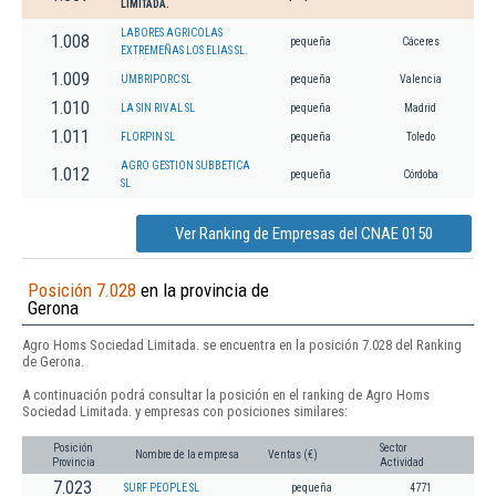
LIMITADA.
LABORES AGRICOLAS
1.008
pequeña
Cáceres
EXTREMEÑAS LOS ELIAS SL.
1.009
UMBRIPORC SL
pequeña
Valencia
1.010
LA SIN RIVAL SL
pequeña
Madrid
1.011
FLORPIN SL
pequeña
Toledo
AGRO GESTION SUBBETICA
1.012
pequeña
Córdoba
SL
Ver Ranking de Empresas del CNAE 0150
Posición 7.028
en la provincia de
Gerona
Agro Homs Sociedad Limitada. se encuentra en la posición 7.028 del Ranking
de Gerona.
A continuación podrá consultar la posición en el ranking de Agro Homs
Sociedad Limitada. y empresas con posiciones similares:
Posición
Sector
Nombre de la empresa
Ventas (€)
Provincia
Actividad
7.023
SURF PEOPLE SL
pequeña
4771