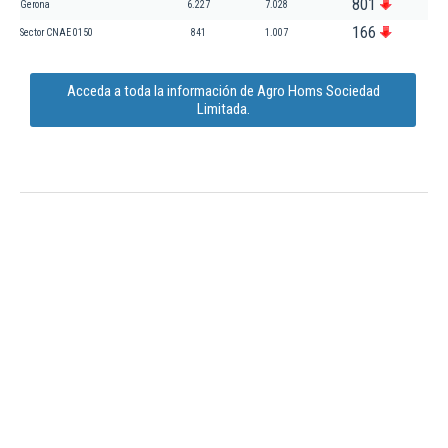
801
Gerona
6.227
7.028
166
Sector CNAE 0150
841
1.007
Acceda a toda la información de Agro Homs Sociedad
Limitada.