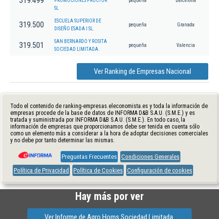
319.499
PROMOCIONES PROCTOR
pequeña
Barcelona
SL
ESCUELA SUPERIOR DE
319.500
pequeña
Granada
DISEÑO ESADA I SL.
SAN BERNARDO Y ROSITA
319.501
pequeña
Valencia
SOCIEDAD LIMITADA.
Ver Ranking de Empresas Nacional
Todo el contenido de ranking-empresas.eleconomista.es y toda la información de
empresas procede de la base de datos de INFORMA D&B S.A.U. (S.M.E.) y es
tratada y suministrada por INFORMA D&B S.A.U. (S.M.E.). En todo caso, la
información de empresas que proporcionamos debe ser tenida en cuenta sólo
como un elemento más a considerar a la hora de adoptar decisiones comerciales
y no debe por tanto determinar las mismas.
Preguntas Frecuentes
Condiciones Generales
Política de Privacidad
Política de Cookies
Configuración de cookies
Hay más por ver
Ver Informe de Agro Homs Sociedad Limitada.