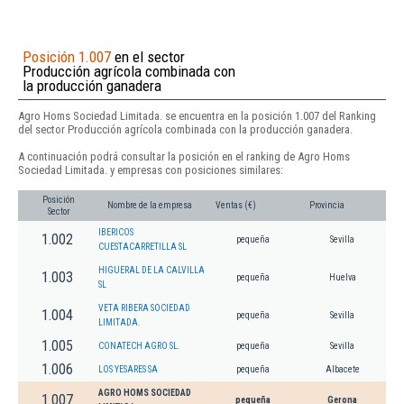
Posición 1.007
en el sector
Producción agrícola combinada con
la producción ganadera
Agro Homs Sociedad Limitada. se encuentra en la posición 1.007 del Ranking
del sector Producción agrícola combinada con la producción ganadera.
A continuación podrá consultar la posición en el ranking de Agro Homs
Sociedad Limitada. y empresas con posiciones similares:
Posición
Nombre de la empresa
Ventas (€)
Provincia
Sector
IBERICOS
1.002
pequeña
Sevilla
CUESTACARRETILLA SL
HIGUERAL DE LA CALVILLA
1.003
pequeña
Huelva
SL
VETA RIBERA SOCIEDAD
1.004
pequeña
Sevilla
LIMITADA.
1.005
CONATECH AGRO SL.
pequeña
Sevilla
1.006
LOS YESARES SA
pequeña
Albacete
AGRO HOMS SOCIEDAD
1.007
pequeña
Gerona