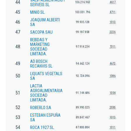
VALVI ALIMENTACIO I
44
106.216.963
4617
SERVEIS SL
45
MINIO SL.
103.031.796
4711
JOAQUIM ALBERTI
46
99.935.128
1013
SA
47
SACOPA SAU
99.187.858
2226
BEBIDAS Y
MARKETING
48
97.914.234
7311
SOCIEDAD
LIMITADA.
AD BOSCH
49
94.662.124
4672
RECANVIS SL
LIQUATS VEGETALS
50
92.724.396
1086
SA
LACTIA
AGROALIMENTARIA
51
91.144.686
1054
SOCIEDAD
LIMITADA.
52
ROBERLO SA
89.990.025
2030
ESTEBAN ESPUÑA
53
89.847.467
1013
SA
54
ROCA 1927 SL.
87.800.884
1011