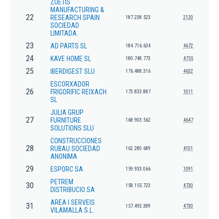
ZOETIS
MANUFACTURING &
22
RESEARCH SPAIN
187.238.523
2120
SOCIEDAD
LIMITADA.
23
AD PARTS SL
184.716.634
4672
24
KAVE HOME SL
180.748.773
4755
25
IBERDIGEST SLU
176.488.316
4632
ESCORXADOR
26
FRIGORIFIC REIXACH
173.833.887
1011
SL
JULIA GRUP
27
FURNITURE
168.903.562
4647
SOLUTIONS SLU
CONSTRUCCIONES
28
RUBAU SOCIEDAD
162.280.689
4101
ANONIMA
29
ESPORC SA
159.933.066
1091
PETREM
30
158.155.723
4730
DISTRIBUCIO SA
AREA I SERVEIS
31
157.493.389
4730
VILAMALLA S.L.