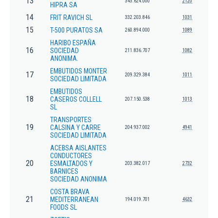
13
343.624.000
2120
HIPRA SA
14
FRIT RAVICH SL
332.203.846
1031
15
T-500 PURATOS SA
260.894.000
1089
HARIBO ESPAÑA
16
SOCIEDAD
211.836.707
1082
ANONIMA.
EMBUTIDOS MONTER
17
209.329.384
1011
SOCIEDAD LIMITADA
EMBUTIDOS
18
CASEROS COLLELL
207.150.538
1013
SL
TRANSPORTES
19
CALSINA Y CARRE
204.937.002
4941
SOCIEDAD LIMITADA
ACEBSA AISLANTES
CONDUCTORES
20
ESMALTADOS Y
203.382.017
2732
BARNICES
SOCIEDAD ANONIMA
COSTA BRAVA
21
MEDITERRANEAN
194.019.701
4632
FOODS SL