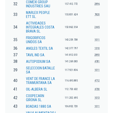
COMEXI GROUP
32
157.412.772
2896
INDUSTRIES SAU
MARLEX PEOPLE
33
155.831.624
7820
ETT SL.
ACTIVIDADES
34
INTEGRALES COSTA
153.862.354
2445
BRAVA SL.
FRIGORIFICOS
35
143.259.708
1011
UNIDOS SA
36
ANGLES TEXTIL SA
142.377.797
1310
37
TAVIL IND SA.
141.812.051
2893
38
AUTOPODIUM SA
141.269.083
4781
SELECCION BATALLE
39
117.921.836
1011
SA
VENT DE FRANCE LA
40
116.695.885
4712
TRAMUNTANA SA
41
OIL-ALBERA SL
112.753.632
4730
COOPECARN
42
111.202.695
1013
GIRONA SL.
43
BOADAS 1880 SA
106.852.720
1011