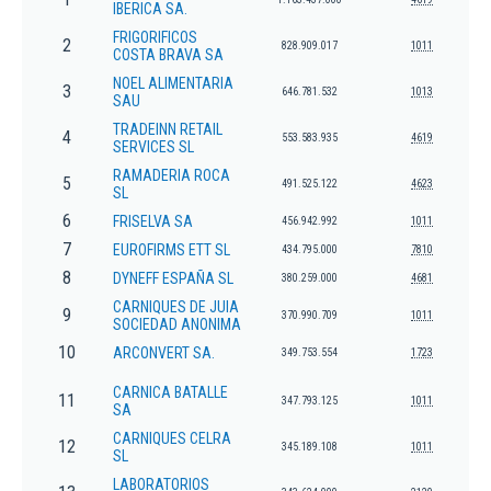
IBERICA SA.
FRIGORIFICOS
2
828.909.017
1011
COSTA BRAVA SA
NOEL ALIMENTARIA
3
646.781.532
1013
SAU
TRADEINN RETAIL
4
553.583.935
4619
SERVICES SL
RAMADERIA ROCA
5
491.525.122
4623
SL
6
FRISELVA SA
456.942.992
1011
7
EUROFIRMS ETT SL
434.795.000
7810
8
DYNEFF ESPAÑA SL
380.259.000
4681
CARNIQUES DE JUIA
9
370.990.709
1011
SOCIEDAD ANONIMA
10
ARCONVERT SA.
349.753.554
1723
CARNICA BATALLE
11
347.793.125
1011
SA
CARNIQUES CELRA
12
345.189.108
1011
SL
LABORATORIOS