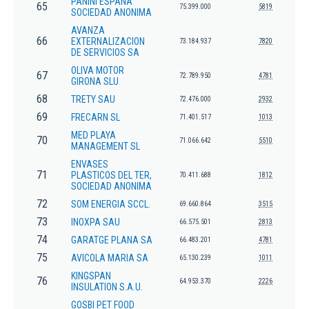
PANINI ESPAÑA
65
75.399.000
5819
SOCIEDAD ANONIMA
AVANZA
66
EXTERNALIZACION
73.184.937
7820
DE SERVICIOS SA
OLIVA MOTOR
67
72.789.950
4781
GIRONA SLU
68
TRETY SAU
72.476.000
2932
69
FRECARN SL
71.401.517
1013
MED PLAYA
70
71.066.642
5510
MANAGEMENT SL
ENVASES
71
PLASTICOS DEL TER,
70.411.688
1812
SOCIEDAD ANONIMA
72
SOM ENERGIA SCCL.
69.660.864
3515
73
INOXPA SAU
66.575.501
2813
74
GARATGE PLANA SA
66.483.201
4781
75
AVICOLA MARIA SA
65.130.239
1011
KINGSPAN
76
64.953.370
2226
INSULATION S.A.U.
GOSBI PET FOOD