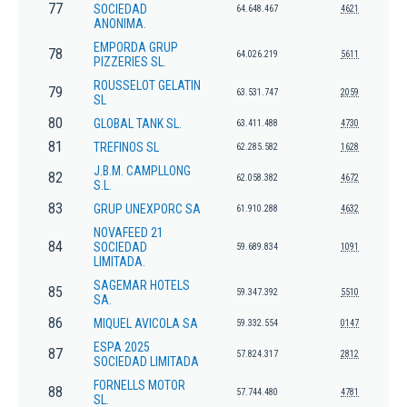
77
SOCIEDAD
64.648.467
4621
ANONIMA.
EMPORDA GRUP
78
64.026.219
5611
PIZZERIES SL.
ROUSSELOT GELATIN
79
63.531.747
2059
SL
80
GLOBAL TANK SL.
63.411.488
4730
81
TREFINOS SL
62.285.582
1628
J.B.M. CAMPLLONG
82
62.058.382
4672
S.L.
83
GRUP UNEXPORC SA
61.910.288
4632
NOVAFEED 21
84
SOCIEDAD
59.689.834
1091
LIMITADA.
SAGEMAR HOTELS
85
59.347.392
5510
SA.
86
MIQUEL AVICOLA SA
59.332.554
0147
ESPA 2025
87
57.824.317
2812
SOCIEDAD LIMITADA
FORNELLS MOTOR
88
57.744.480
4781
SL.