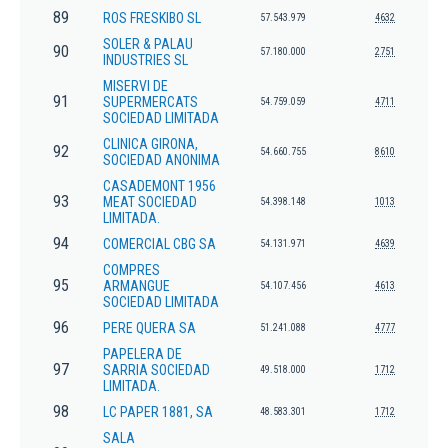
89
ROS FRESKIBO SL
57.543.979
4632
SOLER & PALAU
90
57.180.000
2751
INDUSTRIES SL
MISERVI DE
91
SUPERMERCATS
54.759.059
4711
SOCIEDAD LIMITADA
CLINICA GIRONA,
92
54.660.755
8610
SOCIEDAD ANONIMA
CASADEMONT 1956
93
MEAT SOCIEDAD
54.398.148
1013
LIMITADA.
94
COMERCIAL CBG SA
54.131.971
4639
COMPRES
95
ARMANGUE
54.107.456
4613
SOCIEDAD LIMITADA
96
PERE QUERA SA
51.241.088
4777
PAPELERA DE
97
SARRIA SOCIEDAD
49.518.000
1712
LIMITADA.
98
LC PAPER 1881, SA
48.583.301
1712
SALA