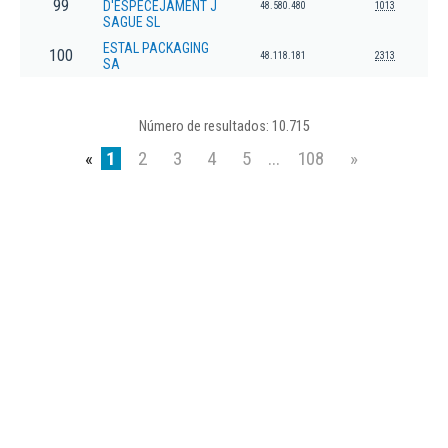
99
D'ESPECEJAMENT J
48.580.480
1013
SAGUE SL
ESTAL PACKAGING
100
48.118.181
2313
SA
Número de resultados: 10.715
«
1
2
3
4
5
...
108
»