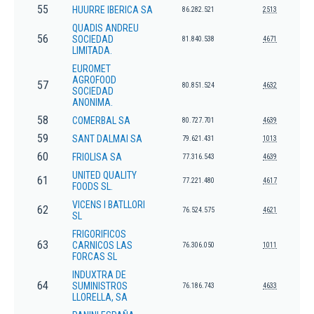
55
HUURRE IBERICA SA
86.282.521
2513
QUADIS ANDREU
56
SOCIEDAD
81.840.538
4671
LIMITADA.
EUROMET
AGROFOOD
57
80.851.524
4632
SOCIEDAD
ANONIMA.
58
COMERBAL SA
80.727.701
4639
59
SANT DALMAI SA
79.621.431
1013
60
FRIOLISA SA
77.316.543
4639
UNITED QUALITY
61
77.221.480
4617
FOODS SL.
VICENS I BATLLORI
62
76.524.575
4621
SL
FRIGORIFICOS
63
CARNICOS LAS
76.306.050
1011
FORCAS SL
INDUXTRA DE
64
SUMINISTROS
76.186.743
4633
LLORELLA, SA