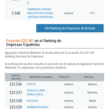
SL
GARMENDIA CORDERO
5.548
ARQUITECTOS SOCIEDAD
mediana
7111
LIMITADA PROFESIONAL.
Ver Ranking de Empresas de Bizkaia
Posición 223.541
en el Ranking de
Empresas Españolas
Aguiplast Substrat Milenium Sl se encuentra en la posición 223.541 del
Ranking Nacional de Empresas.
A continuación podrá consultar la posición en el ranking de Aguiplast Substrat
Milenium Sl y empresas con posiciones similares:
Posición
Nombre de la empresa
Ventas (€)
Provincia
Nacional
223.536
DORTI SL
mediana
Baleares
NON SOLO CREPS
223.537
mediana
Barcelona
BARCELONA SL.
223.538
ESCUAN SL
mediana
Madrid
223.539
ARIAS&GONGORA SL
mediana
Almería