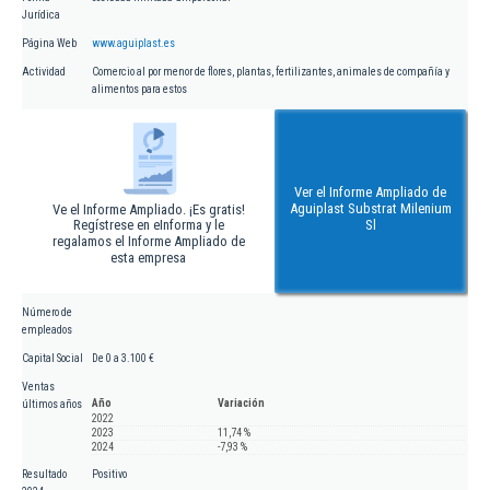
Jurídica
Página Web
www.aguiplast.es
Actividad
Comercio al por menor de flores, plantas, fertilizantes, animales de compañía y
alimentos para estos
Ver el Informe Ampliado de
Aguiplast Substrat Milenium
Ve el Informe Ampliado. ¡Es gratis!
Regístrese en eInforma y le
Sl
regalamos el Informe Ampliado de
esta empresa
Número de
empleados
Capital Social
De 0 a 3.100 €
Ventas
Año
Variación
últimos años
2022
2023
11,74 %
2024
-7,93 %
Resultado
Positivo