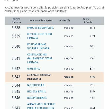
de Bizkaia.
A continuación podrá consultar la posición en el ranking de Aguiplast Substrat
Milenium Sl y empresas con posiciones similares:
Posición
Sector
Nombre de la empresa
Ventas (€)
Provincia
Actividad
5.538
BASQUE FILM SERVICES SL
mediana
5912
BUY FOR FUN SOCIEDAD
5.539
mediana
4774
LIMITADA
PELUCAS ARENAS
5.540
mediana
9621
SOCIEDAD LIMITADA.
CONSTRUCCIONES
5.541
GALIGAIZKA SOCIEDAD
mediana
4101
LIMITADA.
5.542
ORUE XXI SL
mediana
8731
AGUIPLAST SUBSTRAT
5.543
mediana
4776
MILENIUM SL
5.544
IAZ ESTUDIOA SL
mediana
7111
5.545
HEZI ETA IKASI SL
mediana
8559
5.546
NORLINE HERAS SL
mediana
4781
ALMACENES DE REGISTROS
5.547
PARA LA CONSTRUCCION
mediana
4664