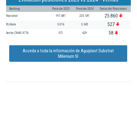
Ranking
Posición 2023
Posición 2024
Evolución Posiciones
25.860
Nacional
197.681
223.541
527
Bizkaia
5.016
5.543
58
Sector CNAE 4776
571
629
Acceda a toda la información de Aguiplast Substrat
Milenium Sl