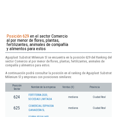
Posición 629
en el sector Comercio
al por menor de flores, plantas,
fertilizantes, animales de compañía
y alimentos para estos
Aguiplast Substrat Milenium Sl se encuentra en la posición 629 del Ranking del
sector Comercio al por menor de flores, plantas, fertilizantes, animales de
compañía y alimentos para estos.
A continuación podrá consultar la posición en el ranking de Aguiplast Substrat
Milenium Sl y empresas con posiciones similares:
Posición
Nombre de la empresa
Ventas (€)
Provincia
Sector
FERTITERRA 2020,
624
mediana
Ciudad Real
SOCIEDAD LIMITADA
COMERCIAL ESPINOSA
625
mediana
Ciudad Real
GANADERA SL
FORRAJES SALNES