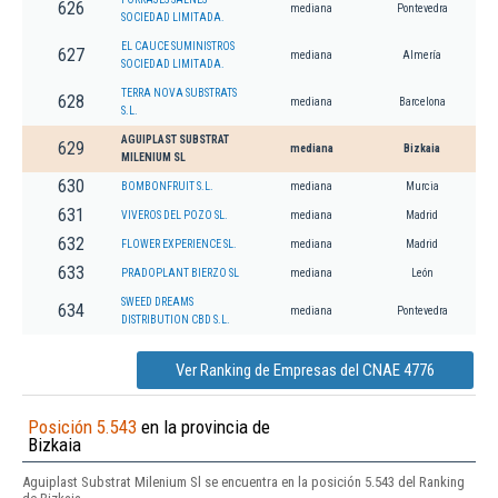
626
mediana
Pontevedra
SOCIEDAD LIMITADA.
EL CAUCE SUMINISTROS
627
mediana
Almería
SOCIEDAD LIMITADA.
TERRA NOVA SUBSTRATS
628
mediana
Barcelona
S.L.
AGUIPLAST SUBSTRAT
629
mediana
Bizkaia
MILENIUM SL
630
BOMBONFRUIT S.L.
mediana
Murcia
631
VIVEROS DEL POZO SL.
mediana
Madrid
632
FLOWER EXPERIENCE SL.
mediana
Madrid
633
PRADOPLANT BIERZO SL
mediana
León
SWEED DREAMS
634
mediana
Pontevedra
DISTRIBUTION CBD S.L.
Ver Ranking de Empresas del CNAE 4776
Posición 5.543
en la provincia de
Bizkaia
Aguiplast Substrat Milenium Sl se encuentra en la posición 5.543 del Ranking