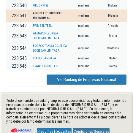
223.540
ORUE XXI SL
mediana
Bizkaia
AGUIPLAST SUBSTRAT
223.541
mediana
Bizkaia
MILENIUM SL
223.542
PRIME ELITE SL.
mediana
Alicante
ALMACENES BRISSA
223.543
mediana
Sevilla
SOCIEDAD LIMITADA.
BODEGOTRANS LOGISTICA
223.544
mediana
Cantabria
SOCIEDAD LIMITADA.
223.545
VIAJES CAMPA SA
mediana
Madrid
223.546
TRANS-FRIGODIEL SL.
mediana
Toledo
Ver Ranking de Empresas Nacional
Todo el contenido de ranking-empresas.eleconomista.es y toda la información de
empresas procede de la base de datos de INFORMA D&B S.A.U. (S.M.E.) y es
tratada y suministrada por INFORMA D&B S.A.U. (S.M.E.). En todo caso, la
información de empresas que proporcionamos debe ser tenida en cuenta sólo
como un elemento más a considerar a la hora de adoptar decisiones comerciales
y no debe por tanto determinar las mismas.
Preguntas Frecuentes
Condiciones Generales