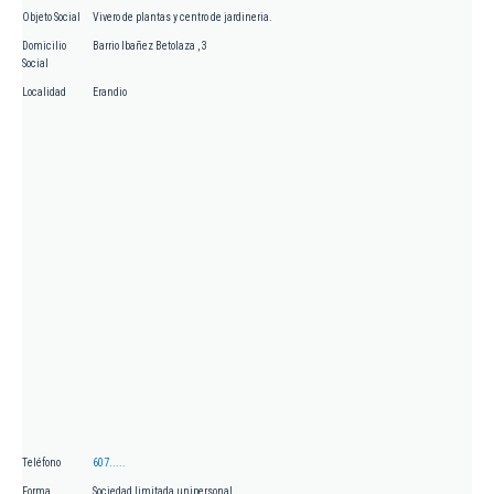
Objeto Social
Vivero de plantas y centro de jardineria.
Domicilio
Barrio Ibañez Betolaza , 3
Social
Localidad
Erandio
Teléfono
607.....
Forma
Sociedad limitada unipersonal