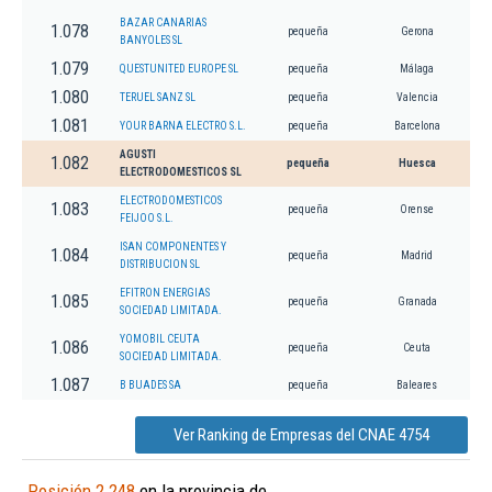
BAZAR CANARIAS
1.078
pequeña
Gerona
BANYOLES SL
1.079
QUESTUNITED EUROPE SL
pequeña
Málaga
1.080
TERUEL SANZ SL
pequeña
Valencia
1.081
YOUR BARNA ELECTRO S.L.
pequeña
Barcelona
AGUSTI
1.082
pequeña
Huesca
ELECTRODOMESTICOS SL
ELECTRODOMESTICOS
1.083
pequeña
Orense
FEIJOO S.L.
ISAN COMPONENTES Y
1.084
pequeña
Madrid
DISTRIBUCION SL
EFITRON ENERGIAS
1.085
pequeña
Granada
SOCIEDAD LIMITADA.
YOMOBIL CEUTA
1.086
pequeña
Ceuta
SOCIEDAD LIMITADA.
1.087
B BUADES SA
pequeña
Baleares
Ver Ranking de Empresas del CNAE 4754
Posición 2.248
en la provincia de