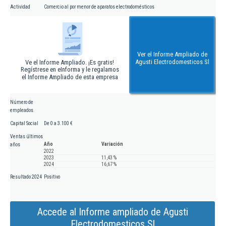
Actividad
Comercio al por menor de aparatos electrodomésticos
Ver el Informe Ampliado de
Agusti Electrodomesticos Sl
Ve el Informe Ampliado. ¡Es gratis!
Regístrese en eInforma y le regalamos
el Informe Ampliado de esta empresa
Número de
empleados
Capital Social
De 0 a 3.100 €
Ventas últimos
Año
Variación
años
2022
2023
11,43 %
2024
16,67 %
Resultado 2024
Positivo
Accede al Informe ampliado de Agusti
Electrodomesticos Sl