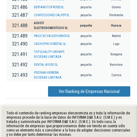
321.486
BERTAMOTOR ROSES SL
pequeña
Gerona
321.487
CONFECCIONES CALPEP SL
pequeña
Pontevedra
AGUSTI
321.488
pequeña
Huesca
ELECTRODOMESTICOS SL
321.489
PAGO DE VALDEHORNOS SL
pequeña
Madrid
321.490
CACHOPIN FORESTAL SL
pequeña
Lugo
TOP QUALITY CAR MYP,
321.491
pequeña
Tarragona
SOCIEDAD LIMITADA.
321.492
DENTAL AYUSO SL.
pequeña
Barcelona
PISCINAS HERRERA
321.493
pequeña
Cuenca
SOCIEDAD LIMITADA.
Ver Ranking de Empresas Nacional
Todo el contenido de ranking-empresas.eleconomista.es y toda la información de
empresas procede de la base de datos de INFORMA D&B S.A.U. (S.M.E.) y es
tratada y suministrada por INFORMA D&B S.A.U. (S.M.E.). En todo caso, la
información de empresas que proporcionamos debe ser tenida en cuenta sólo
como un elemento más a considerar a la hora de adoptar decisiones comerciales
y no debe por tanto determinar las mismas.