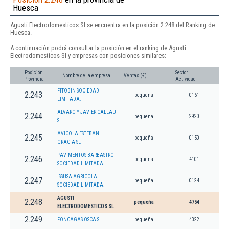
Huesca
Agusti Electrodomesticos Sl se encuentra en la posición 2.248 del Ranking de
Huesca.
A continuación podrá consultar la posición en el ranking de Agusti
Electrodomesticos Sl y empresas con posiciones similares:
Posición
Sector
Nombre de la empresa
Ventas (€)
Provincia
Actividad
FITOBIN SOCIEDAD
2.243
pequeña
0161
LIMITADA.
ALVARO Y JAVIER CALLAU
2.244
pequeña
2920
SL
AVICOLA ESTEBAN
2.245
pequeña
0150
GRACIA SL
PAVIMENTOS BARBASTRO
2.246
pequeña
4101
SOCIEDAD LIMITADA.
ISSUSA AGRICOLA
2.247
pequeña
0124
SOCIEDAD LIMITADA.
AGUSTI
2.248
pequeña
4754
ELECTRODOMESTICOS SL
2.249
FONCAGAS OSCA SL
pequeña
4322