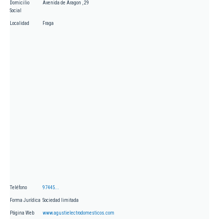
Domicilio
Avenida de Aragon , 29
Social
Localidad
Fraga
Teléfono
97445...
Forma Jurídica
Sociedad limitada
Página Web
www.agustielectrodomesticos.com