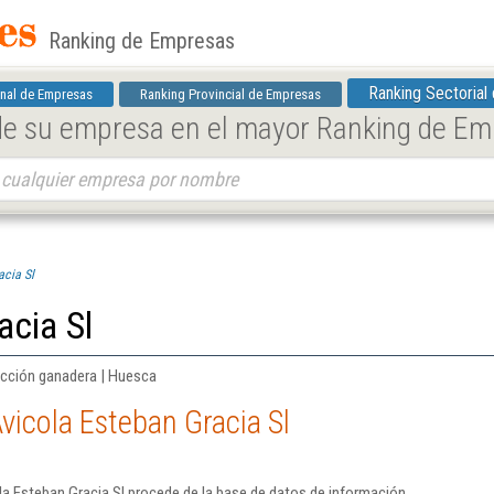
Ranking de Empresas
Ranking Sectorial
nal de Empresas
Ranking Provincial de Empresas
 de su empresa en el mayor Ranking de E
acia Sl
acia Sl
ucción ganadera | Huesca
vicola Esteban Gracia Sl
a Esteban Gracia Sl procede de la base de datos de información