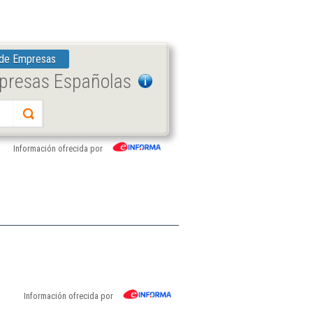
 de Empresas
mpresas Españolas
Información ofrecida por
Información ofrecida por