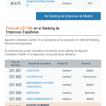
IN BAR INDUSTRIAL BAENA
40.675
mediana
4726
SL
Ver Ranking de Empresas de Madrid
Posición 221.506
en el Ranking de
Empresas Españolas
Agustin Colmenero Garlito Sl se encuentra en la posición 221.506 del Ranking
Nacional de Empresas.
A continuación podrá consultar la posición en el ranking de Agustin
Colmenero Garlito Sl y empresas con posiciones similares:
Posición
Nombre de la empresa
Ventas (€)
Provincia
Nacional
221.501
ILIOSPLUS SL.
mediana
Madrid
221.502
ICO DENTAL 3 SL
mediana
Palmas (las)
ASESORAMIENTO DE IDEAS
221.503
mediana
Madrid
Y NEGOCIOS SL.
221.504
GREENCAR SL
mediana
Barcelona
221.505
JESAN HERMANOS 2007 SL
mediana
Madrid
AGUSTIN COLMENERO