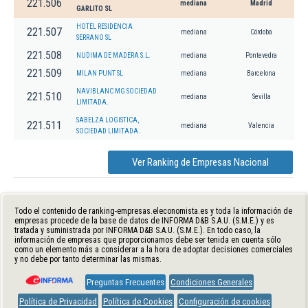
221.506
mediana
Madrid
GARLITO SL
HOTEL RESIDENCIA
221.507
mediana
Córdoba
SERRANO SL
221.508
NUDIMA DE MADERA S.L.
mediana
Pontevedra
221.509
MILAN PUNT SL
mediana
Barcelona
NAVIBLANC MG SOCIEDAD
221.510
mediana
Sevilla
LIMITADA.
SABELZA LOGISTICA,
221.511
mediana
Valencia
SOCIEDAD LIMITADA.
Ver Ranking de Empresas Nacional
Todo el contenido de ranking-empresas.eleconomista.es y toda la información de
empresas procede de la base de datos de INFORMA D&B S.A.U. (S.M.E.) y es
tratada y suministrada por INFORMA D&B S.A.U. (S.M.E.). En todo caso, la
información de empresas que proporcionamos debe ser tenida en cuenta sólo
como un elemento más a considerar a la hora de adoptar decisiones comerciales
y no debe por tanto determinar las mismas.
Preguntas Frecuentes
Condiciones Generales
Política de Privacidad
Política de Cookies
Configuración de cookies