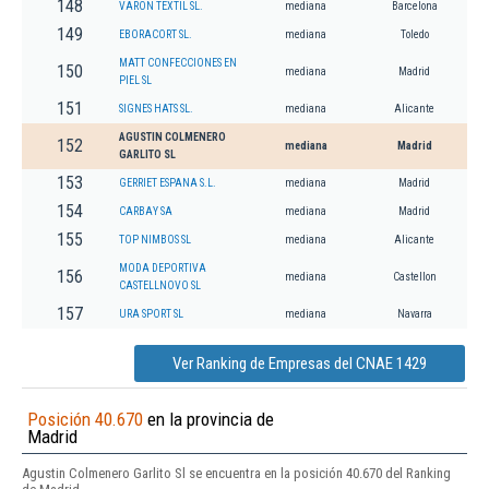
148
VARON TEXTIL SL.
mediana
Barcelona
149
EBORACORT SL.
mediana
Toledo
MATT CONFECCIONES EN
150
mediana
Madrid
PIEL SL
151
SIGNES HATS SL.
mediana
Alicante
AGUSTIN COLMENERO
152
mediana
Madrid
GARLITO SL
153
GERRIET ESPANA S.L.
mediana
Madrid
154
CARBAY SA
mediana
Madrid
155
TOP NIMBOS SL
mediana
Alicante
MODA DEPORTIVA
156
mediana
Castellon
CASTELLNOVO SL
157
URA SPORT SL
mediana
Navarra
Ver Ranking de Empresas del CNAE 1429
Posición 40.670
en la provincia de
Madrid
Agustin Colmenero Garlito Sl se encuentra en la posición 40.670 del Ranking