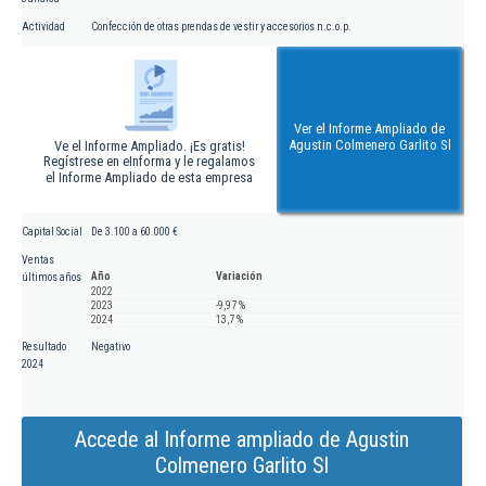
Actividad
Confección de otras prendas de vestir y accesorios n.c.o.p.
Ver el Informe Ampliado de
Agustin Colmenero Garlito Sl
Ve el Informe Ampliado. ¡Es gratis!
Regístrese en eInforma y le regalamos
el Informe Ampliado de esta empresa
Capital Social
De 3.100 a 60.000 €
Ventas
Año
Variación
últimos años
2022
2023
-9,97 %
2024
13,7 %
Resultado
Negativo
2024
Accede al Informe ampliado de Agustin
Colmenero Garlito Sl