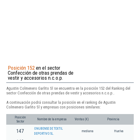
Posición 152
en el sector
Confección de otras prendas de
vestir y accesorios n.c.o.p.
Agustin Colmenero Garlito Sl se encuentra en la posición 152 del Ranking del
sector Confección de otras prendas de vestir y accesorios n.c.o.p..
A continuación podrá consultar la posición en el ranking de Agustin
Colmenero Garlito Sl y empresas con posiciones similares:
Posición
Nombre de la empresa
Ventas (€)
Provincia
Sector
ONUBENSE DE TEXTIL
147
mediana
Huelva
DEPORTIVO SL.