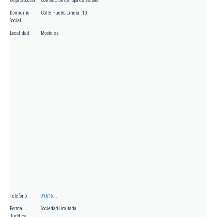
Objeto Social
Confección de ropa de señora
Domicilio
Calle Puerto Linera , 10
Social
Localidad
Mostoles
Teléfono
91616...
Forma
Sociedad limitada
Jurídica