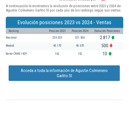
A continuación le mostramos la evolución de posiciones entre 2023 y 2024 de
Agustin Colmenero Garlito Sl por cada uno de los rankings según sus ventas:
Evolución posiciones 2023 vs 2024 - Ventas
Ranking
Posición 2023
Posición 2024
Evolución Posiciones
2.817
Nacional
224.323
221.506
500
Madrid
40.170
40.670
10
Sector CNAE 1429
162
152
Acceda a toda la información de Agustin Colmenero
Garlito Sl