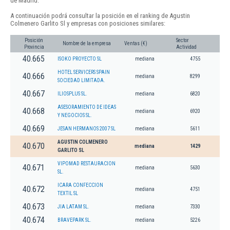
de Madrid.
A continuación podrá consultar la posición en el ranking de Agustin
Colmenero Garlito Sl y empresas con posiciones similares:
Posición
Sector
Nombre de la empresa
Ventas (€)
Provincia
Actividad
40.665
ISOKO PROYECTO SL
mediana
4755
HOTEL SERVICERS SPAIN
40.666
mediana
8299
SOCIEDAD LIMITADA.
40.667
ILIOSPLUS SL.
mediana
6820
ASESORAMIENTO DE IDEAS
40.668
mediana
6920
Y NEGOCIOS SL.
40.669
JESAN HERMANOS 2007 SL
mediana
5611
AGUSTIN COLMENERO
40.670
mediana
1429
GARLITO SL
VIPOMAD RESTAURACION
40.671
mediana
5630
SL.
ICARA CONFECCION
40.672
mediana
4751
TEXTIL SL
40.673
JIA LATAM SL.
mediana
7330
40.674
BRAVEPARK SL.
mediana
5226