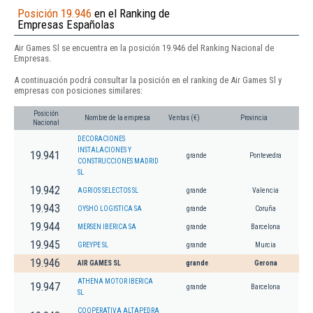
Posición 19.946
en el Ranking de
Empresas Españolas
Air Games Sl se encuentra en la posición 19.946 del Ranking Nacional de
Empresas.
A continuación podrá consultar la posición en el ranking de Air Games Sl y
empresas con posiciones similares:
Posición
Nombre de la empresa
Ventas (€)
Provincia
Nacional
DECORACIONES
INSTALACIONES Y
19.941
grande
Pontevedra
CONSTRUCCIONES MADRID
SL
19.942
AGRIOS SELECTOS SL
grande
Valencia
19.943
OYSHO LOGISTICA SA
grande
Coruña
19.944
MERSEN IBERICA SA
grande
Barcelona
19.945
GREYPE SL
grande
Murcia
19.946
AIR GAMES SL
grande
Gerona
ATHENA MOTOR IBERICA
19.947
grande
Barcelona
SL
COOPERATIVA ALTAPEDRA