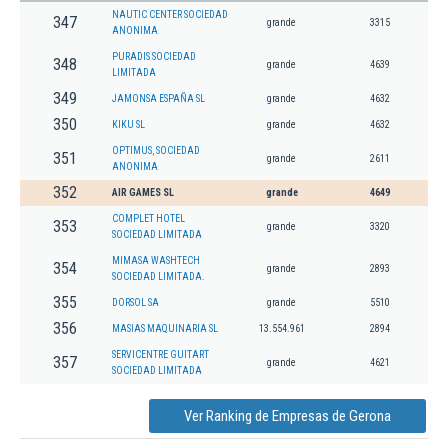
NAUTIC CENTER SOCIEDAD
347
grande
3315
ANONIMA
PURADIS SOCIEDAD
348
grande
4639
LIMITADA
349
JAMONSA ESPAÑA SL
grande
4632
350
KIKU SL
grande
4632
OPTIMUS, SOCIEDAD
351
grande
2611
ANONIMA
352
AIR GAMES SL
grande
4649
COMPLET HOTEL
353
grande
3320
SOCIEDAD LIMITADA
MIMASA WASHTECH
354
grande
2893
SOCIEDAD LIMITADA.
355
DORSOL SA
grande
5510
356
MASIAS MAQUINARIA SL
13.554.961
2894
SERVICENTRE GUITART
357
grande
4621
SOCIEDAD LIMITADA
Ver Ranking de Empresas de Gerona