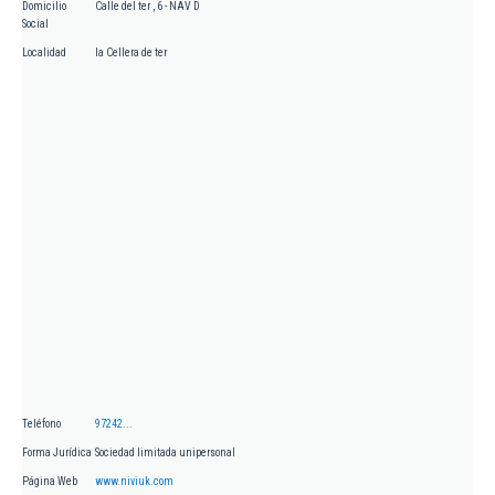
Domicilio
Calle del ter , 6 - NAV D
Social
Localidad
la Cellera de ter
Teléfono
97242...
Forma Jurídica
Sociedad limitada unipersonal
Página Web
www.niviuk.com