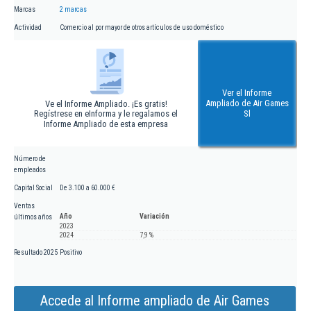
Marcas
2 marcas
Actividad
Comercio al por mayor de otros artículos de uso doméstico
Ver el Informe
Ampliado de Air Games
Ve el Informe Ampliado. ¡Es gratis!
Regístrese en eInforma y le regalamos el
Sl
Informe Ampliado de esta empresa
Número de
empleados
Capital Social
De 3.100 a 60.000 €
Ventas
Año
Variación
últimos años
2023
2024
7,9 %
Resultado 2025
Positivo
Accede al Informe ampliado de Air Games