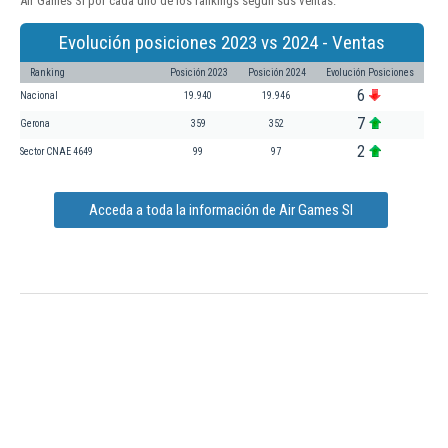
Air Games Sl por cada uno de los rankings según sus ventas:
Evolución posiciones 2023 vs 2024 - Ventas
Ranking
Posición 2023
Posición 2024
Evolución Posiciones
6
Nacional
19.940
19.946
7
Gerona
359
352
2
Sector CNAE 4649
99
97
Acceda a toda la información de Air Games Sl