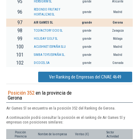
95
HERSIGRIM SL
grande
Alicante
REDONDO FRUTAS Y
96
grande
Madrid
HORTALIZAS SL
97
AIR GAMES SL
grande
Gerona
98
TCGFACTORY OCIO SL
grande
Zaragoza
99
HOLIDAY GOLF SL
grande
Málaga
100
ACUSHNET ESPAÑA SLU
grande
Madrid
101
SIMBA TOYS ESPAÑA SL.
grande
Madrid
102
DICOCEL SA
grande
Granada
Ver Ranking de Empresas del CNAE 4649
Posición 352
en la provincia de
Gerona
Air Games Sl se encuentra en la posición 352 del Ranking de Gerona.
A continuación podrá consultar la posición en el ranking de Air Games Sl y
empresas con posiciones similares:
Posición
Sector
Nombre de la empresa
Ventas (€)
Provincia
Actividad