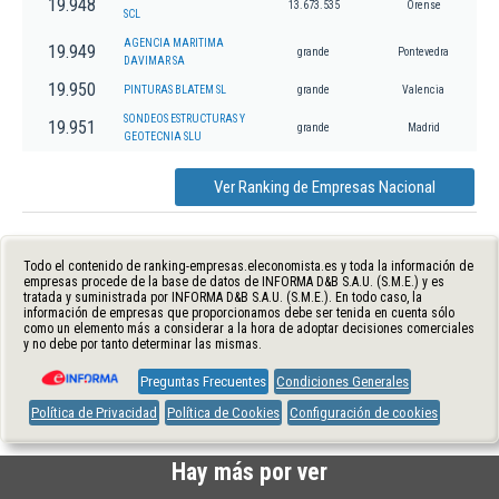
19.948
13.673.535
Orense
SCL
AGENCIA MARITIMA
19.949
grande
Pontevedra
DAVIMAR SA
19.950
PINTURAS BLATEM SL
grande
Valencia
SONDEOS ESTRUCTURAS Y
19.951
grande
Madrid
GEOTECNIA SLU
Ver Ranking de Empresas Nacional
Todo el contenido de ranking-empresas.eleconomista.es y toda la información de
empresas procede de la base de datos de INFORMA D&B S.A.U. (S.M.E.) y es
tratada y suministrada por INFORMA D&B S.A.U. (S.M.E.). En todo caso, la
información de empresas que proporcionamos debe ser tenida en cuenta sólo
como un elemento más a considerar a la hora de adoptar decisiones comerciales
y no debe por tanto determinar las mismas.
Preguntas Frecuentes
Condiciones Generales
Política de Privacidad
Política de Cookies
Configuración de cookies
Hay más por ver