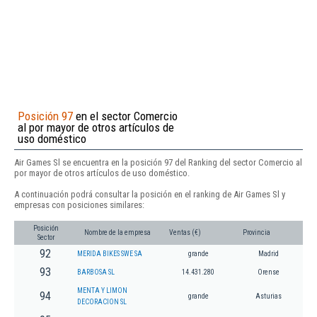
Posición 97
en el sector Comercio
al por mayor de otros artículos de
uso doméstico
Air Games Sl se encuentra en la posición 97 del Ranking del sector Comercio al
por mayor de otros artículos de uso doméstico.
A continuación podrá consultar la posición en el ranking de Air Games Sl y
empresas con posiciones similares:
Posición
Nombre de la empresa
Ventas (€)
Provincia
Sector
92
MERIDA BIKES SWE SA
grande
Madrid
93
BARBOSA SL
14.431.280
Orense
MENTA Y LIMON
94
grande
Asturias
DECORACION SL