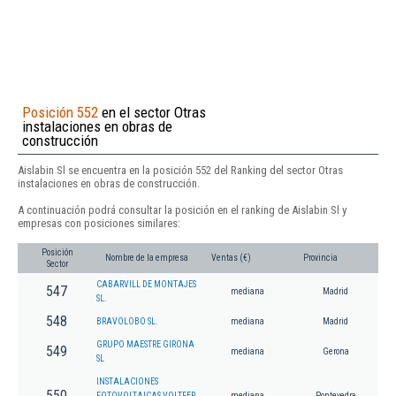
Posición 552
en el sector Otras
instalaciones en obras de
construcción
Aislabin Sl se encuentra en la posición 552 del Ranking del sector Otras
instalaciones en obras de construcción.
A continuación podrá consultar la posición en el ranking de Aislabin Sl y
empresas con posiciones similares:
Posición
Nombre de la empresa
Ventas (€)
Provincia
Sector
CABARVILL DE MONTAJES
547
mediana
Madrid
SL.
548
BRAVOLOBO SL.
mediana
Madrid
GRUPO MAESTRE GIRONA
549
mediana
Gerona
SL
INSTALACIONES
550
FOTOVOLTAICAS VOLTFER
mediana
Pontevedra