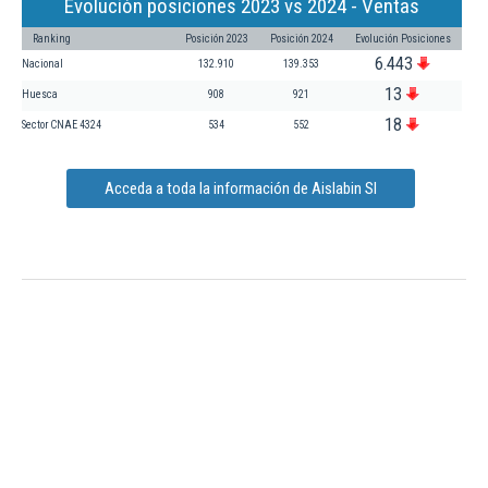
Evolución posiciones 2023 vs 2024 - Ventas
Ranking
Posición 2023
Posición 2024
Evolución Posiciones
6.443
Nacional
132.910
139.353
13
Huesca
908
921
18
Sector CNAE 4324
534
552
Acceda a toda la información de Aislabin Sl