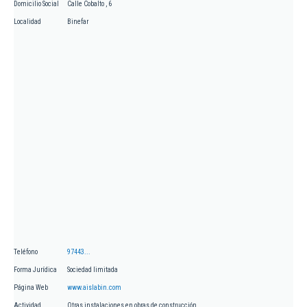
Domicilio Social
Calle Cobalto , 6
Localidad
Binefar
Teléfono
97443...
Forma Jurídica
Sociedad limitada
Página Web
www.aislabin.com
Actividad
Otras instalaciones en obras de construcción