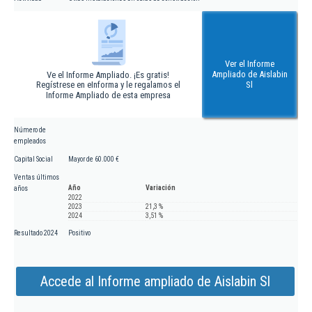
Ver el Informe
Ampliado de Aislabin
Ve el Informe Ampliado. ¡Es gratis!
Regístrese en eInforma y le regalamos el
Sl
Informe Ampliado de esta empresa
Número de
empleados
Capital Social
Mayor de 60.000 €
Ventas últimos
Año
Variación
años
2022
2023
21,3 %
2024
3,51 %
Resultado 2024
Positivo
Accede al Informe ampliado de Aislabin Sl