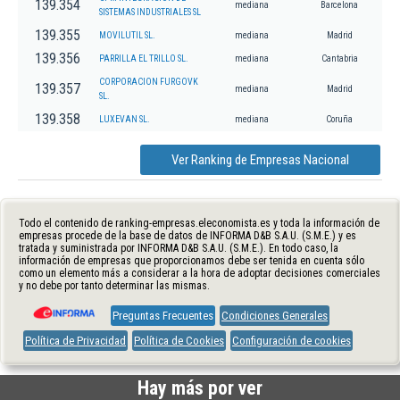
139.354
mediana
Barcelona
SISTEMAS INDUSTRIALES SL
139.355
MOVILUTIL SL.
mediana
Madrid
139.356
PARRILLA EL TRILLO SL.
mediana
Cantabria
CORPORACION FURGOVK
139.357
mediana
Madrid
SL.
139.358
LUXEVAN SL.
mediana
Coruña
Ver Ranking de Empresas Nacional
Todo el contenido de ranking-empresas.eleconomista.es y toda la información de
empresas procede de la base de datos de INFORMA D&B S.A.U. (S.M.E.) y es
tratada y suministrada por INFORMA D&B S.A.U. (S.M.E.). En todo caso, la
información de empresas que proporcionamos debe ser tenida en cuenta sólo
como un elemento más a considerar a la hora de adoptar decisiones comerciales
y no debe por tanto determinar las mismas.
Preguntas Frecuentes
Condiciones Generales
Política de Privacidad
Política de Cookies
Configuración de cookies
Hay más por ver