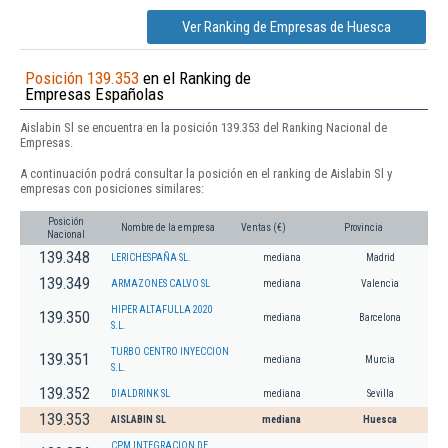
Ver Ranking de Empresas de Huesca
Posición 139.353
en el Ranking de
Empresas Españolas
Aislabin Sl se encuentra en la posición 139.353 del Ranking Nacional de
Empresas.
A continuación podrá consultar la posición en el ranking de Aislabin Sl y
empresas con posiciones similares:
Posición
Nombre de la empresa
Ventas (€)
Provincia
Nacional
139.348
LERICHESPAÑA SL.
mediana
Madrid
139.349
ARMAZONES CALVO SL
mediana
Valencia
HIPER ALTAFULLA 2020
139.350
mediana
Barcelona
S.L.
TURBO CENTRO INYECCION
139.351
mediana
Murcia
S.L.
139.352
DIALDRINK SL
mediana
Sevilla
139.353
AISLABIN SL
mediana
Huesca
CPM INTEGRACION DE