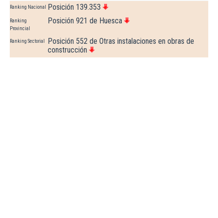
Posición 139.353
Ranking Nacional
Posición 921 de Huesca
Ranking
Provincial
Posición 552 de Otras instalaciones en obras de
Ranking Sectorial
construcción