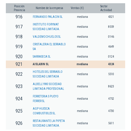
Posición
Sector
Nombre de la empresa
Ventas (€)
Provincia
Actividad
916
FERNANDO PALACIN SL
mediana
4321
INSTITUTO FORYMAT
917
mediana
8559
SOCIEDAD LIMITADA.
918
VALDEMOCHUELOS SL
mediana
0146
CRISTALERIA EL SERRABLO
919
mediana
4649
SA
920
SARRASECA SL
mediana
0124
921
AISLABIN SL
mediana
4324
HOTELES DEL SERRABLO
922
mediana
5510
SOCIEDAD LIMITADA
ALBELL1980 SOCIEDAD
923
mediana
8623
LIMITADA PROFESIONAL
FERRETERIA S PUEYO
924
mediana
4752
FERRER SL
AGP HUESCA
925
mediana
4730
COMBUSTIBLES SL.
RESTAURANTE LA PIPETA
926
mediana
5611
SOCIEDAD LIMITADA.