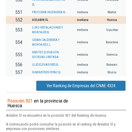
SL
551
PROCOBRA INGENIERIA SL.
mediana
Madrid
552
AISLABIN SL
mediana
Huesca
LUKO INSTALACIONES Y
553
mediana
Gipuzkoa
MONTAJES SL
GESAN CALDERERIA Y
554
mediana
Barcelona
MONTAJES S.L.
SIMOTEC ELEVACION
555
mediana
Valencia
SOCIEDAD LIMITADA
556
ILLES ELEVADORES SL.
mediana
Baleares
557
SUMINISTROS FEPAC SL
mediana
Murcia
Ver Ranking de Empresas del CNAE 4324
Posición 921
en la provincia de
Huesca
Aislabin Sl se encuentra en la posición 921 del Ranking de Huesca.
A continuación podrá consultar la posición en el ranking de Aislabin Sl y
empresas con posiciones similares: