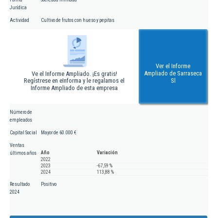
Jurídica
Actividad
Cultivo de frutos con hueso y pepitas
Ver el Informe
Ampliado de Sarraseca
Ve el Informe Ampliado. ¡Es gratis!
Regístrese en eInforma y le regalamos el
Sl
Informe Ampliado de esta empresa
Número de
empleados
Capital Social
Mayor de 60.000 €
Ventas
Año
Variación
últimos años
2022
2023
-67,59 %
2024
113,88 %
Resultado
Positivo
2024