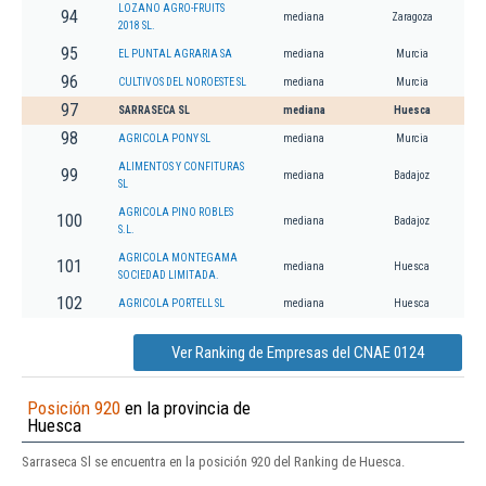
LOZANO AGRO-FRUITS
94
mediana
Zaragoza
2018 SL.
95
EL PUNTAL AGRARIA SA
mediana
Murcia
96
CULTIVOS DEL NOROESTE SL
mediana
Murcia
97
SARRASECA SL
mediana
Huesca
98
AGRICOLA PONY SL
mediana
Murcia
ALIMENTOS Y CONFITURAS
99
mediana
Badajoz
SL
AGRICOLA PINO ROBLES
100
mediana
Badajoz
S.L.
AGRICOLA MONTEGAMA
101
mediana
Huesca
SOCIEDAD LIMITADA.
102
AGRICOLA PORTELL SL
mediana
Huesca
Ver Ranking de Empresas del CNAE 0124
Posición 920
en la provincia de
Huesca
Sarraseca Sl se encuentra en la posición 920 del Ranking de Huesca.