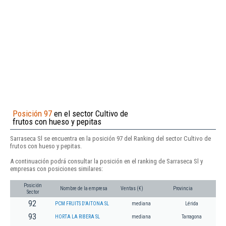
Posición 97
en el sector Cultivo de
frutos con hueso y pepitas
Sarraseca Sl se encuentra en la posición 97 del Ranking del sector Cultivo de
frutos con hueso y pepitas.
A continuación podrá consultar la posición en el ranking de Sarraseca Sl y
empresas con posiciones similares:
Posición
Nombre de la empresa
Ventas (€)
Provincia
Sector
92
PCM FRUITS D'AITONA SL
mediana
Lérida
93
HORTA LA RIBERA SL
mediana
Tarragona