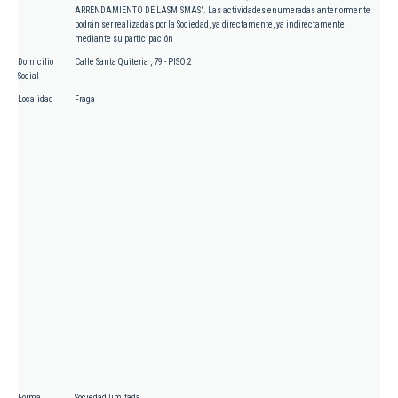
ARRENDAMIENTO DE LASMISMAS". Las actividades enumeradas anteriormente
podrán ser realizadas por la Sociedad, ya directamente, ya indirectamente
mediante su participación
Domicilio
Calle Santa Quiteria , 79 - PISO 2
Social
Localidad
Fraga
Forma
Sociedad limitada