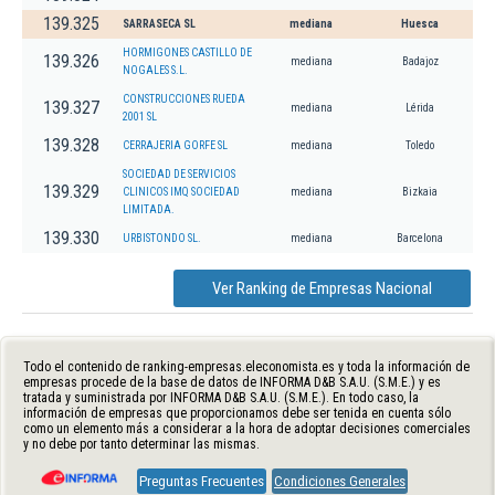
139.325
SARRASECA SL
mediana
Huesca
HORMIGONES CASTILLO DE
139.326
mediana
Badajoz
NOGALES S.L.
CONSTRUCCIONES RUEDA
139.327
mediana
Lérida
2001 SL
139.328
CERRAJERIA GORFE SL
mediana
Toledo
SOCIEDAD DE SERVICIOS
139.329
CLINICOS IMQ SOCIEDAD
mediana
Bizkaia
LIMITADA.
139.330
URBISTONDO SL.
mediana
Barcelona
Ver Ranking de Empresas Nacional
Todo el contenido de ranking-empresas.eleconomista.es y toda la información de
empresas procede de la base de datos de INFORMA D&B S.A.U. (S.M.E.) y es
tratada y suministrada por INFORMA D&B S.A.U. (S.M.E.). En todo caso, la
información de empresas que proporcionamos debe ser tenida en cuenta sólo
como un elemento más a considerar a la hora de adoptar decisiones comerciales
y no debe por tanto determinar las mismas.
Preguntas Frecuentes
Condiciones Generales