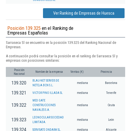
Ver Ranking de Empresas de Huesca
Posición 139.325
en el Ranking de
Empresas Españolas
Sarraseca Sl se encuentra en la posición 139.325 del Ranking Nacional de
Empresas.
A continuación podrá consultar la posición en el ranking de Sarraseca Sl y
empresas con posiciones similares:
Posición
Nombre de la empresa
Ventas (€)
Provincia
Nacional
BLAU-NET SERVEIS DE
139.320
mediana
Barcelona
NETEJA BCN S.L.
139.321
VICTOR PINO ILLADA SL
mediana
Tenerife
MED GATE
139.322
CONSTRUCCIONES
mediana
Ceuta
NAVALES S.A.
LEONOCULAR SOCIEDAD
139.323
mediana
León
LIMITADA.
139.324
SERVISATE ONDARA SL.
mediana
Alicante