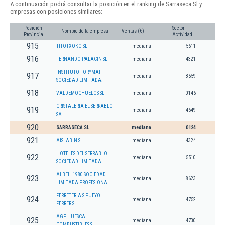
A continuación podrá consultar la posición en el ranking de Sarraseca Sl y
empresas con posiciones similares:
Posición
Sector
Nombre de la empresa
Ventas (€)
Provincia
Actividad
915
TITOTXOKO SL
mediana
5611
916
FERNANDO PALACIN SL
mediana
4321
INSTITUTO FORYMAT
917
mediana
8559
SOCIEDAD LIMITADA.
918
VALDEMOCHUELOS SL
mediana
0146
CRISTALERIA EL SERRABLO
919
mediana
4649
SA
920
SARRASECA SL
mediana
0124
921
AISLABIN SL
mediana
4324
HOTELES DEL SERRABLO
922
mediana
5510
SOCIEDAD LIMITADA
ALBELL1980 SOCIEDAD
923
mediana
8623
LIMITADA PROFESIONAL
FERRETERIA S PUEYO
924
mediana
4752
FERRER SL
AGP HUESCA
925
mediana
4730
COMBUSTIBLES SL.