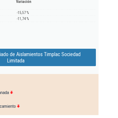
Variación
-15,57 %
-11,74 %
iado de Aislamientos Timplac Sociedad
Limitada
anada
ocamiento