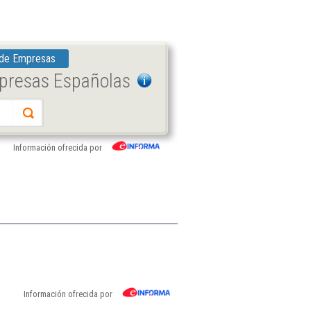
 de Empresas
mpresas Españolas
Información ofrecida por
Información ofrecida por