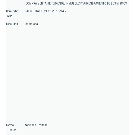
COMPRA VENTA DE TERRENOS, INMUEBLES Y ARRENDAMIENTO DE LOS MISMOS.
Domicilio
Plaza Tetuan , 19 -20 PL 6. PTA 2
Social
Localidad
Barcelona
Forma
Sociedad limitada
Jurídica