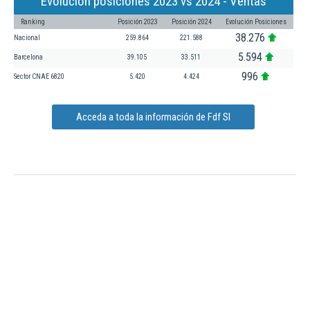
Evolución posiciones 2023 vs 2024 - Ventas
Ranking
Posición 2023
Posición 2024
Evolución Posiciones
38.276
Nacional
259.864
221.588
5.594
Barcelona
39.105
33.511
996
Sector CNAE 6820
5.420
4.424
Acceda a toda la información de Fdf Sl