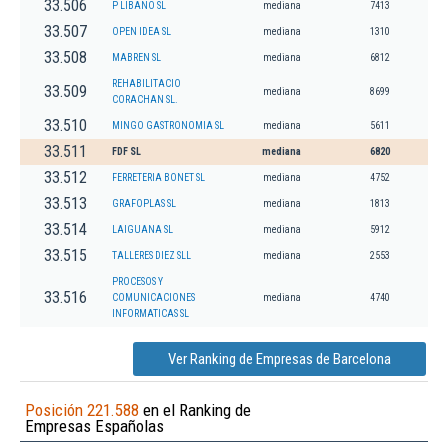
33.506
P LIBANO SL
mediana
7413
33.507
OPEN IDEA SL
mediana
1310
33.508
MABREN SL
mediana
6812
REHABILITACIO
33.509
mediana
8699
CORACHAN SL.
33.510
MINGO GASTRONOMIA SL
mediana
5611
33.511
FDF SL
mediana
6820
33.512
FERRETERIA BONET SL
mediana
4752
33.513
GRAFOPLAS SL
mediana
1813
33.514
LAIGUANA SL
mediana
5912
33.515
TALLERES DIEZ SLL
mediana
2553
PROCESOS Y
33.516
COMUNICACIONES
mediana
4740
INFORMATICAS SL
Ver Ranking de Empresas de Barcelona
Posición 221.588
en el Ranking de
Empresas Españolas