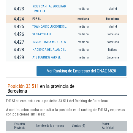
RIGBY CAPITAL SOCIEDAD
4.423
mediana
Madrid
LIMITADA.
4.424
FDF SL
mediana
Barcelona
4.425
TOWNCAR SOLUCIONES SL.
mediana
Madrid
4.426
VENTAYOLA SL
mediana
Barcelona
4.427
INMOBILIARIA MONGAT SL
mediana
Barcelona
4.428
HACIENDA DEL ALAMO SL
mediana
Málaga
4.429
A18 BUSINESS PARK SL
mediana
Barcelona
Ver Ranking de Empresas del CNAE 6820
Posición 33.511
en la provincia de
Barcelona
Fdf Sl se encuentra en la posición 33.511 del Ranking de Barcelona.
A continuación podrá consultar la posición en el ranking de Fdf Sl y empresas
con posiciones similares:
Posición
Sector
Nombre de la empresa
Ventas (€)
Provincia
Actividad