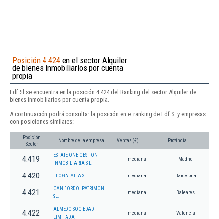
Posición 4.424
en el sector Alquiler
de bienes inmobiliarios por cuenta
propia
Fdf Sl se encuentra en la posición 4.424 del Ranking del sector Alquiler de
bienes inmobiliarios por cuenta propia.
A continuación podrá consultar la posición en el ranking de Fdf Sl y empresas
con posiciones similares:
Posición
Nombre de la empresa
Ventas (€)
Provincia
Sector
ESTATE ONE GESTION
4.419
mediana
Madrid
INMOBILIARIA S.L.
4.420
LLOGATALIA SL
mediana
Barcelona
CAN BORDOI PATRIMONI
4.421
mediana
Baleares
SL.
ALMEDO SOCIEDAD
4.422
mediana
Valencia
LIMITADA