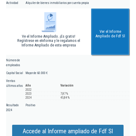
Actividad
Alquiler de bienes inmobiliarios por cuenta propia
Ver el Informe
Ampliado de Fdf Sl
Ve el Informe Ampliado. ¡Es gratis!
Regístrese en eInforma y le regalamos el
Informe Ampliado de esta empresa
Número de
empleados
Capital Social
Mayor de 60.000 €
Ventas
Año
Variación
últimos años
2022
2023
7,87 %
2024
45,84 %
Resultado
Positivo
2024
Accede al Informe ampliado de Fdf Sl