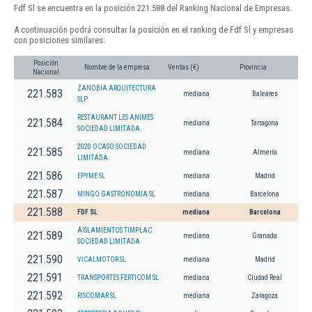
Fdf Sl se encuentra en la posición 221.588 del Ranking Nacional de Empresas.
A continuación podrá consultar la posición en el ranking de Fdf Sl y empresas
con posiciones similares:
Posición
Nombre de la empresa
Ventas (€)
Provincia
Nacional
ZANOBIA ARQUITECTURA
221.583
mediana
Baleares
SLP
RESTAURANT LES ANIMES
221.584
mediana
Tarragona
SOCIEDAD LIMITADA.
2020 OCASO SOCIEDAD
221.585
mediana
Almería
LIMITADA.
221.586
EPYME SL
mediana
Madrid
221.587
MINGO GASTRONOMIA SL
mediana
Barcelona
221.588
FDF SL
mediana
Barcelona
AISLAMIENTOS TIMPLAC
221.589
mediana
Granada
SOCIEDAD LIMITADA
221.590
VICALMOTOR SL
mediana
Madrid
221.591
TRANSPORTES FERTICOM SL
mediana
Ciudad Real
221.592
RISCOMAR SL
mediana
Zaragoza