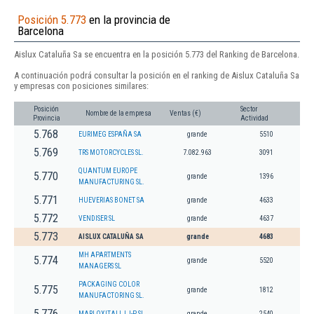
Posición 5.773
en la provincia de
Barcelona
Aislux Cataluña Sa se encuentra en la posición 5.773 del Ranking de Barcelona.
A continuación podrá consultar la posición en el ranking de Aislux Cataluña Sa
y empresas con posiciones similares:
Posición
Sector
Nombre de la empresa
Ventas (€)
Provincia
Actividad
5.768
EURIMEG ESPAÑA SA
grande
5510
5.769
TRS MOTORCYCLES SL.
7.082.963
3091
QUANTUM EUROPE
5.770
grande
1396
MANUFACTURING SL.
5.771
HUEVERIAS BONET SA
grande
4633
5.772
VENDISER SL
grande
4637
5.773
AISLUX CATALUÑA SA
grande
4683
MH APARTMENTS
5.774
grande
5520
MANAGERS SL
PACKAGING COLOR
5.775
grande
1812
MANUFACTORING SL.
5.776
MARI OXITALL I J-P SL
grande
2540