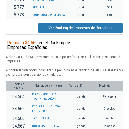
5.777
DICOEL SL
grande
2611
5.778
CONSTRUCTORA XEDEX SA
grande
4101
Ver Ranking de Empresas de Barcelona
Posición 34.569
en el Ranking de
Empresas Españolas
Aislux Cataluña Sa se encuentra en la posición 34.569 del Ranking Nacional de
Empresas.
A continuación podrá consultar la posición en el ranking de Aislux Cataluña Sa
y empresas con posiciones similares:
Posición
Nombre de la empresa
Ventas (€)
Provincia
Nacional
MARINE RESOURCES
34.564
grande
Pontevedra
TRADING ESPAÑA SL.
CONECTA LOGISTICS &
34.565
grande
Gipuzkoa
ENGINEERING SL.
34.566
TRICHODEX SL
grande
Sevilla
34.567
HUEVERIAS BONET SA
grande
Barcelona