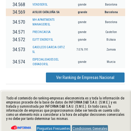
34.568
VENDISER SL
grande
Barcelona
34.569
AISLUX CATALUÑA SA
grande
Barcelona
MH APARTMENTS
34.570
grande
Barcelona
MANAGERS SL
34.571
PRECINCAS SA
grande
Castellon
34.572
ELYTT ENERGY SL
grande
Bizkaia
GASOLEOS GARCIA ORTIZ
34.573
7.076.191
Zamora
SL
ESPECIALIDADES DEL
34.574
grande
Murcia
OBRADOR SL
Ver Ranking de Empresas Nacional
Todo el contenido de ranking-empresas.eleconomista.es y toda la información de
empresas procede de la base de datos de INFORMA D&B S.A.U. (S.M.E.) y es
tratada y suministrada por INFORMA D&B S.A.U. (S.M.E.). En todo caso, la
información de empresas que proporcionamos debe ser tenida en cuenta sólo
como un elemento más a considerar a la hora de adoptar decisiones comerciales
y no debe por tanto determinar las mismas.
Preguntas Frecuentes
Condiciones Generales