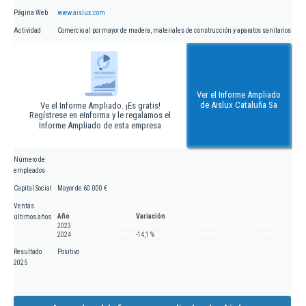
Página Web
www.aislux.com
Actividad
Comercio al por mayor de madera, materiales de construcción y aparatos sanitarios
Ver el Informe Ampliado
de Aislux Cataluña Sa
Ve el Informe Ampliado. ¡Es gratis!
Regístrese en eInforma y le regalamos el
Informe Ampliado de esta empresa
Número de
empleados
Capital Social
Mayor de 60.000 €
Ventas
Año
Variación
últimos años
2023
2024
-14,1 %
Resultado
Positivo
2025