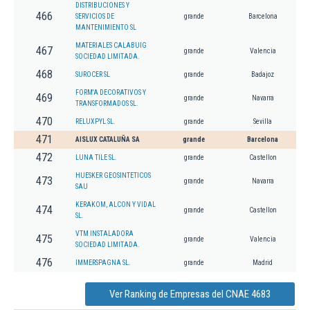
DISTRIBUCIONES Y
466
SERVICIOS DE
grande
Barcelona
MANTENIMIENTO SL
MATERIALES CALABUIG
467
grande
Valencia
SOCIEDAD LIMITADA.
468
SUROCER SL
grande
Badajoz
FORM'A DECORATIVOS Y
469
grande
Navarra
TRANSFORMADOS SL.
470
RELUXPYL SL.
grande
Sevilla
471
AISLUX CATALUÑA SA
grande
Barcelona
472
LUNA TILE SL.
grande
Castellon
HUESKER GEOSINTETICOS
473
grande
Navarra
SAU
KERAKOM, ALCON Y VIDAL
474
grande
Castellon
SL.
VTM INSTALADORA
475
grande
Valencia
SOCIEDAD LIMITADA.
476
IMMERSPAGNA SL.
grande
Madrid
Ver Ranking de Empresas del CNAE 4683