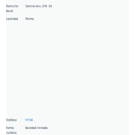
Domicilio
Camino reis , S/N - 36
Social
Localidad
Palma
Teléfono
97143...
Forma
Sociedad limitada
Jurídica