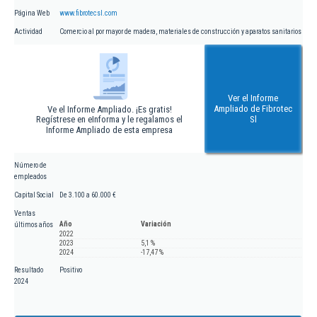
Página Web
www.fibrotecsl.com
Actividad
Comercio al por mayor de madera, materiales de construcción y aparatos sanitarios
Ver el Informe
Ampliado de Fibrotec
Ve el Informe Ampliado. ¡Es gratis!
Regístrese en eInforma y le regalamos el
Sl
Informe Ampliado de esta empresa
Número de
empleados
Capital Social
De 3.100 a 60.000 €
Ventas
Año
Variación
últimos años
2022
2023
5,1 %
2024
-17,47 %
Resultado
Positivo
2024