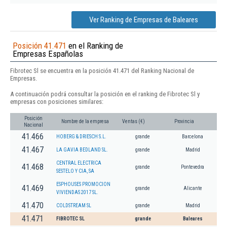
Ver Ranking de Empresas de Baleares
Posición 41.471
en el Ranking de
Empresas Españolas
Fibrotec Sl se encuentra en la posición 41.471 del Ranking Nacional de
Empresas.
A continuación podrá consultar la posición en el ranking de Fibrotec Sl y
empresas con posiciones similares:
Posición
Nombre de la empresa
Ventas (€)
Provincia
Nacional
41.466
HOBERG & DRIESCH S.L.
grande
Barcelona
41.467
LA GAVIA BEDLAND SL.
grande
Madrid
CENTRAL ELECTRICA
41.468
grande
Pontevedra
SESTELO Y CIA, SA
ESPHOUSES PROMOCION
41.469
grande
Alicante
VIVIENDAS 2017 SL.
41.470
COLDSTREAM SL
grande
Madrid
41.471
FIBROTEC SL
grande
Baleares