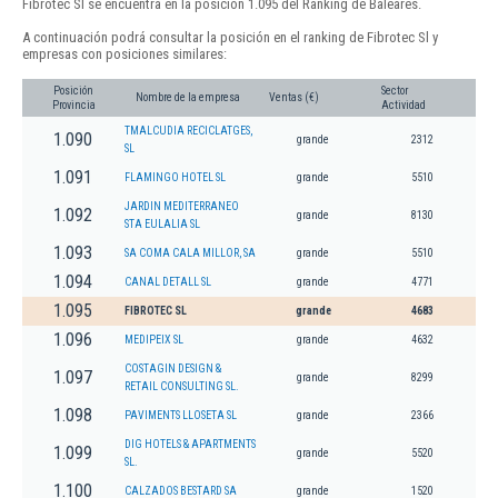
Fibrotec Sl se encuentra en la posición 1.095 del Ranking de Baleares.
A continuación podrá consultar la posición en el ranking de Fibrotec Sl y
empresas con posiciones similares:
Posición
Sector
Nombre de la empresa
Ventas (€)
Provincia
Actividad
TMALCUDIA RECICLATGES,
1.090
grande
2312
SL
1.091
FLAMINGO HOTEL SL
grande
5510
JARDIN MEDITERRANEO
1.092
grande
8130
STA EULALIA SL
1.093
SA COMA CALA MILLOR, SA
grande
5510
1.094
CANAL DETALL SL
grande
4771
1.095
FIBROTEC SL
grande
4683
1.096
MEDIPEIX SL
grande
4632
COSTAGIN DESIGN &
1.097
grande
8299
RETAIL CONSULTING SL.
1.098
PAVIMENTS LLOSETA SL
grande
2366
DIG HOTELS & APARTMENTS
1.099
grande
5520
SL.
1.100
CALZADOS BESTARD SA
grande
1520