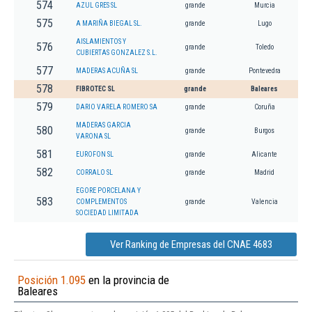
574
AZUL GRES SL
grande
Murcia
575
A MARIÑA BIEGAL SL.
grande
Lugo
AISLAMIENTOS Y
576
grande
Toledo
CUBIERTAS GONZALEZ S.L.
577
MADERAS ACUÑA SL
grande
Pontevedra
578
FIBROTEC SL
grande
Baleares
579
DARIO VARELA ROMERO SA
grande
Coruña
MADERAS GARCIA
580
grande
Burgos
VARONA SL
581
EUROFON SL
grande
Alicante
582
CORRALO SL
grande
Madrid
EGORE PORCELANA Y
583
COMPLEMENTOS
grande
Valencia
SOCIEDAD LIMITADA
Ver Ranking de Empresas del CNAE 4683
Posición 1.095
en la provincia de
Baleares